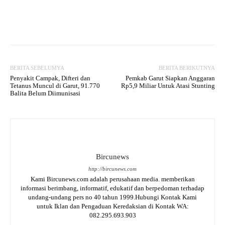
Facebook
Twitter
WhatsApp
BERITA SEBELUMYA
BERITA BERIKUTNYA
Penyakit Campak, Difteri dan
Pemkab Garut Siapkan Anggaran
Tetanus Muncul di Garut, 91.770
Rp5,9 Miliar Untuk Atasi Stunting
Balita Belum Diimunisasi
Bircunews
http://bircunews.com
Kami Bircunews.com adalah perusahaan media. memberikan
informasi berimbang, informatif, edukatif dan berpedoman terhadap
undang-undang pers no 40 tahun 1999.Hubungi Kontak Kami
untuk Iklan dan Pengaduan Keredaksian di Kontak WA:
082.295.693.903