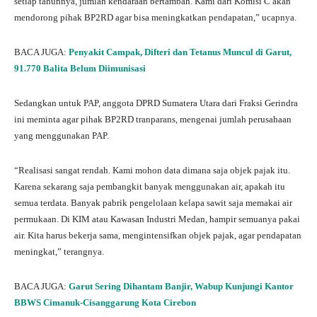
setiap tahunnya, jumlah kendaraan bertambah. Kami dari Komisi C akan
mendorong pihak BP2RD agar bisa meningkatkan pendapatan,” ucapnya.
BACA JUGA:
Penyakit Campak, Difteri dan Tetanus Muncul di Garut,
91.770 Balita Belum Diimunisasi
Sedangkan untuk PAP, anggota DPRD Sumatera Utara dari Fraksi Gerindra
ini meminta agar pihak BP2RD tranparans, mengenai jumlah perusahaan
yang menggunakan PAP.
“Realisasi sangat rendah. Kami mohon data dimana saja objek pajak itu.
Karena sekarang saja pembangkit banyak menggunakan air, apakah itu
semua terdata. Banyak pabrik pengelolaan kelapa sawit saja memakai air
permukaan. Di KIM atau Kawasan Industri Medan, hampir semuanya pakai
air. Kita harus bekerja sama, mengintensifkan objek pajak, agar pendapatan
meningkat,” terangnya.
BACA JUGA:
Garut Sering Dihantam Banjir, Wabup Kunjungi Kantor
BBWS Cimanuk-Cisanggarung Kota Cirebon