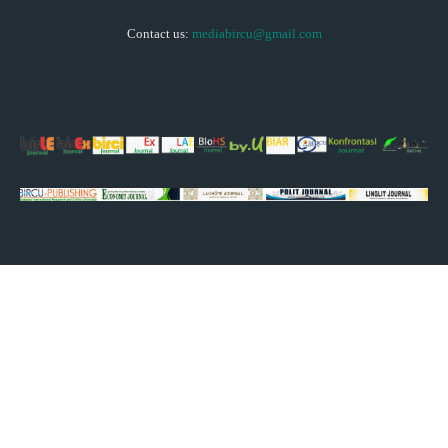
Contact us:
mediabircu@gmail.com
© Copyright - 2024 by Bircunews