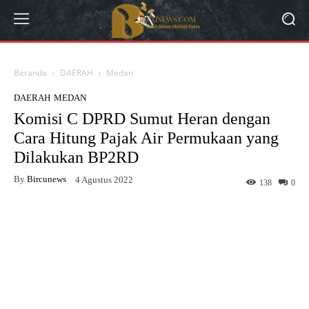
Beranda
DAERAH
Medan
DAERAH
MEDAN
Komisi C DPRD Sumut Heran dengan
Cara Hitung Pajak Air Permukaan yang
Dilakukan BP2RD
By
Bircunews
4 Agustus 2022
138
0
Facebook
Twitter
WhatsApp