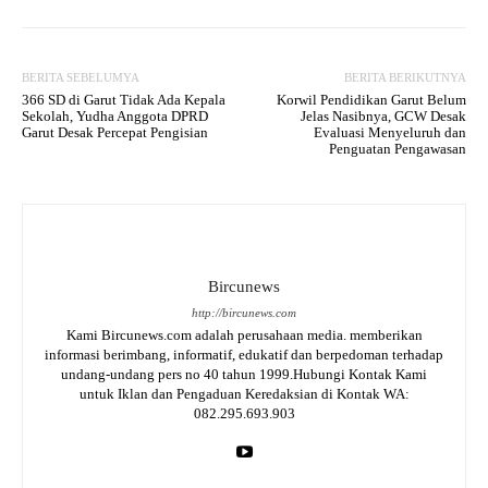
BERITA SEBELUMYA
BERITA BERIKUTNYA
366 SD di Garut Tidak Ada Kepala
Korwil Pendidikan Garut Belum
Sekolah, Yudha Anggota DPRD
Jelas Nasibnya, GCW Desak
Garut Desak Percepat Pengisian
Evaluasi Menyeluruh dan
Penguatan Pengawasan
Bircunews
http://bircunews.com
Kami Bircunews.com adalah perusahaan media. memberikan
informasi berimbang, informatif, edukatif dan berpedoman terhadap
undang-undang pers no 40 tahun 1999.Hubungi Kontak Kami
untuk Iklan dan Pengaduan Keredaksian di Kontak WA:
082.295.693.903