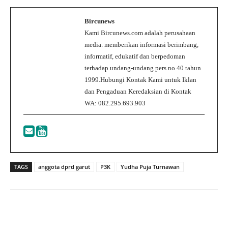
Bircunews
Kami Bircunews.com adalah perusahaan
media. memberikan informasi berimbang,
informatif, edukatif dan berpedoman
terhadap undang-undang pers no 40 tahun
1999.Hubungi Kontak Kami untuk Iklan
dan Pengaduan Keredaksian di Kontak
WA: 082.295.693.903
TAGS
anggota dprd garut
P3K
Yudha Puja Turnawan
Facebook
Twitter
WhatsApp