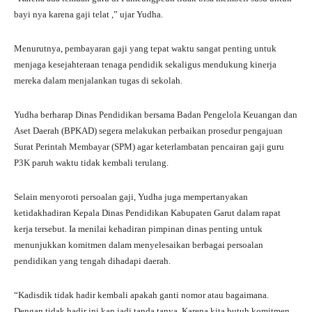
bayi nya karena gaji telat ,” ujar Yudha.
Menurutnya, pembayaran gaji yang tepat waktu sangat penting untuk
menjaga kesejahteraan tenaga pendidik sekaligus mendukung kinerja
mereka dalam menjalankan tugas di sekolah.
Yudha berharap Dinas Pendidikan bersama Badan Pengelola Keuangan dan
Aset Daerah (BPKAD) segera melakukan perbaikan prosedur pengajuan
Surat Perintah Membayar (SPM) agar keterlambatan pencairan gaji guru
P3K paruh waktu tidak kembali terulang.
Selain menyoroti persoalan gaji, Yudha juga mempertanyakan
ketidakhadiran Kepala Dinas Pendidikan Kabupaten Garut dalam rapat
kerja tersebut. Ia menilai kehadiran pimpinan dinas penting untuk
menunjukkan komitmen dalam menyelesaikan berbagai persoalan
pendidikan yang tengah dihadapi daerah.
“Kadisdik tidak hadir kembali apakah ganti nomor atau bagaimana.
Dengan tidak hadir ini kan jadi tanda tanya. Karena kita butuh komitmen