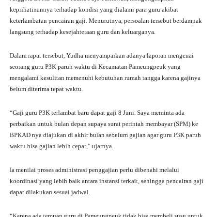
keprihatinannya terhadap kondisi yang dialami para guru akibat
keterlambatan pencairan gaji. Menurutnya, persoalan tersebut berdampak
langsung terhadap kesejahteraan guru dan keluarganya.
Dalam rapat tersebut, Yudha menyampaikan adanya laporan mengenai
seorang guru P3K paruh waktu di Kecamatan Pameungpeuk yang
mengalami kesulitan memenuhi kebutuhan rumah tangga karena gajinya
belum diterima tepat waktu.
“Gaji guru P3K terlambat baru dapat gaji 8 Juni. Saya meminta ada
perbaikan untuk bulan depan supaya surat perintah membayar (SPM) ke
BPKAD nya diajukan di akhir bulan sebelum gajian agar guru P3K paruh
waktu bisa gajian lebih cepat,” ujarnya.
Ia menilai proses administrasi penggajian perlu dibenahi melalui
koordinasi yang lebih baik antara instansi terkait, sehingga pencairan gaji
dapat dilakukan sesuai jadwal.
“Karena ada temuan guru di Pameungpeuk tidak bisa membeli susu untuk