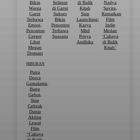
Bikin
Selimut
di Balik
Nadya
Warga
di Garut
Kitab
Savira,
Garut
Sukses
Siap
Ramaikan
Terbawa
Bikin
Launching:
Film
Emosi,
Penonton
Karya
Indie
Penonton
Terbawa
Mhd
Medan
Greget
Suasana
Prisya
‘Cahaya
Lihat
Andhika
di Balik
Megan
Kitab’
Domani
HIBURAN
Putra
Dorce
Gamalama,
Bang
Gebot,
Siap
Gebrak
Dunia
Akting
Lewat
Film
“Cahaya
di Balik