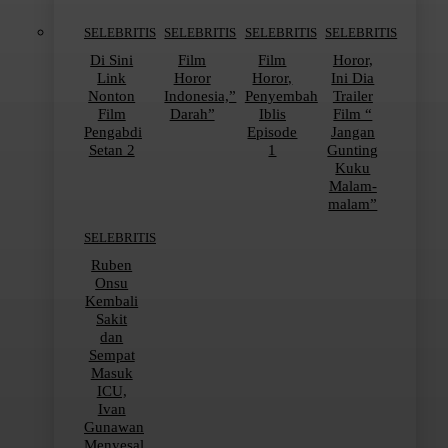
SELEBRITIS
SELEBRITIS
SELEBRITIS
SELEBRITIS
Di Sini
Film
Film
Horor,
Link
Horor
Horor,
Ini Dia
Nonton
Indonesia,”
Penyembah
Trailer
Film
Darah”
Iblis
Film “
Pengabdi
Episode
Jangan
Setan 2
1
Gunting
Kuku
Malam-
malam”
SELEBRITIS
Ruben
Onsu
Kembali
Sakit
dan
Sempat
Masuk
ICU,
Ivan
Gunawan
Menyesal