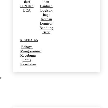
dari
dan
PLN dan
Bantuan
BCA
Logistik
bagi
Korban
Longsor
Bandung
Barat
KESEHATAN
Bahaya
Mengonsumsi
Kecubung
untuk
Kesehatan
OLAHRAGA