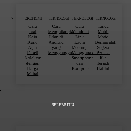
EKONOMI
TEKNOLOGI
TEKNOLOGI
TEKNOLOGI
Cara
Cara
Cara
Tanda
Jual
Menghilangkan
Membuat
Mobil
Koin
Iklan di
Link
Matic
Kuno
Android
Zoom
Bermasalah,
Agar
yang
Meeting,
Segera
Dibeli
Mengganggu
Menggunakan
Periksa
Kolektor
Smartphone
Jika
dengan
dan
Terjadi
Harga
Komputer
Hal Ini
Mahal
SELEBRITIS