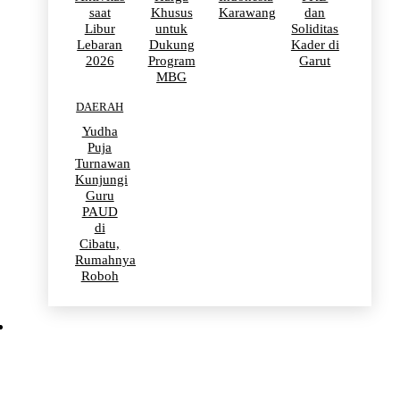
saat
Khusus
Karawang
dan
Libur
untuk
Soliditas
Lebaran
Dukung
Kader di
2026
Program
Garut
MBG
DAERAH
Yudha
Puja
Turnawan
Kunjungi
Guru
PAUD
di
Cibatu,
Rumahnya
Roboh
BERITA VIRAL