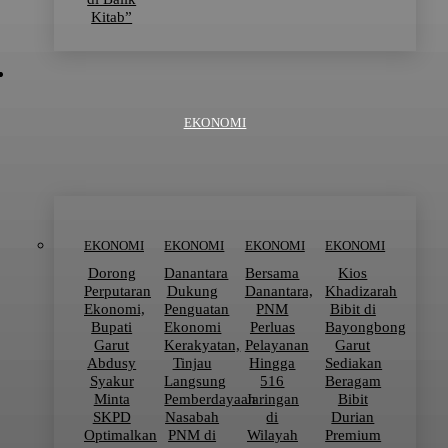
Kitab”
EKONOMI
EKONOMI
EKONOMI
EKONOMI
EKONOMI
Dorong
Danantara
Bersama
Kios
Perputaran
Dukung
Danantara,
Khadizarah
Ekonomi,
Penguatan
PNM
Bibit di
Bupati
Ekonomi
Perluas
Bayongbong
Garut
Kerakyatan,
Pelayanan
Garut
Abdusy
Tinjau
Hingga
Sediakan
Syakur
Langsung
516
Beragam
Minta
Pemberdayaan
Jaringan
Bibit
SKPD
Nasabah
di
Durian
Optimalkan
PNM di
Wilayah
Premium