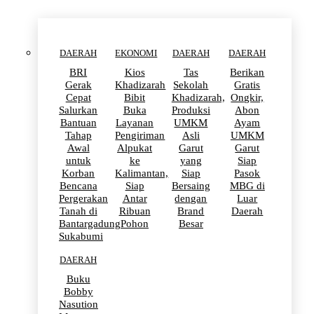
DAERAH
EKONOMI
DAERAH
DAERAH
BRI
Kios
Tas
Berikan
Gerak
Khadizarah
Sekolah
Gratis
Cepat
Bibit
Khadizarah,
Ongkir,
Salurkan
Buka
Produksi
Abon
Bantuan
Layanan
UMKM
Ayam
Tahap
Pengiriman
Asli
UMKM
Awal
Alpukat
Garut
Garut
untuk
ke
yang
Siap
Korban
Kalimantan,
Siap
Pasok
Bencana
Siap
Bersaing
MBG di
Pergerakan
Antar
dengan
Luar
Tanah di
Ribuan
Brand
Daerah
Bantargadung
Pohon
Besar
Sukabumi
DAERAH
Buku
Bobby
Nasution