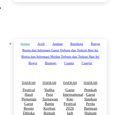
DAERAH
Semua
Aceh
Asahan
Bandung
Banjar
Berita dan Informasi Garut Terbaru dan Terkini Hari Ini
Berita dan Informasi Medan Terbaru dan Terkini Hari Ini
Bogor
Brastagi
Ciamis
Cianjur
DAERAH
DAERAH
DAERAH
DAERAH
Festival
Yudha
Garut
Pemkab
Hasil
Puja
International
Garut
Pertanian
Turnawan
Kite
Siapkan
Garut
Bantu
Festival
Perda
Resmi
Korban
2026
Bantuan
Dibuka
Rumah
Jadi
Hukum