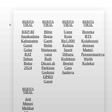
BERITA
BERITA
BERITA
BERITA
VIRAL
VIRAL
VIRAL
VIRAL
KKP-RI
Bibie
Uang
Boneka
Sasakadana
Bagja
Koin
BTS
Kabupaten
Ganti
Rp1.000
Kolaborasi
Garut
Helm
Kelapa
dengan
Gelar
Wartawan
Sawit
Mattel,
RAT
yang
Diburu
Penggemarnya
Tahun
Raib
Kolektor,
Wajib
Buku
Dicuri di
Begini
Koleksi
2024
Parkiran
Cara
Gedung
Jualnya
DPRD
Garut
BERITA
VIRAL
Arti
Mimpi
Melihat