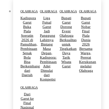
OLAHRAGA
OLAHRAGA
OLAHRAGA
OLAHRAGA
Kadispora
Liga
Bupati
Bupati
Garut
Futsal
Garut
Garut
Buka
Garut
Dorong
Nobar
Piala
Jadi
Event
Final
Soeratin
Panggung
Olahraga
Piala
2026 di
Lahirnya
Berkualitas
Dunia
Pamulihan,
Bintang
untuk
2026
Pembinaan
Masa
Tingkatkan
Bersama
Sepak
Depan,
Daya
Warga,
Bola
Kadispora:
Tarik
Pererat
Bisa
Pembinaan
Wisata
Kerukunan
Berkembang
Atlet
Garut
melalui
dari
Dimulai
Olahraga
Daerah
dari
Kompetisi
OLAHRAGA
Dari
Garut ke
Final
Nasional