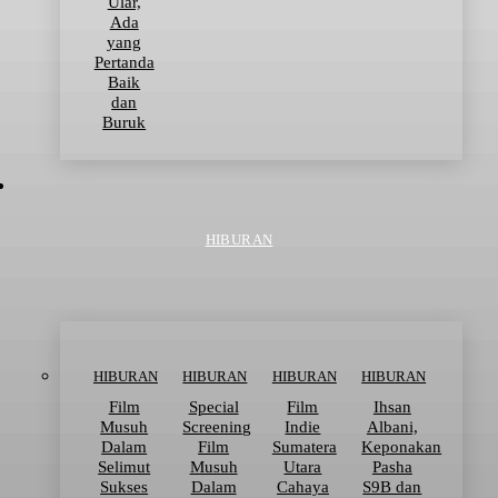
Ular,
Ada
yang
Pertanda
Baik
dan
Buruk
HIBURAN
HIBURAN
HIBURAN
HIBURAN
HIBURAN
Film
Special
Film
Ihsan
Musuh
Screening
Indie
Albani,
Dalam
Film
Sumatera
Keponakan
Selimut
Musuh
Utara
Pasha
Sukses
Dalam
Cahaya
S9B dan