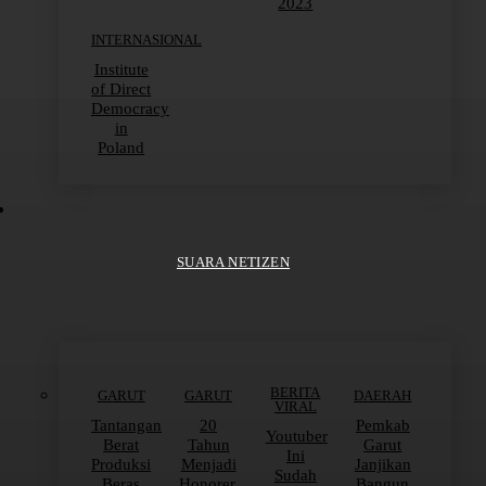
2023
INTERNASIONAL
Institute
of Direct
Democracy
in
Poland
SUARA NETIZEN
BERITA
GARUT
GARUT
DAERAH
VIRAL
Tantangan
20
Pemkab
Youtuber
Berat
Tahun
Garut
Ini
Produksi
Menjadi
Janjikan
Sudah
Beras
Honorer,
Bangun