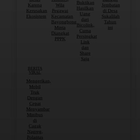
Buktikan
Karena
Wila
Jembatan
Hasilkan
Kerusakan
Pegawai
di Desa
Uang
Ekosistem
Kecamatan
Sukalilah
dari
Bayongbong
Tahun
Bicolink,
Minta
ini
Cuma
Diangkat
Persingkat
PPPK
Link
dan
Share
Saja
BERITA
VIRAL
Mengerikan,
Mobil
Truk
Dengan
Cepat
Menyambar
Minibus
di
Cagak
Nagreg,
Polantas