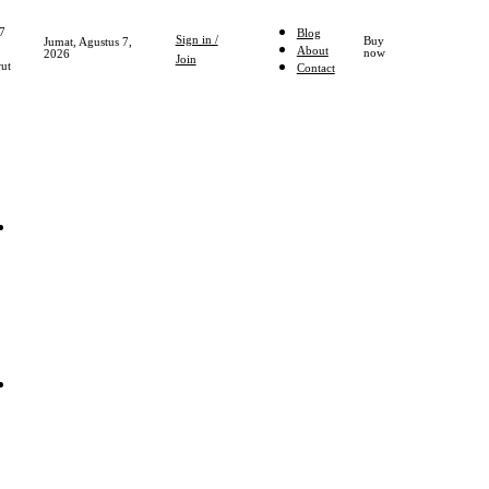
7
Blog
Sign in /
Buy
Jumat, Agustus 7,
About
now
2026
Join
ut
Contact
Home
NASIONAL