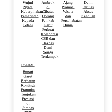
Wujud
Ambruk
Ajang
Demi
Nyata
di
Promosi
Perluas
Keberpihakan
Cibatu,
Wisata
Akses
Pemerintah
Dorong
dan
Keadilan
Kepada
Pemkab
Persahabatan
Petani
Garut
Dunia
Perkuat
Kolaborasi
CSR dan
Baznas
Demi
Warga
Terdampak
DAERAH
Bupati
Garut
Berharap
Kontingen
Pramuka
Tunjukan
Prestasi
di
Jamnas