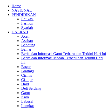
Home
NASIONAL
PENDIDIKAN
Edukasi
Fashion
Syariah
DAERAH
Aceh
Asahan
Bandung
Banjar
Berita dan Informasi Garut Terbaru dan Terkini Hari Ini
Berita dan Informasi Medan Terbaru dan Terkini Hari
Ini
Bogor
Brastagi
Ciamis
Cianjur
Dairi
Deli Serdang
Garut
Karo
Labusel
Langkat