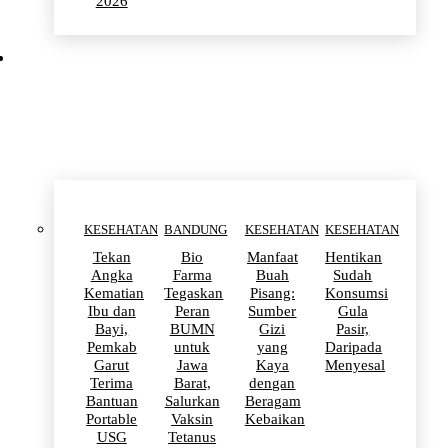
2026
KESEHATAN
KESEHATAN
BANDUNG
KESEHATAN
KESEHATAN
Tekan
Bio
Manfaat
Hentikan
Angka
Farma
Buah
Sudah
Kematian
Tegaskan
Pisang:
Konsumsi
Ibu dan
Peran
Sumber
Gula
Bayi,
BUMN
Gizi
Pasir,
Pemkab
untuk
yang
Daripada
Garut
Jawa
Kaya
Menyesal
Terima
Barat,
dengan
Bantuan
Salurkan
Beragam
Portable
Vaksin
Kebaikan
USG
Tetanus