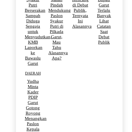
Putri
Pindah
di Debat
Garut
Berserakan
Mendukung
Publik,
Terlalu
Sampah
Paslon
Ternyata
Banyak
Diduga
Syakur
Ini
Lihat
Sengaja
Putri di
Alasannya
Catatan
untuk
Pilkada
Saat
Menyudutkan,
Garut,
Debat
KMB
Mau
Publik
Laporkan
Tahu
ke
Alasannya
Bawaslu
Apa?
Garut
DAERAH
Yudha
Minta
Kader
PDIP
Garut
Gotong
Royong
Menangkan
Paslon
Kepala