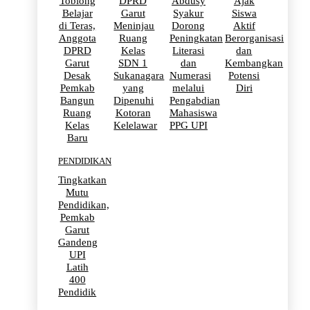
Toblong
DPRD
Abdusy
Ajak
Belajar
Garut
Syakur
Siswa
di Teras,
Meninjau
Dorong
Aktif
Anggota
Ruang
Peningkatan
Berorganisasi
DPRD
Kelas
Literasi
dan
Garut
SDN 1
dan
Kembangkan
Desak
Sukanagara
Numerasi
Potensi
Pemkab
yang
melalui
Diri
Bangun
Dipenuhi
Pengabdian
Ruang
Kotoran
Mahasiswa
Kelas
Kelelawar
PPG UPI
Baru
PENDIDIKAN
Tingkatkan
Mutu
Pendidikan,
Pemkab
Garut
Gandeng
UPI
Latih
400
Pendidik