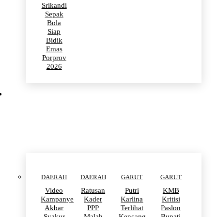
Srikandi
Sepak
Bola
Siap
Bidik
Emas
Porprov
2026
POLITIK
DAERAH
DAERAH
GARUT
GARUT
Video
Ratusan
Putri
KMB
Kampanye
Kader
Karlina
Kritisi
Akbar
PPP
Terlihat
Paslon
Syakur
Malah
Kencang
Bupati