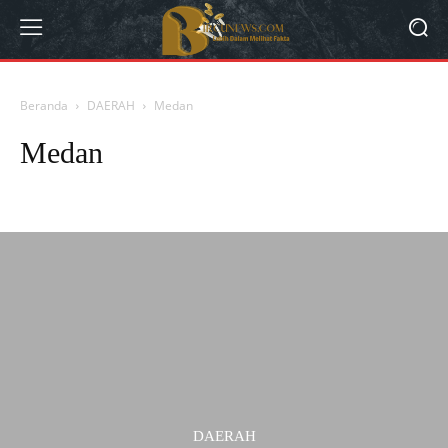
Beranda
DAERAH
Medan
Medan
Aceh
Asahan
Bandung
Banjar
Berita dan Informasi Garut Terbaru da
DAERAH