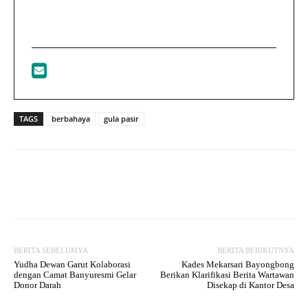
TAGS
berbahaya
gula pasir
Facebook
Twitter
WhatsApp
BERITA SEBELUMYA
BERITA BERIKUTNYA
Yudha Dewan Garut Kolaborasi
Kades Mekarsari Bayongbong
dengan Camat Banyuresmi Gelar
Berikan Klarifikasi Berita Wartawan
Donor Darah
Disekap di Kantor Desa