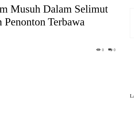
ilm Musuh Dalam Selimut
in Penonton Terbawa
0
0
hatsApp
Print
Telegram
L