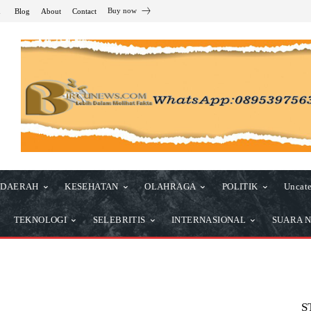
Buy now
n
Blog
About
Contact
DAERAH
KESEHATAN
OLAHRAGA
POLITIK
Uncate
TEKNOLOGI
SELEBRITIS
INTERNASIONAL
SUARA N
S