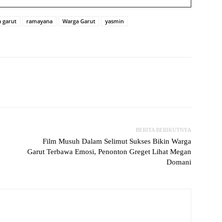
 garut
ramayana
Warga Garut
yasmin
witter
WhatsApp
Print
Telegram
BERITA BERIKUTNYA
Film Musuh Dalam Selimut Sukses Bikin Warga
Garut Terbawa Emosi, Penonton Greget Lihat Megan
Domani