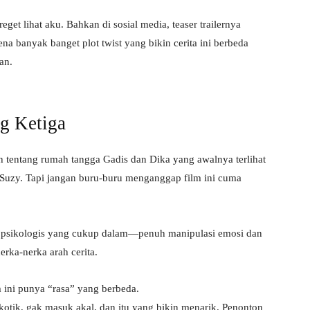
get lihat aku. Bahkan di sosial media, teaser trailernya
ena banyak banget plot twist yang bikin cerita ini berbeda
an.
g Ketiga
h tentang rumah tangga Gadis dan Dika yang awalnya terlihat
n Suzy. Tapi jangan buru-buru menganggap film ini cuma
ik psikologis yang cukup dalam—penuh manipulasi emosi dan
rka-nerka arah cerita.
ini punya “rasa” yang berbeda.
sikotik, gak masuk akal, dan itu yang bikin menarik. Penonton