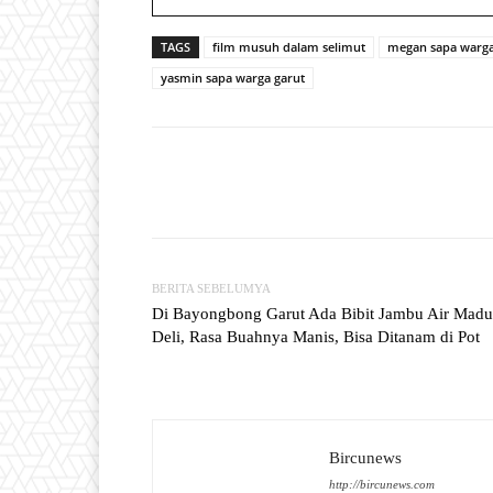
TAGS
film musuh dalam selimut
megan sapa warga
yasmin sapa warga garut
Facebook
T
Share
BERITA SEBELUMYA
Di Bayongbong Garut Ada Bibit Jambu Air Madu
Deli, Rasa Buahnya Manis, Bisa Ditanam di Pot
Bircunews
http://bircunews.com