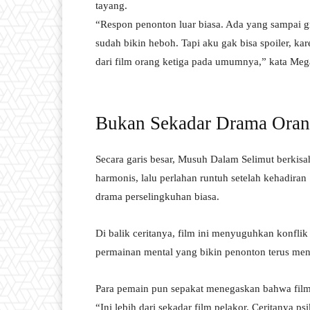
tayang.
“Respon penonton luar biasa. Ada yang sampai gre
sudah bikin heboh. Tapi aku gak bisa spoiler, kar
dari film orang ketiga pada umumnya,” kata Meg
Bukan Sekadar Drama Oran
Secara garis besar, Musuh Dalam Selimut berkisa
harmonis, lalu perlahan runtuh setelah kehadira
drama perselingkuhan biasa.
Di balik ceritanya, film ini menyuguhkan konfl
permainan mental yang bikin penonton terus mene
Para pemain pun sepakat menegaskan bahwa film 
“Ini lebih dari sekadar film pelakor. Ceritanya p