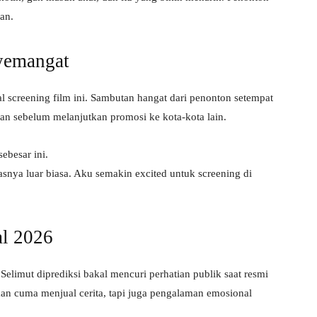
an.
yemangat
l screening film ini. Sambutan hangat dari penonton setempat
ran sebelum melanjutkan promosi ke kota-kota lain.
besar ini.
iasnya luar biasa. Aku semakin excited untuk screening di
al 2026
elimut diprediksi bakal mencuri perhatian publik saat resmi
ukan cuma menjual cerita, tapi juga pengalaman emosional