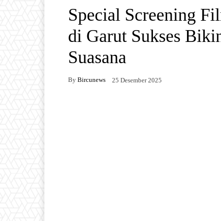
Special Screening F
di Garut Sukses Bik
Suasana
By
Bircunews
25 Desember 2025
Facebook
Twitter
W