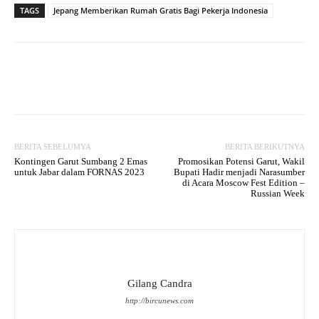
TAGS
Jepang Memberikan Rumah Gratis Bagi Pekerja Indonesia
Facebook
Twitter
WhatsApp
BERITA SEBELUMYA
BERITA BERIKUTNYA
Kontingen Garut Sumbang 2 Emas
Promosikan Potensi Garut, Wakil
untuk Jabar dalam FORNAS 2023
Bupati Hadir menjadi Narasumber
di Acara Moscow Fest Edition –
Russian Week
Gilang Candra
http://bircunews.com