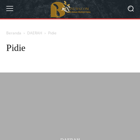
Beranda
DAERAH
Pidie
Pidie
Aceh
Asahan
Bandung
Banjar
Berita dan Informasi Garut Terbaru da