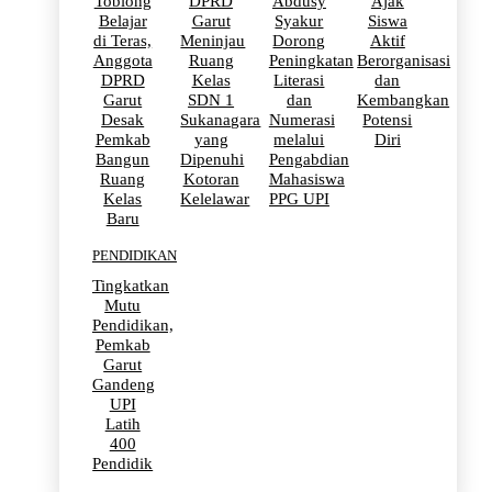
Toblong
DPRD
Abdusy
Ajak
Belajar
Garut
Syakur
Siswa
di Teras,
Meninjau
Dorong
Aktif
Anggota
Ruang
Peningkatan
Berorganisasi
DPRD
Kelas
Literasi
dan
Garut
SDN 1
dan
Kembangkan
Desak
Sukanagara
Numerasi
Potensi
Pemkab
yang
melalui
Diri
Bangun
Dipenuhi
Pengabdian
Ruang
Kotoran
Mahasiswa
Kelas
Kelelawar
PPG UPI
Baru
PENDIDIKAN
Tingkatkan
Mutu
Pendidikan,
Pemkab
Garut
Gandeng
UPI
Latih
400
Pendidik