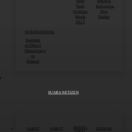
New
Pekerja
York
Indonesia,
Fashion
Ayo
Week
Daftar
2023
INTERNASIONAL
Institute
of Direct
Democracy
in
Poland
SUARA NETIZEN
BERITA
GARUT
GARUT
DAERAH
VIRAL