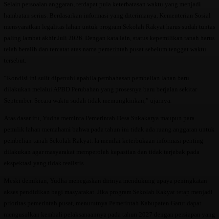
Selain persoalan anggaran, terdapat pula keterbatasan waktu yang menjadi
hambatan serius. Berdasarkan informasi yang diterimanya, Kementerian Sosial
mensyaratkan legalitas lahan untuk program Sekolah Rakyat harus sudah tuntas
paling lambat akhir Juli 2026. Dengan kata lain, status kepemilikan tanah harus
telah beralih dan tercatat atas nama pemerintah pusat sebelum tenggat waktu
tersebut.
“Kondisi ini sulit dipenuhi apabila pembahasan pembelian lahan baru
dilakukan melalui APBD Perubahan yang prosesnya baru berjalan sekitar
September. Secara waktu sudah tidak memungkinkan,” ujarnya.
Atas dasar itu, Yudha meminta Pemerintah Desa Sukakarya maupun para
pemilik lahan memahami bahwa pada tahun ini tidak ada ruang anggaran untuk
pembelian tanah Sekolah Rakyat. Ia menilai keterbukaan informasi penting
dilakukan agar masyarakat memperoleh kepastian dan tidak terjebak pada
ekspektasi yang tidak realistis.
Meski demikian, Yudha menegaskan dirinya mendukung upaya peningkatan
akses pendidikan bagi masyarakat. Jika program Sekolah Rakyat tetap menjadi
prioritas pemerintah pusat, menurutnya Pemerintah Kabupaten Garut dapat
mengusulkan kembali pelaksanaannya pada tahun 2027 dengan persiapan yang