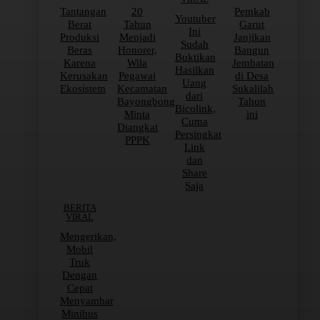
Tantangan
20
Pemkab
Youtuber
Berat
Tahun
Garut
Ini
Produksi
Menjadi
Janjikan
Sudah
Beras
Honorer,
Bangun
Buktikan
Karena
Wila
Jembatan
Hasilkan
Kerusakan
Pegawai
di Desa
Uang
Ekosistem
Kecamatan
Sukalilah
dari
Bayongbong
Tahun
Bicolink,
Minta
ini
Cuma
Diangkat
Persingkat
PPPK
Link
dan
Share
Saja
BERITA
VIRAL
Mengerikan,
Mobil
Truk
Dengan
Cepat
Menyambar
Minibus