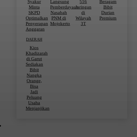
Syakur
Langsung
516
Beragam
Minta
Pemberdayaan
Jaringan
Bibit
SKPD
Nasabah
di
Durian
Optimalkan
PNM di
Wilayah
Premium
Penyerapan
Mojokerto
3T
Anggaran
DAERAH
Kios
Khadizarah
di Garut
Sediakan
Bibit
Nangka
Orange,
Bisa
Jadi
Peluang
Usaha
Menjanjikan