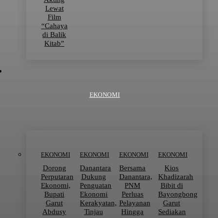
Lewat
Film
“Cahaya
di Balik
Kitab”
EKONOMI
EKONOMI
EKONOMI
EKONOMI
EKONOMI
Dorong
Danantara
Bersama
Kios
Perputaran
Dukung
Danantara,
Khadizarah
Ekonomi,
Penguatan
PNM
Bibit di
Bupati
Ekonomi
Perluas
Bayongbong
Garut
Kerakyatan,
Pelayanan
Garut
Abdusy
Tinjau
Hingga
Sediakan