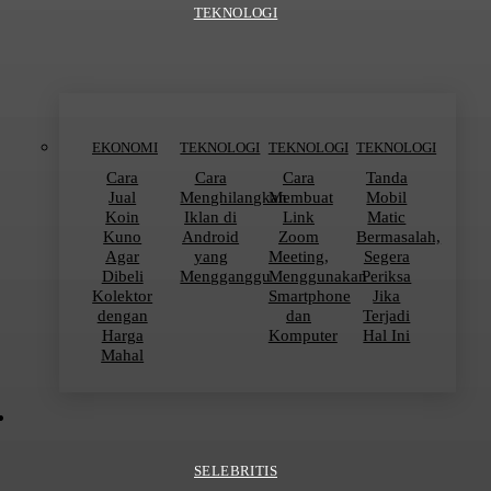
TEKNOLOGI
EKONOMI
TEKNOLOGI
TEKNOLOGI
TEKNOLOGI
Cara
Cara
Cara
Tanda
Jual
Menghilangkan
Membuat
Mobil
Koin
Iklan di
Link
Matic
Kuno
Android
Zoom
Bermasalah,
Agar
yang
Meeting,
Segera
Dibeli
Mengganggu
Menggunakan
Periksa
Kolektor
Smartphone
Jika
dengan
dan
Terjadi
Harga
Komputer
Hal Ini
Mahal
SELEBRITIS