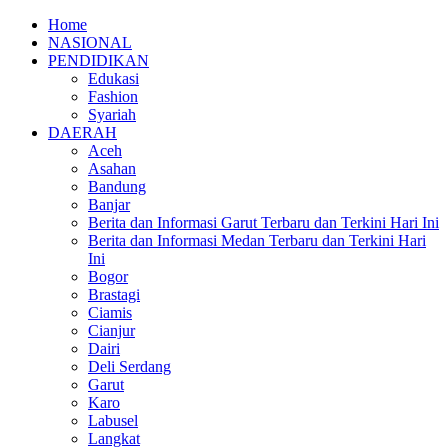
Home
NASIONAL
PENDIDIKAN
Edukasi
Fashion
Syariah
DAERAH
Aceh
Asahan
Bandung
Banjar
Berita dan Informasi Garut Terbaru dan Terkini Hari Ini
Berita dan Informasi Medan Terbaru dan Terkini Hari
Ini
Bogor
Brastagi
Ciamis
Cianjur
Dairi
Deli Serdang
Garut
Karo
Labusel
Langkat