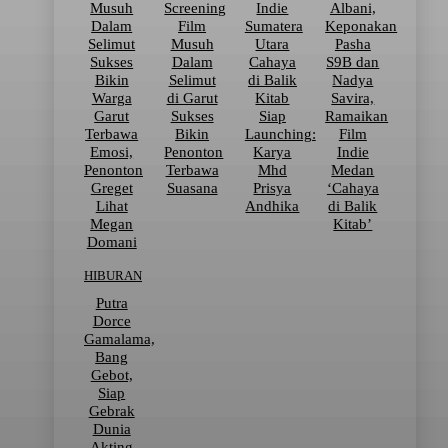
Musuh
Screening
Indie
Albani,
Dalam
Film
Sumatera
Keponakan
Selimut
Musuh
Utara
Pasha
Sukses
Dalam
Cahaya
S9B dan
Bikin
Selimut
di Balik
Nadya
Warga
di Garut
Kitab
Savira,
Garut
Sukses
Siap
Ramaikan
Terbawa
Bikin
Launching:
Film
Emosi,
Penonton
Karya
Indie
Penonton
Terbawa
Mhd
Medan
Greget
Suasana
Prisya
‘Cahaya
Lihat
Andhika
di Balik
Megan
Kitab’
Domani
HIBURAN
Putra
Dorce
Gamalama,
Bang
Gebot,
Siap
Gebrak
Dunia
Akting