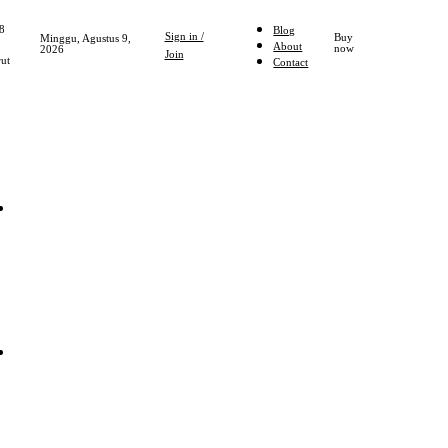
8
Blog
Sign in /
Buy
Minggu, Agustus 9,
About
now
2026
Join
ut
Contact
Home
NASIONAL