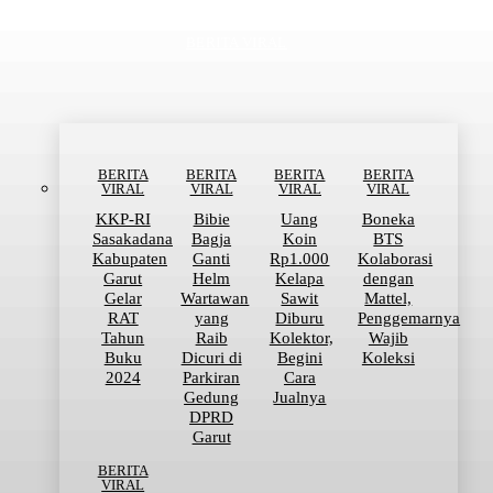
BERITA VIRAL
BERITA
BERITA
BERITA
BERITA
VIRAL
VIRAL
VIRAL
VIRAL
KKP-RI
Bibie
Uang
Boneka
Sasakadana
Bagja
Koin
BTS
Kabupaten
Ganti
Rp1.000
Kolaborasi
Garut
Helm
Kelapa
dengan
Gelar
Wartawan
Sawit
Mattel,
RAT
yang
Diburu
Penggemarnya
Tahun
Raib
Kolektor,
Wajib
Buku
Dicuri di
Begini
Koleksi
2024
Parkiran
Cara
Gedung
Jualnya
DPRD
Garut
BERITA
VIRAL