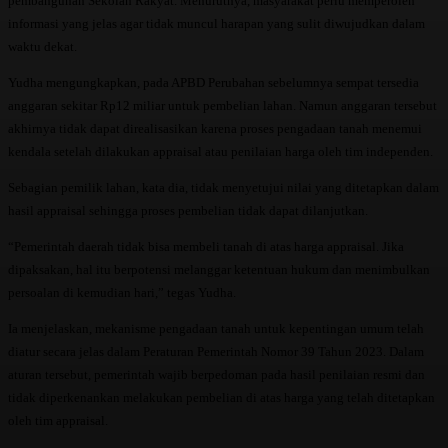
pembangunan Sekolah Rakyat. Menurutnya, masyarakat perlu memperoleh
informasi yang jelas agar tidak muncul harapan yang sulit diwujudkan dalam
waktu dekat.
Yudha mengungkapkan, pada APBD Perubahan sebelumnya sempat tersedia
anggaran sekitar Rp12 miliar untuk pembelian lahan. Namun anggaran tersebut
akhirnya tidak dapat direalisasikan karena proses pengadaan tanah menemui
kendala setelah dilakukan appraisal atau penilaian harga oleh tim independen.
Sebagian pemilik lahan, kata dia, tidak menyetujui nilai yang ditetapkan dalam
hasil appraisal sehingga proses pembelian tidak dapat dilanjutkan.
“Pemerintah daerah tidak bisa membeli tanah di atas harga appraisal. Jika
dipaksakan, hal itu berpotensi melanggar ketentuan hukum dan menimbulkan
persoalan di kemudian hari,” tegas Yudha.
Ia menjelaskan, mekanisme pengadaan tanah untuk kepentingan umum telah
diatur secara jelas dalam Peraturan Pemerintah Nomor 39 Tahun 2023. Dalam
aturan tersebut, pemerintah wajib berpedoman pada hasil penilaian resmi dan
tidak diperkenankan melakukan pembelian di atas harga yang telah ditetapkan
oleh tim appraisal.