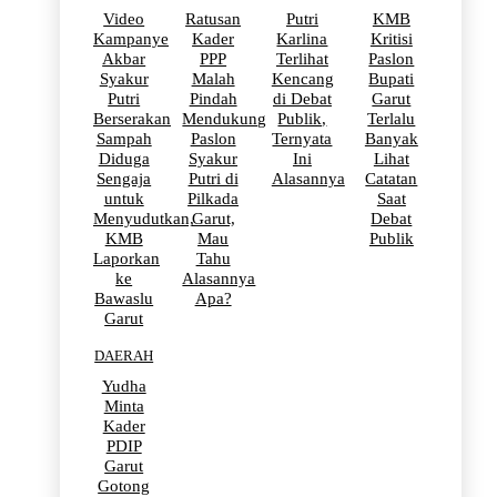
Video
Ratusan
Putri
KMB
Kampanye
Kader
Karlina
Kritisi
Akbar
PPP
Terlihat
Paslon
Syakur
Malah
Kencang
Bupati
Putri
Pindah
di Debat
Garut
Berserakan
Mendukung
Publik,
Terlalu
Sampah
Paslon
Ternyata
Banyak
Diduga
Syakur
Ini
Lihat
Sengaja
Putri di
Alasannya
Catatan
untuk
Pilkada
Saat
Menyudutkan,
Garut,
Debat
KMB
Mau
Publik
Laporkan
Tahu
ke
Alasannya
Bawaslu
Apa?
Garut
DAERAH
Yudha
Minta
Kader
PDIP
Garut
Gotong