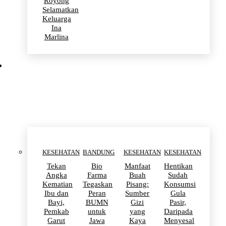
Royong
Selamatkan
Keluarga
Ina
Marlina
KESEHATAN
KESEHATAN
BANDUNG
KESEHATAN
KESEHATAN
Tekan
Bio
Manfaat
Hentikan
Angka
Farma
Buah
Sudah
Kematian
Tegaskan
Pisang:
Konsumsi
Ibu dan
Peran
Sumber
Gula
Bayi,
BUMN
Gizi
Pasir,
Pemkab
untuk
yang
Daripada
Garut
Jawa
Kaya
Menyesal