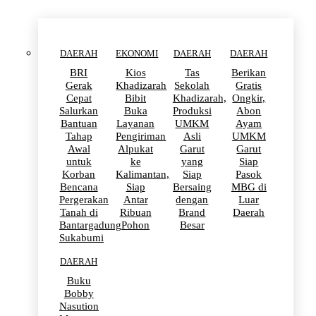
DAERAH
EKONOMI
DAERAH
DAERAH
BRI
Kios
Tas
Berikan
Gerak
Khadizarah
Sekolah
Gratis
Cepat
Bibit
Khadizarah,
Ongkir,
Salurkan
Buka
Produksi
Abon
Bantuan
Layanan
UMKM
Ayam
Tahap
Pengiriman
Asli
UMKM
Awal
Alpukat
Garut
Garut
untuk
ke
yang
Siap
Korban
Kalimantan,
Siap
Pasok
Bencana
Siap
Bersaing
MBG di
Pergerakan
Antar
dengan
Luar
Tanah di
Ribuan
Brand
Daerah
Bantargadung
Pohon
Besar
Sukabumi
DAERAH
Buku
Bobby
Nasution