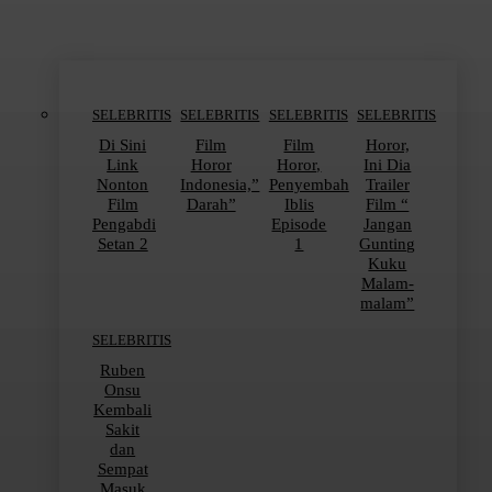
SELEBRITIS
SELEBRITIS
SELEBRITIS
SELEBRITIS
Di Sini
Film
Film
Horor,
Link
Horor
Horor,
Ini Dia
Nonton
Indonesia,”
Penyembah
Trailer
Film
Darah”
Iblis
Film “
Pengabdi
Episode
Jangan
Setan 2
1
Gunting
Kuku
Malam-
malam”
SELEBRITIS
Ruben
Onsu
Kembali
Sakit
dan
Sempat
Masuk