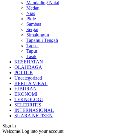
Mandailing Natal
Medan
Nias
Pidie
Sambas
Sergai
Simalungun
Tapanuli Tengah
Tapsel
Taput
Tasik
KESEHATAN
OLAHRAGA
POLITIK
Uncategorized
BERITA VIRAL
HIBURAN
EKONOMI
TEKNOLOGI
SELEBRITIS
INTERNASIONAL
SUARA NETIZEN
Sign in
Welcome!
Log into your account