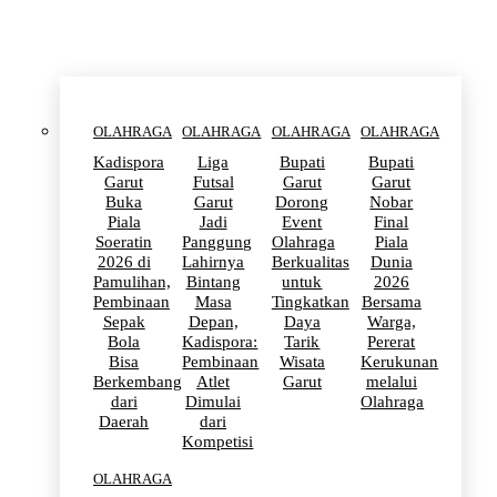
OLAHRAGA
OLAHRAGA
OLAHRAGA
OLAHRAGA
Kadispora
Liga
Bupati
Bupati
Garut
Futsal
Garut
Garut
Buka
Garut
Dorong
Nobar
Piala
Jadi
Event
Final
Soeratin
Panggung
Olahraga
Piala
2026 di
Lahirnya
Berkualitas
Dunia
Pamulihan,
Bintang
untuk
2026
Pembinaan
Masa
Tingkatkan
Bersama
Sepak
Depan,
Daya
Warga,
Bola
Kadispora:
Tarik
Pererat
Bisa
Pembinaan
Wisata
Kerukunan
Berkembang
Atlet
Garut
melalui
dari
Dimulai
Olahraga
Daerah
dari
Kompetisi
OLAHRAGA