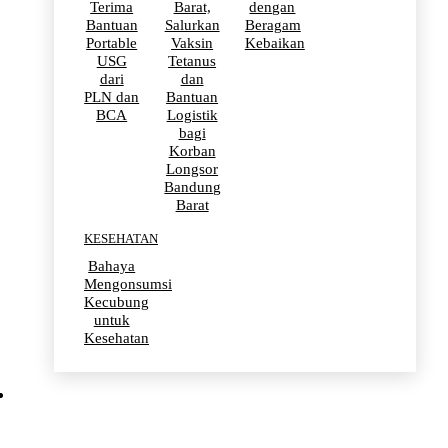
Terima
Barat,
dengan
Bantuan
Salurkan
Beragam
Portable
Vaksin
Kebaikan
USG
Tetanus
dari
dan
PLN dan
Bantuan
BCA
Logistik
bagi
Korban
Longsor
Bandung
Barat
KESEHATAN
Bahaya
Mengonsumsi
Kecubung
untuk
Kesehatan
OLAHRAGA