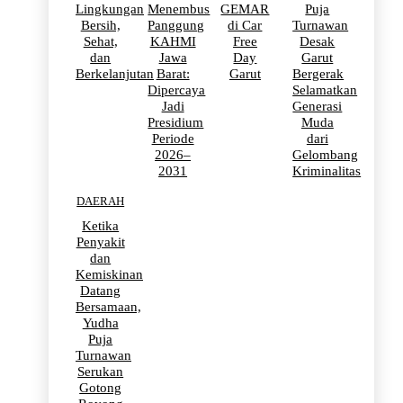
Lingkungan
Menembus
GEMAR
Puja
Bersih,
Panggung
di Car
Turnawan
Sehat,
KAHMI
Free
Desak
dan
Jawa
Day
Garut
Berkelanjutan
Barat:
Garut
Bergerak
Dipercaya
Selamatkan
Jadi
Generasi
Presidium
Muda
Periode
dari
2026–
Gelombang
2031
Kriminalitas
DAERAH
Ketika
Penyakit
dan
Kemiskinan
Datang
Bersamaan,
Yudha
Puja
Turnawan
Serukan
Gotong