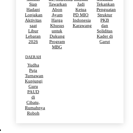
Siap
Tawarkan
Jadi
Tekankan
Hadapi
Abon
Ketua
Penguatan
Lonjakan
Ayam
PD MIO
Struktur
Aktivitas
Harga
Indonesia
PKB
saat
Khusus
Karawang
dan
Libur
untuk
Soliditas
Lebaran
Dukung
Kader di
2026
Program
Garut
MBG
DAERAH
Yudha
Puja
Turnawan
Kunjungi
Guru
PAUD
di
Cibatu,
Rumahnya
Roboh