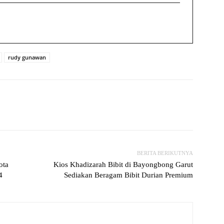
rudy gunawan
witter
WhatsApp
Print
Telegram
BERITA BERIKUTNYA
ota
Kios Khadizarah Bibit di Bayongbong Garut
4
Sediakan Beragam Bibit Durian Premium