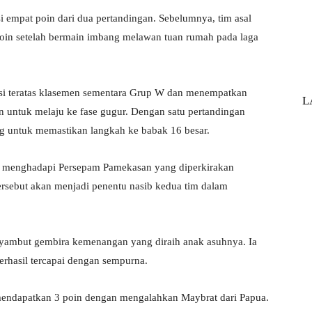
si empat poin dari dua pertandingan. Sebelumnya, tim asal
 poin setelah bermain imbang melawan tuan rumah pada laga
isi teratas klasemen sementara Grup W dan menempatkan
L
 untuk melaju ke fase gugur. Dengan satu pertandingan
ng untuk memastikan langkah ke babak 16 besar.
kan menghadapi Persepam Pamekasan yang diperkirakan
ersebut akan menjadi penentu nasib kedua tim dalam
ambut gembira kemenangan yang diraih anak asuhnya. Ia
erhasil tercapai dengan sempurna.
i mendapatkan 3 poin dengan mengalahkan Maybrat dari Papua.