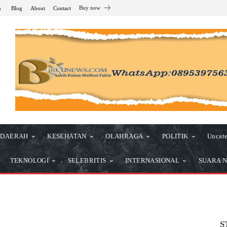
Buy now
n
Blog
About
Contact
DAERAH
KESEHATAN
OLAHRAGA
POLITIK
Uncate
TEKNOLOGI
SELEBRITIS
INTERNASIONAL
SUARA N
S