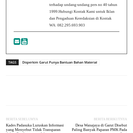
terhadap undang-undang pers no 40 tahun
1999.Hubungi Kontak Kami untuk Iklan
dan Pengaduan Keredaksian di Kontak
WA: 082.295.693.903
TAGS
Disperkim Garut Punya Bantuan Bahan Material
Facebook
Twitter
WhatsApp
BERITA SEBELUMYA
BERITA BERIKUTNYA
Kades Padasuka Luruskan Informasi
Desa Wanajaya di Garut Disebut
yang Menyebut Tidak Transparan
Paling Banyak Paparan PMK Pada