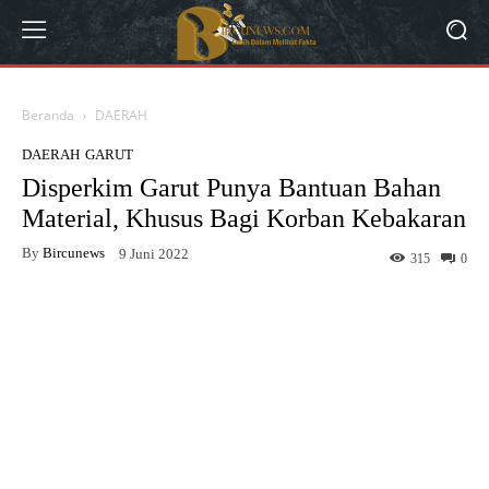
Beranda
DAERAH
DAERAH
GARUT
Disperkim Garut Punya Bantuan Bahan
Material, Khusus Bagi Korban Kebakaran
By
Bircunews
9 Juni 2022
315
0
Facebook
Twitter
WhatsApp