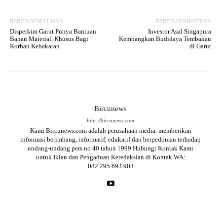
BERITA SEBELUMYA
BERITA BERIKUTNYA
Disperkim Garut Punya Bantuan
Investor Asal Singapura
Bahan Material, Khusus Bagi
Kembangkan Budidaya Tembakau
Korban Kebakaran
di Garut
Bircunews
http://bircunews.com
Kami Bircunews.com adalah perusahaan media. memberikan
informasi berimbang, informatif, edukatif dan berpedoman terhadap
undang-undang pers no 40 tahun 1999.Hubungi Kontak Kami
untuk Iklan dan Pengaduan Keredaksian di Kontak WA:
082.295.693.903