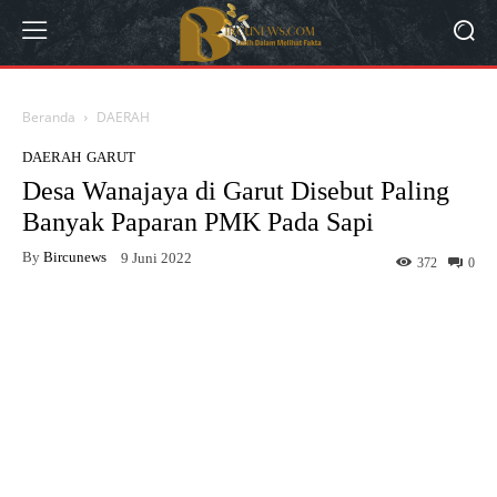
Beranda
DAERAH
DAERAH
GARUT
Desa Wanajaya di Garut Disebut Paling
Banyak Paparan PMK Pada Sapi
By
Bircunews
9 Juni 2022
372
0
Facebook
Twitter
WhatsApp