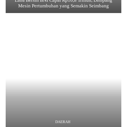
Laba Bersih BNI Capai Rp10,8 Triliun, Ditopang
Mesin Pertumbuhan yang Semakin Seimbang
DAERAH