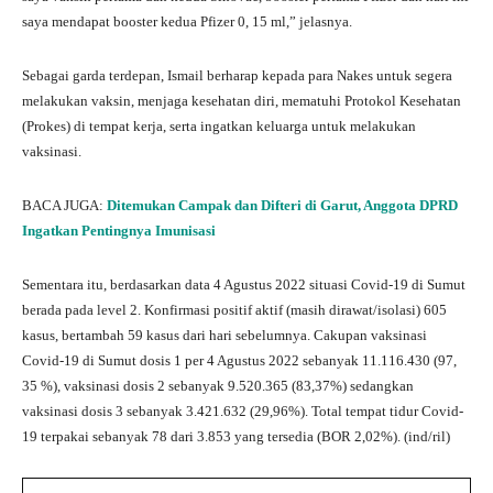
saya mendapat booster kedua Pfizer 0, 15 ml,” jelasnya.
Sebagai garda terdepan, Ismail berharap kepada para Nakes untuk segera
melakukan vaksin, menjaga kesehatan diri, mematuhi Protokol Kesehatan
(Prokes) di tempat kerja, serta ingatkan keluarga untuk melakukan
vaksinasi.
BACA JUGA:
Ditemukan Campak dan Difteri di Garut, Anggota DPRD
Ingatkan Pentingnya Imunisasi
Sementara itu, berdasarkan data 4 Agustus 2022 situasi Covid-19 di Sumut
berada pada level 2. Konfirmasi positif aktif (masih dirawat/isolasi) 605
kasus, bertambah 59 kasus dari hari sebelumnya. Cakupan vaksinasi
Covid-19 di Sumut dosis 1 per 4 Agustus 2022 sebanyak 11.116.430 (97,
35 %), vaksinasi dosis 2 sebanyak 9.520.365 (83,37%) sedangkan
vaksinasi dosis 3 sebanyak 3.421.632 (29,96%). Total tempat tidur Covid-
19 terpakai sebanyak 78 dari 3.853 yang tersedia (BOR 2,02%). (ind/ril)