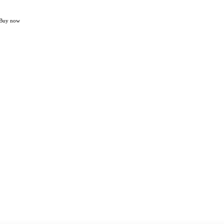
Buy now
Home
NASIONAL