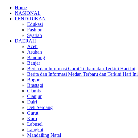
Home
NASIONAL
PENDIDIKAN
Edukasi
Fashion
Syariah
DAERAH
Aceh
Asahan
Bandung
Banjar
Berita dan Informasi Garut Terbaru dan Terkini Hari Ini
Berita dan Informasi Medan Terbaru dan Terkini Hari Ini
Bogor
Brastagi
Ciamis
Cianjur
Dairi
Deli Serdang
Garut
Karo
Labusel
Langkat
Mandailing Natal