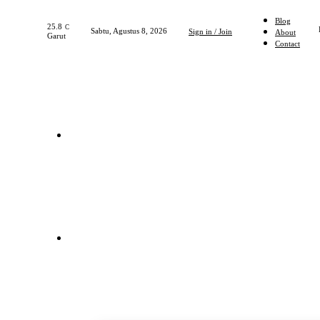
Blog
25.8
C
Sabtu, Agustus 8, 2026
Sign in / Join
About
Garut
Contact