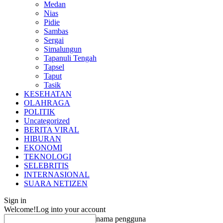
Medan
Nias
Pidie
Sambas
Sergai
Simalungun
Tapanuli Tengah
Tapsel
Taput
Tasik
KESEHATAN
OLAHRAGA
POLITIK
Uncategorized
BERITA VIRAL
HIBURAN
EKONOMI
TEKNOLOGI
SELEBRITIS
INTERNASIONAL
SUARA NETIZEN
Sign in
Welcome!
Log into your account
nama pengguna