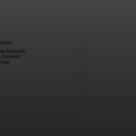
HATAN
dah Konsumsi
r, Daripada
yesal