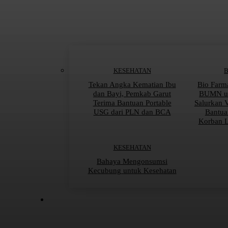
KESEHATAN
Tekan Angka Kematian Ibu
Bio Farm
dan Bayi, Pemkab Garut
BUMN un
Terima Bantuan Portable
Salurkan 
USG dari PLN dan BCA
Bantua
Korban 
KESEHATAN
Bahaya Mengonsumsi
Kecubung untuk Kesehatan