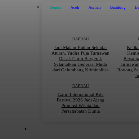
Semua
Aceh
Asahan
Bandung
Ba
DAERAH
Jam Malam Bukan Sekadar
Ketik
Aturan, Yudha Puja Turnawan
Kemis
Desak Garut Bergerak
Bersama
Selamatkan Generasi Muda
Turnawan
dari Gelombang Kriminalitas
Royong Se
I
DAERAH
Garut International Kite
Festival 2026 Jadi Ajang
Promosi Wisata dan
Persahabatan Dunia