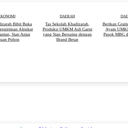
EKONOMI
DAERAH
DA
izarah Bibit Buka
Tas Sekolah Khadizarah,
Berikan Grati
engiriman Alpukat
Produksi UMKM Asli Garut
Ayam UMKM
antan, Siap Antar
yang Siap Bersaing dengan
Pasok MBG d
buan Pohon
Brand Besar
PENDIDIKAN