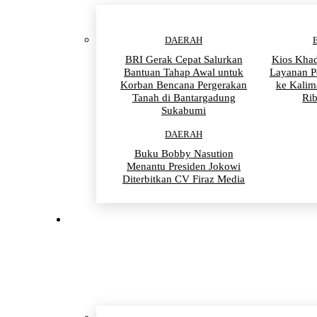
DAERAH
BRI Gerak Cepat Salurkan
Kios Khad
Bantuan Tahap Awal untuk
Layanan P
Korban Bencana Pergerakan
ke Kalim
Tanah di Bantargadung
Ri
Sukabumi
DAERAH
Buku Bobby Nasution
Menantu Presiden Jokowi
Diterbitkan CV Firaz Media