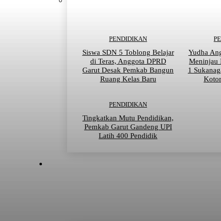
PENDIDIKAN
P
Siswa SDN 5 Toblong Belajar
Yudha An
di Teras, Anggota DPRD
Meninjau
Garut Desak Pemkab Bangun
1 Sukanag
Ruang Kelas Baru
Kotor
PENDIDIKAN
Tingkatkan Mutu Pendidikan,
Pemkab Garut Gandeng UPI
Latih 400 Pendidik