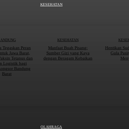
KESEHATAN
BANDUNG
KESEHATAN
KESE
a Tegaskan Peran
Manfaat Buah Pisang:
Hentikan Su
tuk Jawa Barat,
Sumber Gizi yang Kaya
Gula Pasi
Vaksin Tetanus dan
dengan Beragam Kebaikan
Men
n Logistik bagi
Longsor Bandung
Barat
OLAHRAGA