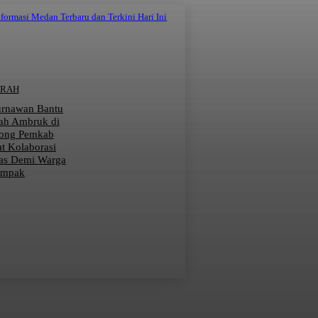
nformasi Medan Terbaru dan Terkini Hari Ini
ERAH
urnawan Bantu
ah Ambruk di
rong Pemkab
at Kolaborasi
as Demi Warga
ampak