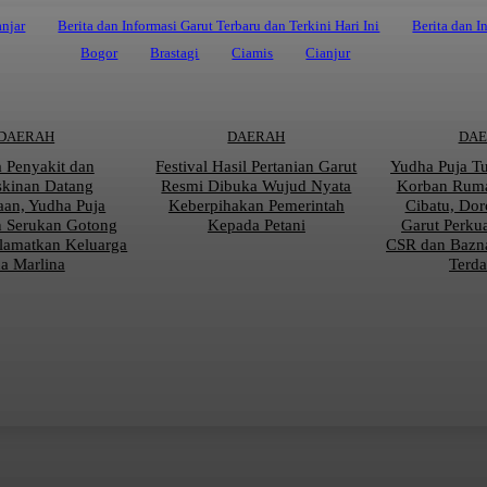
njar
Berita dan Informasi Garut Terbaru dan Terkini Hari Ini
Berita dan I
Bogor
Brastagi
Ciamis
Cianjur
DAERAH
DAERAH
DA
a Penyakit dan
Festival Hasil Pertanian Garut
Yudha Puja T
kinan Datang
Resmi Dibuka Wujud Nyata
Korban Rum
an, Yudha Puja
Keberpihakan Pemerintah
Cibatu, Do
 Serukan Gotong
Kepada Petani
Garut Perku
lamatkan Keluarga
CSR dan Bazn
na Marlina
Terd