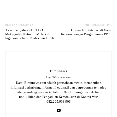
BERITA SEBELUMYA
BERITA BERIKUTNYA
Awasi Penyaluran BLT DD di
Honorer Administrasi di Garut
Mekargalih, Ketua LPM Tarkid
Kecewa dengan Pengumuman PPPK
Ingatkan Seluruh Kades dan Lurah
Bircunews
http://bircunews.com
Kami Bircunews.com adalah perusahaan media. memberikan
informasi berimbang, informatif, edukatif dan berpedoman terhadap
undang-undang pers no 40 tahun 1999.Hubungi Kontak Kami
untuk Iklan dan Pengaduan Keredaksian di Kontak WA:
082.295.693.903