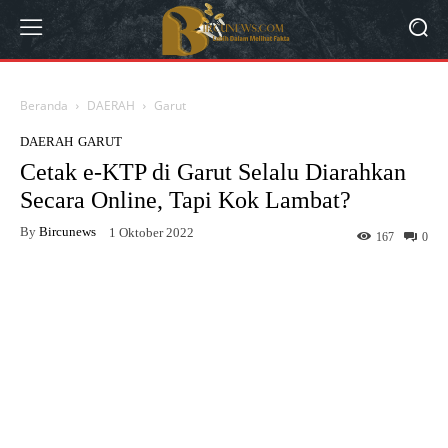
Beranda
DAERAH
Garut
DAERAH
GARUT
Cetak e-KTP di Garut Selalu Diarahkan
Secara Online, Tapi Kok Lambat?
By
Bircunews
1 Oktober 2022
167
0
Facebook
Twitter
WhatsApp