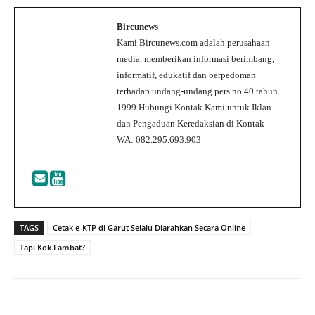
Bircunews
Kami Bircunews.com adalah perusahaan
media. memberikan informasi berimbang,
informatif, edukatif dan berpedoman
terhadap undang-undang pers no 40 tahun
1999.Hubungi Kontak Kami untuk Iklan
dan Pengaduan Keredaksian di Kontak
WA: 082.295.693.903
TAGS
Cetak e-KTP di Garut Selalu Diarahkan Secara Online
Tapi Kok Lambat?
Facebook
Twitter
WhatsApp