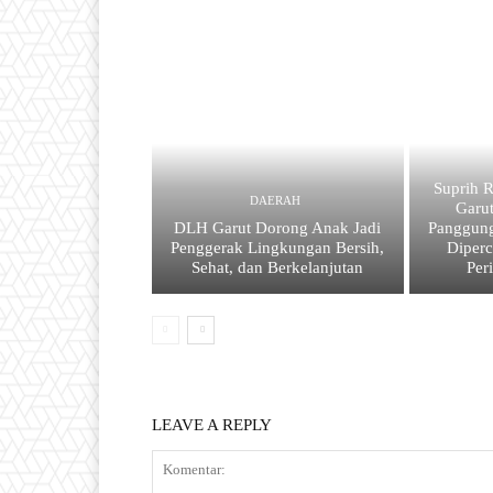
Suprih R
DAERAH
Garu
DLH Garut Dorong Anak Jadi
Panggun
Penggerak Lingkungan Bersih,
Diperc
Sehat, dan Berkelanjutan
Per
LEAVE A REPLY