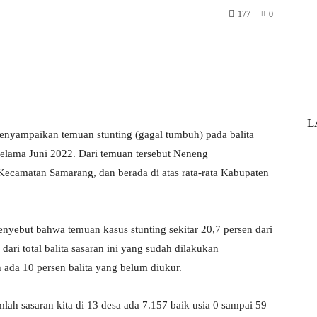
177
0
atsApp
Print
Telegram
L
nyampaikan temuan stunting (gagal tumbuh) pada balita
 selama Juni 2022. Dari temuan tersebut Neneng
ecamatan Samarang, dan berada di atas rata-rata Kabupaten
enyebut bahwa temuan kasus stunting sekitar 20,7 persen dari
dari total balita sasaran ini yang sudah dilakukan
 ada 10 persen balita yang belum diukur.
mlah sasaran kita di 13 desa ada 7.157 baik usia 0 sampai 59