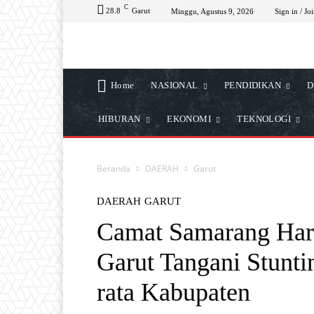
C
28.8
Garut
Minggu, Agustus 9, 2026
Sign in / Jo
Home
NASIONAL
PENDIDIKAN
D
HIBURAN
EKONOMI
TEKNOLOGI
Beranda
DAERAH
Garut
DAERAH
GARUT
Camat Samarang Har
Garut Tangani Stunti
rata Kabupaten