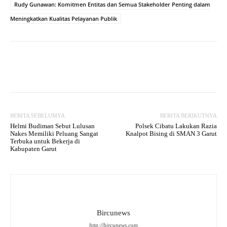
Rudy Gunawan: Komitmen Entitas dan Semua Stakeholder Penting dalam
Meningkatkan Kualitas Pelayanan Publik
Facebook
Twitter
WhatsApp
BERITA SEBELUMYA
BERITA BERIKUTNYA
Helmi Budiman Sebut Lulusan
Polsek Cibatu Lakukan Razia
Nakes Memiliki Peluang Sangat
Knalpot Bising di SMAN 3 Garut
Terbuka untuk Bekerja di
Kabupaten Garut
Bircunews
http://bircunews.com