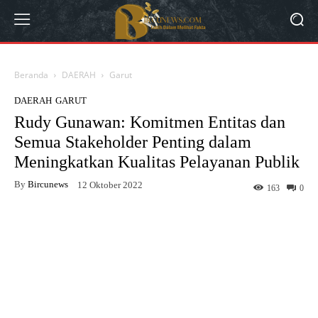
Beranda
DAERAH
Garut
DAERAH
GARUT
Rudy Gunawan: Komitmen Entitas dan
Semua Stakeholder Penting dalam
Meningkatkan Kualitas Pelayanan Publik
By
Bircunews
12 Oktober 2022
163
0
Facebook
Twitter
WhatsApp