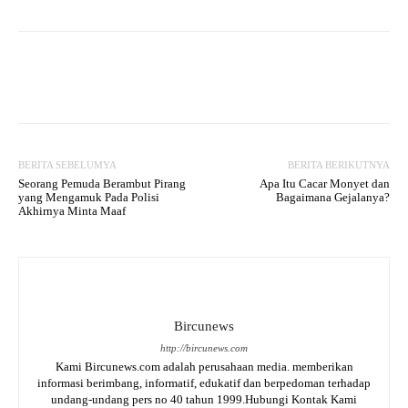
Facebook
Twitter
WhatsApp
BERITA SEBELUMYA
BERITA BERIKUTNYA
Seorang Pemuda Berambut Pirang
Apa Itu Cacar Monyet dan
yang Mengamuk Pada Polisi
Bagaimana Gejalanya?
Akhirnya Minta Maaf
Bircunews
http://bircunews.com
Kami Bircunews.com adalah perusahaan media. memberikan
informasi berimbang, informatif, edukatif dan berpedoman terhadap
undang-undang pers no 40 tahun 1999.Hubungi Kontak Kami