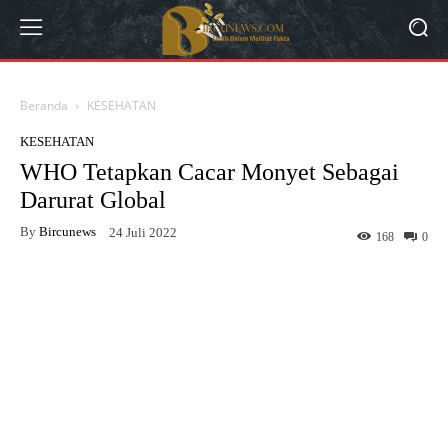
Beranda
KESEHATAN
KESEHATAN
WHO Tetapkan Cacar Monyet Sebagai
Darurat Global
By
Bircunews
24 Juli 2022
168
0
Facebook
Twitter
WhatsApp