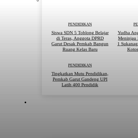
PENDIDIKAN
P
Siswa SDN 5 Toblong Belajar
Yudha An
di Teras, Anggota DPRD
Meninjau
Garut Desak Pemkab Bangun
1 Sukanag
Ruang Kelas Baru
Kotor
PENDIDIKAN
Tingkatkan Mutu Pendidikan,
Pemkab Garut Gandeng UPI
Latih 400 Pendidik