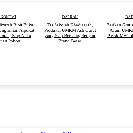
EKONOMI
DAERAH
DA
izarah Bibit Buka
Tas Sekolah Khadizarah,
Berikan Grati
engiriman Alpukat
Produksi UMKM Asli Garut
Ayam UMKM
antan, Siap Antar
yang Siap Bersaing dengan
Pasok MBG d
buan Pohon
Brand Besar
PENDIDIKAN