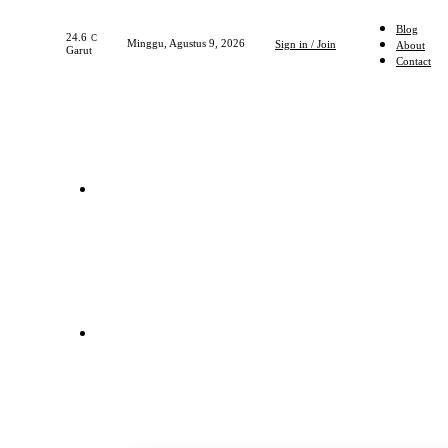
Blog
24.6
C
Minggu, Agustus 9, 2026
Sign in / Join
About
Garut
Contact