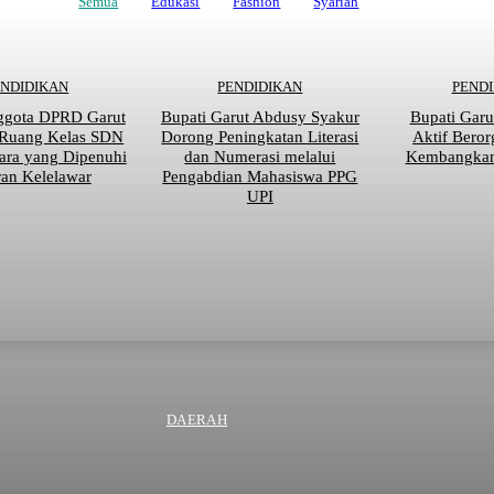
Semua
Edukasi
Fashion
Syariah
ENDIDIKAN
PENDIDIKAN
PEND
ggota DPRD Garut
Bupati Garut Abdusy Syakur
Bupati Garu
 Ruang Kelas SDN
Dorong Peningkatan Literasi
Aktif Beror
ara yang Dipenuhi
dan Numerasi melalui
Kembangkan 
an Kelelawar
Pengabdian Mahasiswa PPG
UPI
DAERAH