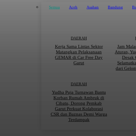
Semua
Aceh
Asahan
Bandung
Ba
DAERAH
Kerja Sama Lintas Sektor
Jam Mala
Matangkan Pelaksanaan
Aturan, Yu
GEMAR di Car Free Day
Desak 
Garut
Selamatk
dari Gelo
DAERAH
Yudha Puja Turnawan Bantu
Korban Rumah Ambruk di
Cibatu, Dorong Pemkab
Garut Perkuat Kolaborasi
CSR dan Baznas Demi Warga
Terdampak