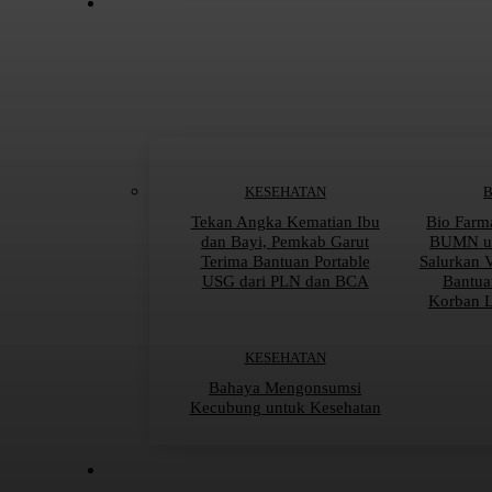
KESEHATAN
Tekan Angka Kematian Ibu
Bio Farm
dan Bayi, Pemkab Garut
BUMN un
Terima Bantuan Portable
Salurkan 
USG dari PLN dan BCA
Bantua
Korban 
KESEHATAN
Bahaya Mengonsumsi
Kecubung untuk Kesehatan