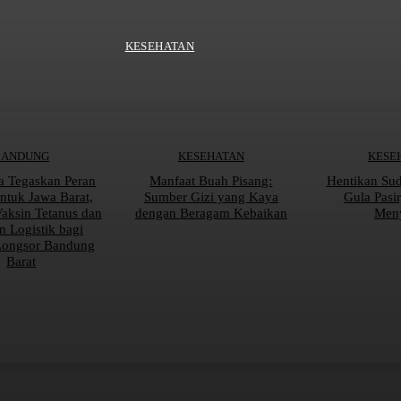
KESEHATAN
BANDUNG
KESEHATAN
KESE
a Tegaskan Peran
Manfaat Buah Pisang:
Hentikan Su
tuk Jawa Barat,
Sumber Gizi yang Kaya
Gula Pasi
Vaksin Tetanus dan
dengan Beragam Kebaikan
Men
n Logistik bagi
Longsor Bandung
Barat