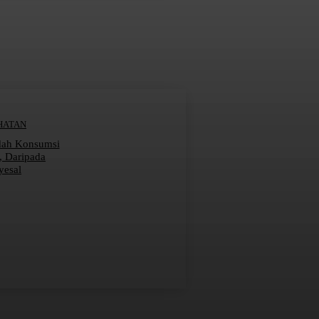
HATAN
dah Konsumsi
r, Daripada
yesal