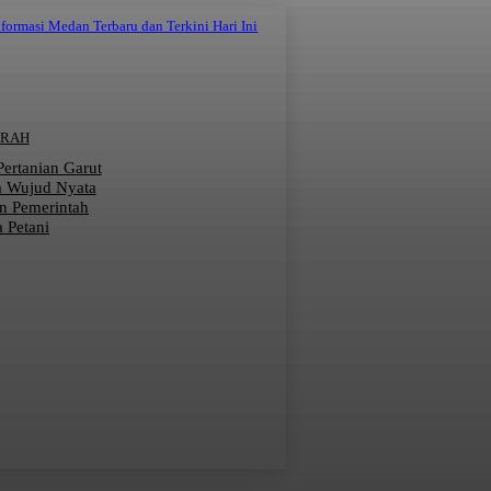
nformasi Medan Terbaru dan Terkini Hari Ini
ERAH
 Pertanian Garut
a Wujud Nyata
n Pemerintah
 Petani