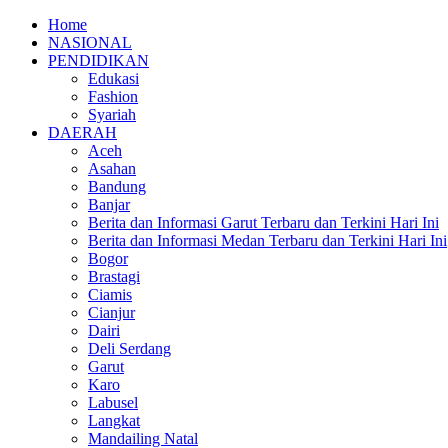
Home
NASIONAL
PENDIDIKAN
Edukasi
Fashion
Syariah
DAERAH
Aceh
Asahan
Bandung
Banjar
Berita dan Informasi Garut Terbaru dan Terkini Hari Ini
Berita dan Informasi Medan Terbaru dan Terkini Hari Ini
Bogor
Brastagi
Ciamis
Cianjur
Dairi
Deli Serdang
Garut
Karo
Labusel
Langkat
Mandailing Natal