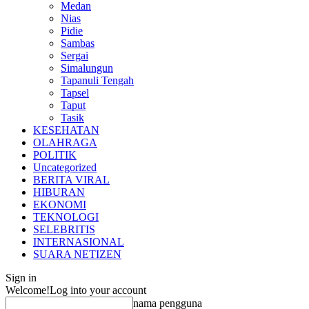
Medan
Nias
Pidie
Sambas
Sergai
Simalungun
Tapanuli Tengah
Tapsel
Taput
Tasik
KESEHATAN
OLAHRAGA
POLITIK
Uncategorized
BERITA VIRAL
HIBURAN
EKONOMI
TEKNOLOGI
SELEBRITIS
INTERNASIONAL
SUARA NETIZEN
Sign in
Welcome!
Log into your account
nama pengguna