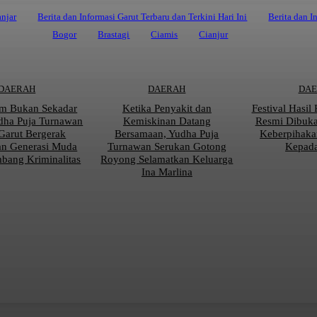
njar
Berita dan Informasi Garut Terbaru dan Terkini Hari Ini
Berita dan I
Bogor
Brastagi
Ciamis
Cianjur
DAERAH
DAERAH
DA
m Bukan Sekadar
Ketika Penyakit dan
Festival Hasil
dha Puja Turnawan
Kemiskinan Datang
Resmi Dibuk
Garut Bergerak
Bersamaan, Yudha Puja
Keberpihaka
an Generasi Muda
Turnawan Serukan Gotong
Kepada
mbang Kriminalitas
Royong Selamatkan Keluarga
Ina Marlina