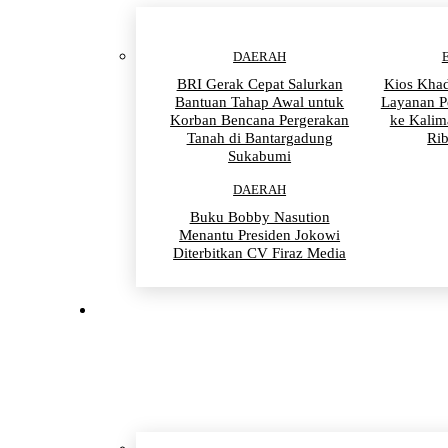
DAERAH
BRI Gerak Cepat Salurkan
Kios Khad
Bantuan Tahap Awal untuk
Layanan P
Korban Bencana Pergerakan
ke Kalim
Tanah di Bantargadung
Ri
Sukabumi
DAERAH
Buku Bobby Nasution
Menantu Presiden Jokowi
Diterbitkan CV Firaz Media