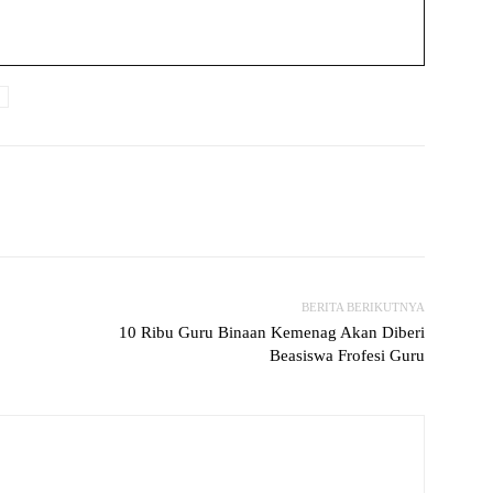
witter
WhatsApp
Print
Telegram
BERITA BERIKUTNYA
10 Ribu Guru Binaan Kemenag Akan Diberi
Beasiswa Frofesi Guru