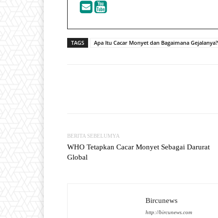
TAGS
Apa Itu Cacar Monyet dan Bagaimana Gejalanya?
Facebook
T
Share
BERITA SEBELUMYA
WHO Tetapkan Cacar Monyet Sebagai Darurat
Global
Bircunews
http://bircunews.com