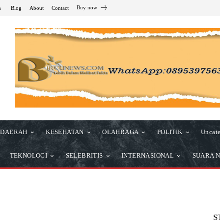
Buy now
n
Blog
About
Contact
DAERAH
KESEHATAN
OLAHRAGA
POLITIK
Uncate
TEKNOLOGI
SELEBRITIS
INTERNASIONAL
SUARA N
S