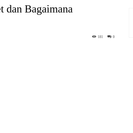
et dan Bagaimana
181
0
hatsApp
Print
Telegram