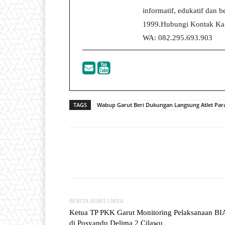
informatif, edukatif dan
1999.Hubungi Kontak Kam
WA: 082.295.693.903
TAGS
Wabup Garut Beri Dukungan Langsung Atlet Par
Facebook
T
Share
BERITA SEBELUMYA
Ketua TP PKK Garut Monitoring Pelaksanaan B
di Posyandu Delima 2 Cilawu