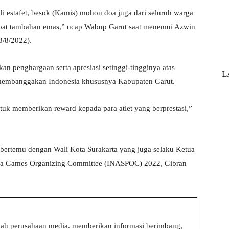
i estafet, besok (Kamis) mohon doa juga dari seluruh warga
pat tambahan emas,” ucap Wabup Garut saat menemui Azwin
3/8/2022).
 penghargaan serta apresiasi setinggi-tingginya atas
L
h membanggakan Indonesia khususnya Kabupaten Garut.
ntuk memberikan reward kepada para atlet yang berprestasi,”
 bertemu dengan Wali Kota Surakarta yang juga selaku Ketua
ara Games Organizing Committee (INASPOC) 2022, Gibran
ah perusahaan media. memberikan informasi berimbang,