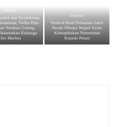
DAERAH
DAERAH
nyakit dan Kemiskinan
ersamaan, Yudha Puja
Festival Hasil Pertanian Garut
an Serukan Gotong
Resmi Dibuka Wujud Nyata
Selamatkan Keluarga
Keberpihakan Pemerintah
Ina Marlina
Kepada Petani