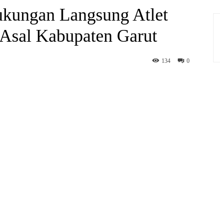
kungan Langsung Atlet
Asal Kabupaten Garut
134
0
hatsApp
Print
Telegram