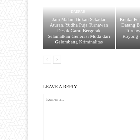
DAERAH
Jam Malam Bukan Sekadar
Ketika Pe
Aturan, Yudha Puja Turnawan
Datang B
Desak Garut Bergerak
Turnaw
Selamatkan Generasi Muda dari
Royong 
Gelombang Kriminalitas
LEAVE A REPLY