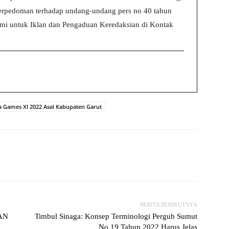
 berpedoman terhadap undang-undang pers no 40 tahun
i untuk Iklan dan Pengaduan Keredaksian di Kontak
a Games XI 2022 Asal Kabupaten Garut
witter
WhatsApp
Print
Telegram
BERITA BERIKUTNYA
IAN
Timbul Sinaga: Konsep Terminologi Pergub Sumut
No 19 Tahun 2022 Harus Jelas