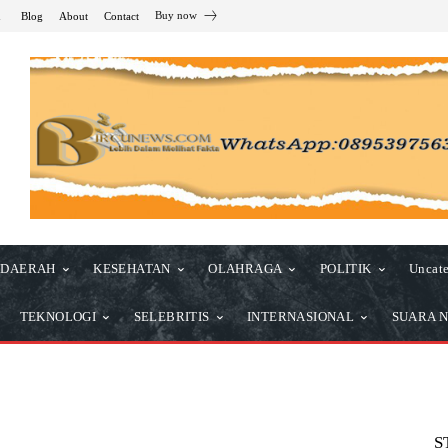
Buy now
n
Blog
About
Contact
DAERAH
KESEHATAN
OLAHRAGA
POLITIK
Uncate
TEKNOLOGI
SELEBRITIS
INTERNASIONAL
SUARA N
S