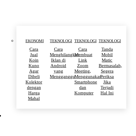
TEKNOLOGI
EKONOMI
TEKNOLOGI
TEKNOLOGI
TEKNOLOGI
Cara
Cara
Cara
Tanda
Jual
Menghilangkan
Membuat
Mobil
Koin
Iklan di
Link
Matic
Kuno
Android
Zoom
Bermasalah,
Agar
yang
Meeting,
Segera
Dibeli
Mengganggu
Menggunakan
Periksa
Kolektor
Smartphone
Jika
dengan
dan
Terjadi
Harga
Komputer
Hal Ini
Mahal
SELEBRITIS