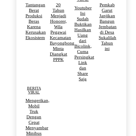
Tantangan
20
Pemkab
Youtuber
Berat
Tahun
Garut
Ini
Produksi
Menjadi
Janjikan
Sudah
Beras
Honorer,
Bangun
Buktikan
Karena
Wila
Jembatan
Hasilkan
Kerusakan
Pegawai
di Desa
Uang
Ekosistem
Kecamatan
Sukalilah
dari
Bayongbong
Tahun
Bicolink,
Minta
ini
Cuma
Diangkat
Persingkat
PPPK
Link
dan
Share
Saja
BERITA
VIRAL
Mengerikan,
Mobil
Truk
Dengan
Cepat
Menyambar
Minibus