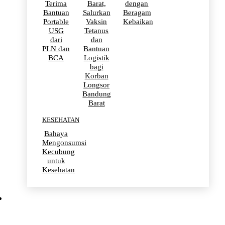
Terima
Barat,
dengan
Bantuan
Salurkan
Beragam
Portable
Vaksin
Kebaikan
USG
Tetanus
dari
dan
PLN dan
Bantuan
BCA
Logistik
bagi
Korban
Longsor
Bandung
Barat
KESEHATAN
Bahaya
Mengonsumsi
Kecubung
untuk
Kesehatan
OLAHRAGA