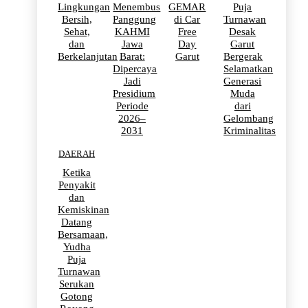
Lingkungan
Menembus
GEMAR
Puja
Bersih,
Panggung
di Car
Turnawan
Sehat,
KAHMI
Free
Desak
dan
Jawa
Day
Garut
Berkelanjutan
Barat:
Garut
Bergerak
Dipercaya
Selamatkan
Jadi
Generasi
Presidium
Muda
Periode
dari
2026–
Gelombang
2031
Kriminalitas
DAERAH
Ketika
Penyakit
dan
Kemiskinan
Datang
Bersamaan,
Yudha
Puja
Turnawan
Serukan
Gotong