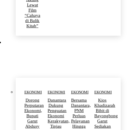
Lewat
Film
“Cahaya
di Balik
Kitab”
EKONOMI
EKONOMI
EKONOMI
EKONOMI
EKONOMI
Dorong
Danantara
Bersama
Kios
Perputaran
Dukung
Danantara,
Khadizarah
Ekonomi,
Penguatan
PNM
Bibit di
Bupati
Ekonomi
Perluas
Bayongbong
Garut
Kerakyatan,
Pelayanan
Garut
Abdusy
Tinjau
Hingga
Sediakan