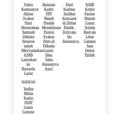
Video
Ratusan
Putri
KMB
Kampanye
Kader
Karlina
Kritisi
Akbar
PPP
Terlihat
Paslon
Syakur
Malah
Kencang
Bupati
Putri
Pindah
di Debat
Garut
Berserakan
Mendukung
Publik,
Terlalu
Sampah
Paslon
Ternyata
Banyak
Diduga
Syakur
Ini
Lihat
Sengaja
Putri di
Alasannya
Catatan
untuk
Pilkada
Saat
Menyudutkan,
Garut,
Debat
KMB
Mau
Publik
Laporkan
Tahu
ke
Alasannya
Bawaslu
Apa?
Garut
DAERAH
Yudha
Minta
Kader
PDIP
Garut
Gotong