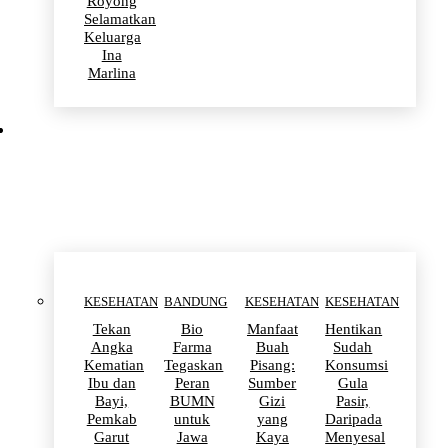
Royong
Selamatkan
Keluarga
Ina
Marlina
KESEHATAN
KESEHATAN
BANDUNG
KESEHATAN
KESEHATAN
Tekan
Bio
Manfaat
Hentikan
Angka
Farma
Buah
Sudah
Kematian
Tegaskan
Pisang:
Konsumsi
Ibu dan
Peran
Sumber
Gula
Bayi,
BUMN
Gizi
Pasir,
Pemkab
untuk
yang
Daripada
Garut
Jawa
Kaya
Menyesal