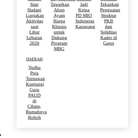
Siap
Tawarkan
Jadi
Tekankan
Hadapi
Abon
Ketua
Penguatan
Lonjakan
Ayam
PD MIO
Struktur
Aktivitas
Harga
Indonesia
PKB
saat
Khusus
Karawang
dan
Libur
untuk
Soliditas
Lebaran
Dukung
Kader di
2026
Program
Garut
MBG
DAERAH
Yudha
Puja
Turnawan
Kunjungi
Guru
PAUD
di
Cibatu,
Rumahnya
Roboh