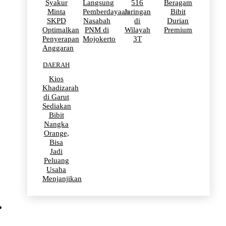
Syakur
Langsung
516
Beragam
Minta
Pemberdayaan
Jaringan
Bibit
SKPD
Nasabah
di
Durian
Optimalkan
PNM di
Wilayah
Premium
Penyerapan
Mojokerto
3T
Anggaran
DAERAH
Kios
Khadizarah
di Garut
Sediakan
Bibit
Nangka
Orange,
Bisa
Jadi
Peluang
Usaha
Menjanjikan