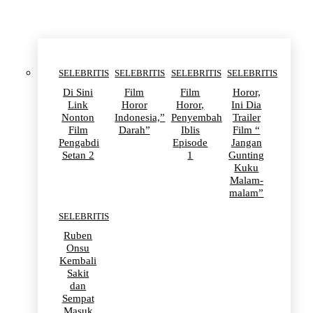
SELEBRITIS
SELEBRITIS
SELEBRITIS
SELEBRITIS
Di Sini
Film
Film
Horor,
Link
Horor
Horor,
Ini Dia
Nonton
Indonesia,”
Penyembah
Trailer
Film
Darah”
Iblis
Film “
Pengabdi
Episode
Jangan
Setan 2
1
Gunting
Kuku
Malam-
malam”
SELEBRITIS
Ruben
Onsu
Kembali
Sakit
dan
Sempat
Masuk