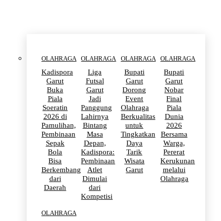
OLAHRAGA
OLAHRAGA
OLAHRAGA
OLAHRAGA
Kadispora
Liga
Bupati
Bupati
Garut
Futsal
Garut
Garut
Buka
Garut
Dorong
Nobar
Piala
Jadi
Event
Final
Soeratin
Panggung
Olahraga
Piala
2026 di
Lahirnya
Berkualitas
Dunia
Pamulihan,
Bintang
untuk
2026
Pembinaan
Masa
Tingkatkan
Bersama
Sepak
Depan,
Daya
Warga,
Bola
Kadispora:
Tarik
Pererat
Bisa
Pembinaan
Wisata
Kerukunan
Berkembang
Atlet
Garut
melalui
dari
Dimulai
Olahraga
Daerah
dari
Kompetisi
OLAHRAGA