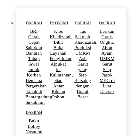
DAERAH
EKONOMI
DAERAH
DAERAH
BRI
Kios
Tas
Berikan
Gerak
Khadizarah
Sekolah
Gratis
Cepat
Bibit
Khadizarah,
Ongkir,
Salurkan
Buka
Produksi
Abon
Bantuan
Layanan
UMKM
Ayam
Tahap
Pengiriman
Asli
UMKM
Awal
Alpukat
Garut
Garut
untuk
ke
yang
Siap
Korban
Kalimantan,
Siap
Pasok
Bencana
Siap
Bersaing
MBG di
Pergerakan
Antar
dengan
Luar
Tanah di
Ribuan
Brand
Daerah
Bantargadung
Pohon
Besar
Sukabumi
DAERAH
Buku
Bobby
Nasution