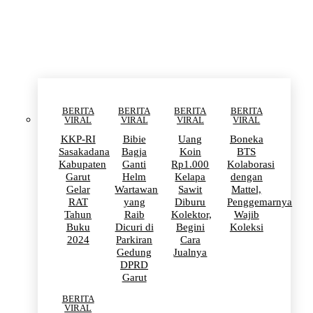
BERITA VIRAL
BERITA
BERITA
BERITA
BERITA
VIRAL
VIRAL
VIRAL
VIRAL
KKP-RI
Bibie
Uang
Boneka
Sasakadana
Bagja
Koin
BTS
Kabupaten
Ganti
Rp1.000
Kolaborasi
Garut
Helm
Kelapa
dengan
Gelar
Wartawan
Sawit
Mattel,
RAT
yang
Diburu
Penggemarnya
Tahun
Raib
Kolektor,
Wajib
Buku
Dicuri di
Begini
Koleksi
2024
Parkiran
Cara
Gedung
Jualnya
DPRD
Garut
BERITA
VIRAL