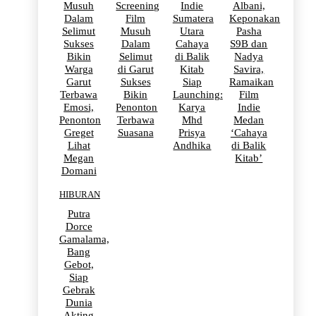
Musuh
Screening
Indie
Albani,
Dalam
Film
Sumatera
Keponakan
Selimut
Musuh
Utara
Pasha
Sukses
Dalam
Cahaya
S9B dan
Bikin
Selimut
di Balik
Nadya
Warga
di Garut
Kitab
Savira,
Garut
Sukses
Siap
Ramaikan
Terbawa
Bikin
Launching:
Film
Emosi,
Penonton
Karya
Indie
Penonton
Terbawa
Mhd
Medan
Greget
Suasana
Prisya
‘Cahaya
Lihat
Andhika
di Balik
Megan
Kitab’
Domani
HIBURAN
Putra
Dorce
Gamalama,
Bang
Gebot,
Siap
Gebrak
Dunia
Akting