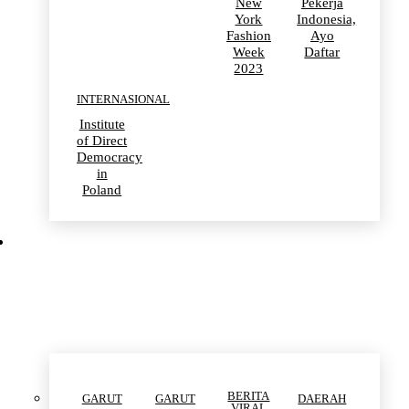
New
Pekerja
York
Indonesia,
Fashion
Ayo
Week
Daftar
2023
INTERNASIONAL
Institute
of Direct
Democracy
in
Poland
SUARA NETIZEN
BERITA
GARUT
GARUT
DAERAH
VIRAL