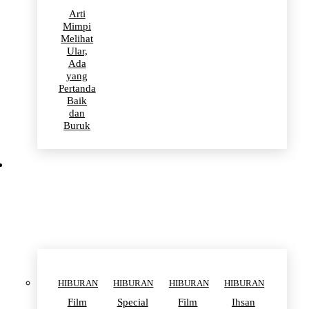
Arti
Mimpi
Melihat
Ular,
Ada
yang
Pertanda
Baik
dan
Buruk
HIBURAN
HIBURAN
HIBURAN
HIBURAN
HIBURAN
Film
Special
Film
Ihsan