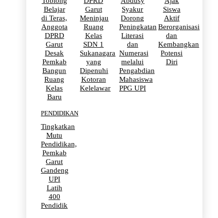
Toblong
DPRD
Abdusy
Ajak
Belajar
Garut
Syakur
Siswa
di Teras,
Meninjau
Dorong
Aktif
Anggota
Ruang
Peningkatan
Berorganisasi
DPRD
Kelas
Literasi
dan
Garut
SDN 1
dan
Kembangkan
Desak
Sukanagara
Numerasi
Potensi
Pemkab
yang
melalui
Diri
Bangun
Dipenuhi
Pengabdian
Ruang
Kotoran
Mahasiswa
Kelas
Kelelawar
PPG UPI
Baru
PENDIDIKAN
Tingkatkan
Mutu
Pendidikan,
Pemkab
Garut
Gandeng
UPI
Latih
400
Pendidik