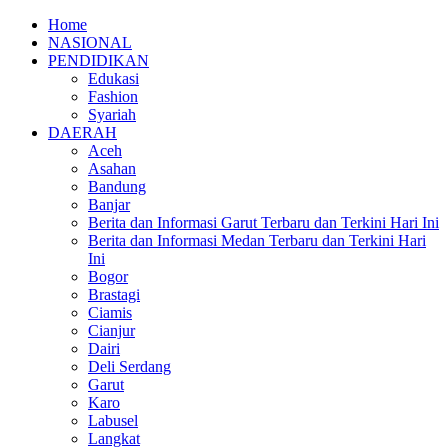
Home
NASIONAL
PENDIDIKAN
Edukasi
Fashion
Syariah
DAERAH
Aceh
Asahan
Bandung
Banjar
Berita dan Informasi Garut Terbaru dan Terkini Hari Ini
Berita dan Informasi Medan Terbaru dan Terkini Hari
Ini
Bogor
Brastagi
Ciamis
Cianjur
Dairi
Deli Serdang
Garut
Karo
Labusel
Langkat