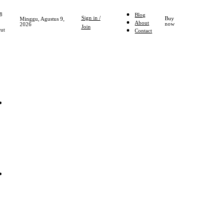
8
Blog
Sign in /
Buy
Minggu, Agustus 9,
About
now
2026
Join
ut
Contact
Home
NASIONAL