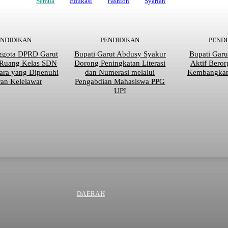
Semua
Edukasi
Fashion
Syariah
ENDIDIKAN
PENDIDIKAN
PEND
ggota DPRD Garut
Bupati Garut Abdusy Syakur
Bupati Garu
 Ruang Kelas SDN
Dorong Peningkatan Literasi
Aktif Beror
ara yang Dipenuhi
dan Numerasi melalui
Kembangkan 
an Kelelawar
Pengabdian Mahasiswa PPG
UPI
DAERAH