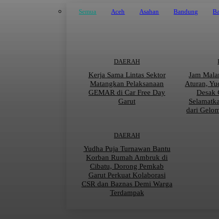
Semua
Aceh
Asahan
Bandung
Ba
DAERAH
Kerja Sama Lintas Sektor
Jam Mala
Matangkan Pelaksanaan
Aturan, Yu
GEMAR di Car Free Day
Desak 
Garut
Selamatk
dari Gelo
DAERAH
Yudha Puja Turnawan Bantu
Korban Rumah Ambruk di
Cibatu, Dorong Pemkab
Garut Perkuat Kolaborasi
CSR dan Baznas Demi Warga
Terdampak