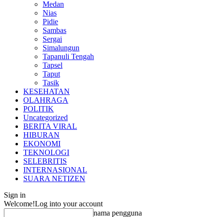
Medan
Nias
Pidie
Sambas
Sergai
Simalungun
Tapanuli Tengah
Tapsel
Taput
Tasik
KESEHATAN
OLAHRAGA
POLITIK
Uncategorized
BERITA VIRAL
HIBURAN
EKONOMI
TEKNOLOGI
SELEBRITIS
INTERNASIONAL
SUARA NETIZEN
Sign in
Welcome!
Log into your account
nama pengguna