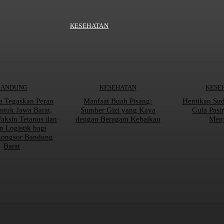
KESEHATAN
BANDUNG
KESEHATAN
KESE
a Tegaskan Peran
Manfaat Buah Pisang:
Hentikan Su
tuk Jawa Barat,
Sumber Gizi yang Kaya
Gula Pasi
Vaksin Tetanus dan
dengan Beragam Kebaikan
Men
n Logistik bagi
Longsor Bandung
Barat