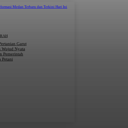
nformasi Medan Terbaru dan Terkini Hari Ini
ERAH
 Pertanian Garut
a Wujud Nyata
n Pemerintah
 Petani