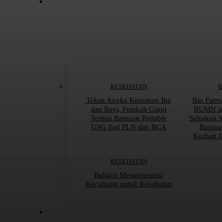
KESEHATAN
Tekan Angka Kematian Ibu
Bio Farm
dan Bayi, Pemkab Garut
BUMN un
Terima Bantuan Portable
Salurkan 
USG dari PLN dan BCA
Bantua
Korban 
KESEHATAN
Bahaya Mengonsumsi
Kecubung untuk Kesehatan