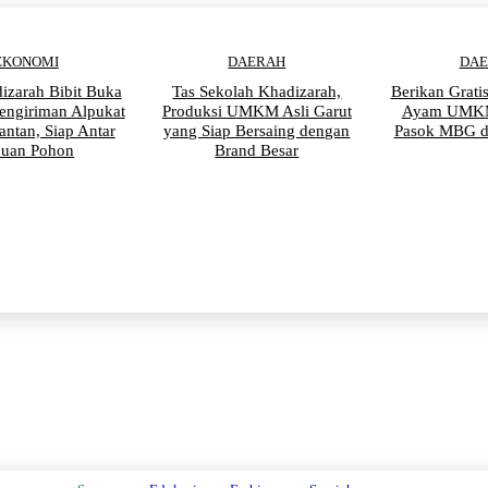
EKONOMI
DAERAH
DA
izarah Bibit Buka
Tas Sekolah Khadizarah,
Berikan Grati
engiriman Alpukat
Produksi UMKM Asli Garut
Ayam UMKM
antan, Siap Antar
yang Siap Bersaing dengan
Pasok MBG d
buan Pohon
Brand Besar
PENDIDIKAN