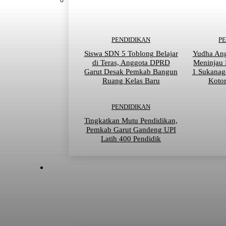
PENDIDIKAN
P
Siswa SDN 5 Toblong Belajar
Yudha An
di Teras, Anggota DPRD
Meninjau
Garut Desak Pemkab Bangun
1 Sukanag
Ruang Kelas Baru
Kotor
PENDIDIKAN
Tingkatkan Mutu Pendidikan,
Pemkab Garut Gandeng UPI
Latih 400 Pendidik