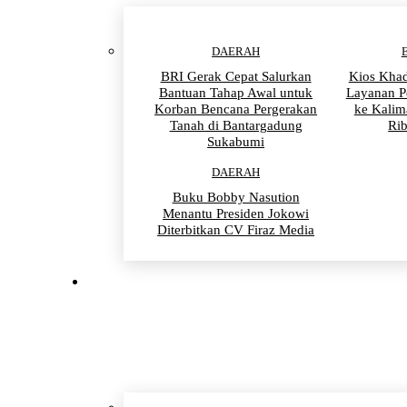
DAERAH
BRI Gerak Cepat Salurkan
Kios Khad
Bantuan Tahap Awal untuk
Layanan P
Korban Bencana Pergerakan
ke Kalim
Tanah di Bantargadung
Ri
Sukabumi
DAERAH
Buku Bobby Nasution
Menantu Presiden Jokowi
Diterbitkan CV Firaz Media