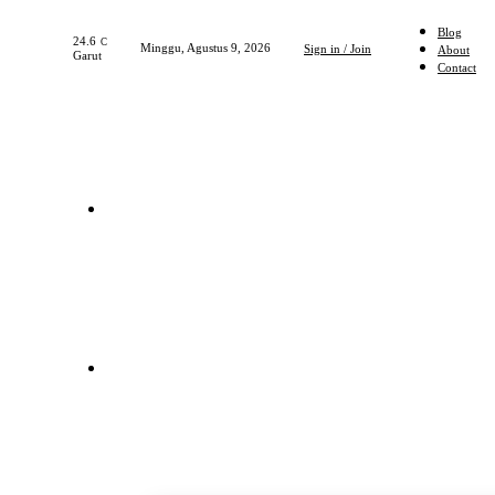
Blog
24.6
C
Minggu, Agustus 9, 2026
Sign in / Join
About
Garut
Contact