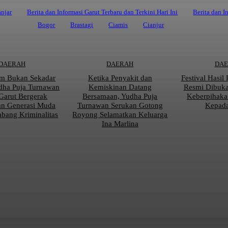
njar
Berita dan Informasi Garut Terbaru dan Terkini Hari Ini
Berita dan I
Bogor
Brastagi
Ciamis
Cianjur
DAERAH
DAERAH
DA
m Bukan Sekadar
Ketika Penyakit dan
Festival Hasil
dha Puja Turnawan
Kemiskinan Datang
Resmi Dibuk
Garut Bergerak
Bersamaan, Yudha Puja
Keberpihaka
an Generasi Muda
Turnawan Serukan Gotong
Kepada
mbang Kriminalitas
Royong Selamatkan Keluarga
Ina Marlina