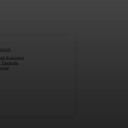
HATAN
dah Konsumsi
r, Daripada
yesal