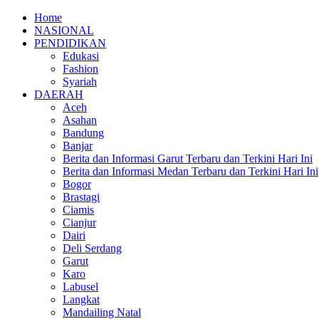
Home
NASIONAL
PENDIDIKAN
Edukasi
Fashion
Syariah
DAERAH
Aceh
Asahan
Bandung
Banjar
Berita dan Informasi Garut Terbaru dan Terkini Hari Ini
Berita dan Informasi Medan Terbaru dan Terkini Hari Ini
Bogor
Brastagi
Ciamis
Cianjur
Dairi
Deli Serdang
Garut
Karo
Labusel
Langkat
Mandailing Natal