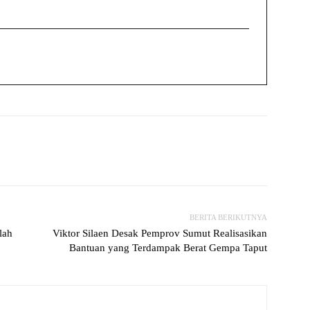
witter
WhatsApp
Print
Telegram
BERITA BERIKUTNYA
lah
Viktor Silaen Desak Pemprov Sumut Realisasikan
Bantuan yang Terdampak Berat Gempa Taput