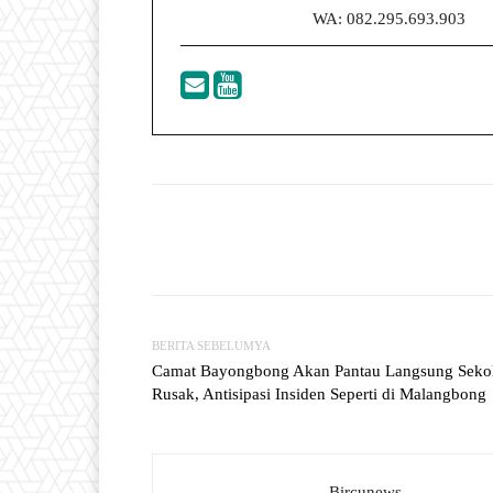
WA: 082.295.693.903
Facebook
T
Share
BERITA SEBELUMYA
Camat Bayongbong Akan Pantau Langsung Seko
Rusak, Antisipasi Insiden Seperti di Malangbong
Bircunews