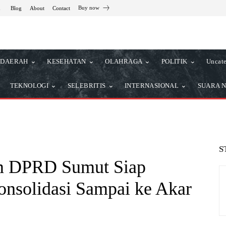
Buy now
n
Blog
About
Contact
DAERAH
KESEHATAN
OLAHRAGA
POLITIK
Uncate
TEKNOLOGI
SELEBRITIS
INTERNASIONAL
SUARA N
S
em DPRD Sumut Siap
nsolidasi Sampai ke Akar