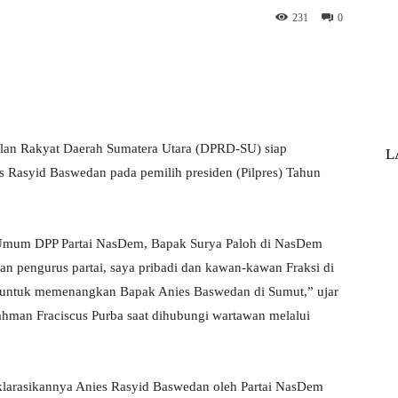
231
0
hatsApp
Print
Telegram
lan Rakyat Daerah Sumatera Utara (DPRD-SU) siap
L
Rasyid Baswedan pada pemilih presiden (Pilpres) Tahun
a Umum DPP Partai NasDem, Bapak Surya Paloh di NasDem
dan pengurus partai, saya pribadi dan kawan-kawan Fraksi di
 untuk memenangkan Bapak Anies Baswedan di Sumut,” ujar
hman Fraciscus Purba saat dihubungi wartawan melalui
klarasikannya Anies Rasyid Baswedan oleh Partai NasDem