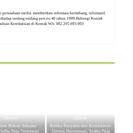
 perusahaan media. memberikan informasi berimbang, informatif,
terhadap undang-undang pers no 40 tahun 1999.Hubungi Kontak
gaduan Keredaksian di Kontak WA: 082.295.693.903
DAERAH
DAERAH
lam Bukan Sekadar
Ketika Penyakit dan Kemiskinan
Yudha Puja Turnawan
Datang Bersamaan, Yudha Puja