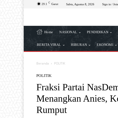
C
29.1
Garut
Sabtu, Agustus 8, 2026
Sign in / Joi
Home
NASIONAL
PENDIDIKAN
BERITA VIRAL
HIBURAN
EKONOMI
Beranda
POLITIK
POLITIK
Fraksi Partai NasD
Menangkan Anies, Ko
Rumput