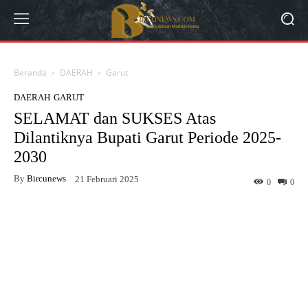
Beranda
DAERAH
Garut
DAERAH
GARUT
SELAMAT dan SUKSES Atas
Dilantiknya Bupati Garut Periode 2025-
2030
By
Bircunews
21 Februari 2025
0
0
Facebook
Twitter
WhatsApp