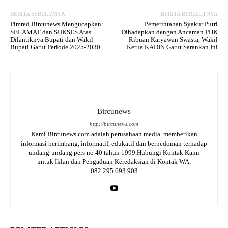
BERITA SEBELUMYA
BERITA BERIKUTNYA
Pimred Bircunews Mengucapkan:
Pemerintahan Syakur Putri
SELAMAT dan SUKSES Atas
Dihadapkan dengan Ancaman PHK
Dilantiknya Bupati dan Wakil
Ribuan Karyawan Swasta, Wakil
Bupati Garut Periode 2025-2030
Ketua KADIN Garut Sarankan Ini
Bircunews
http://bircunews.com
Kami Bircunews.com adalah perusahaan media. memberikan
informasi berimbang, informatif, edukatif dan berpedoman terhadap
undang-undang pers no 40 tahun 1999.Hubungi Kontak Kami
untuk Iklan dan Pengaduan Keredaksian di Kontak WA:
082.295.693.903