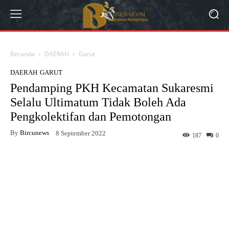
Beranda
DAERAH
Garut
DAERAH
GARUT
Pendamping PKH Kecamatan Sukaresmi
Selalu Ultimatum Tidak Boleh Ada
Pengkolektifan dan Pemotongan
By
Bircunews
8 September 2022
187
0
Facebook
Twitter
WhatsApp