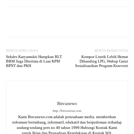
Facebook
Twitter
WhatsApp
BERITA SEBELUMYA
BERITA BERIKUTNYA
Sekdes Karyamukti Harapkan BLT
Kompor Listrik Lebih Hemat
BBM Juga Diterima di Luar KPM
Dibanding LPG, Wabup Garut
BPNT dan PKH
Sosialisasikan Program Konversi
Bircunews
http://bircunews.com
Kami Bircunews.com adalah perusahaan media. memberikan
informasi berimbang, informatif, edukatif dan berpedoman terhadap
undang-undang pers no 40 tahun 1999.Hubungi Kontak Kami
untuk Iklan dan Pengaduan Keredaksian di Kontak WA: