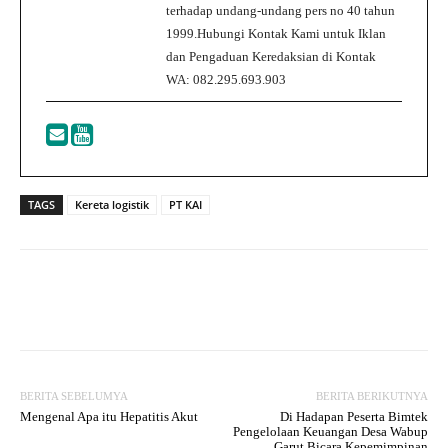
terhadap undang-undang pers no 40 tahun
1999.Hubungi Kontak Kami untuk Iklan
dan Pengaduan Keredaksian di Kontak
WA: 082.295.693.903
TAGS
Kereta logistik
PT KAI
Facebook
Twitter
WhatsApp
P
BERITA SEBELUMYA
BERITA BERIKUTNYA
Mengenal Apa itu Hepatitis Akut
Di Hadapan Peserta Bimtek
Pengelolaan Keuangan Desa Wabup
Garut Bicara Kepemimpinan