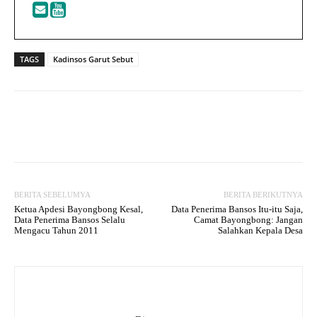
TAGS
Kadinsos Garut Sebut
Facebook
Twitter
WhatsApp
BERITA SEBELUMYA
BERITA BERIKUTNYA
Ketua Apdesi Bayongbong Kesal,
Data Penerima Bansos Itu-itu Saja,
Data Penerima Bansos Selalu
Camat Bayongbong: Jangan
Mengacu Tahun 2011
Salahkan Kepala Desa