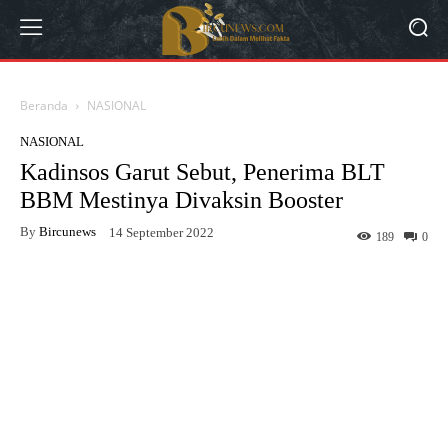
Beranda
NASIONAL
NASIONAL
Kadinsos Garut Sebut, Penerima BLT
BBM Mestinya Divaksin Booster
By
Bircunews
14 September 2022
189
0
Facebook
Twitter
WhatsApp