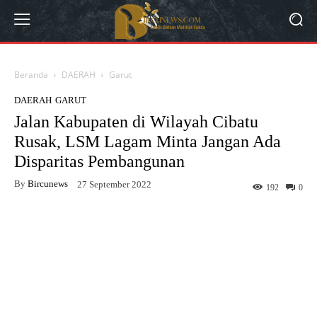
Beranda
DAERAH
Garut
DAERAH
GARUT
Jalan Kabupaten di Wilayah Cibatu
Rusak, LSM Lagam Minta Jangan Ada
Disparitas Pembangunan
By
Bircunews
27 September 2022
192
0
Facebook
Twitter
WhatsApp