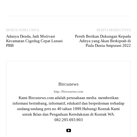
Facebook
Twitter
WhatsApp
BERITA SEBELUMYA
BERITA BERIKUTNYA
Adanya Denda, Jadi Motivasi
Persib Berikan Dukungan Kepada
Kecamatan Cigedug Cepat Lunasi
Aditya yang Akan Berkiprah di
PBB
Piala Dunia Amputasi 2022
Bircunews
http://bircunews.com
Kami Bircunews.com adalah perusahaan media. memberikan
informasi berimbang, informatif, edukatif dan berpedoman terhadap
undang-undang pers no 40 tahun 1999.Hubungi Kontak Kami
untuk Iklan dan Pengaduan Keredaksian di Kontak WA:
082.295.693.903