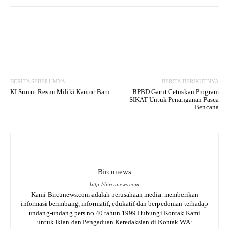
Facebook
Twitter
WhatsApp
P
BERITA SEBELUMYA
BERITA BERIKUTNYA
KI Sumut Resmi Miliki Kantor Baru
BPBD Garut Cetuskan Program
SIKAT Untuk Penanganan Pasca
Bencana
Bircunews
http://bircunews.com
Kami Bircunews.com adalah perusahaan media. memberikan
informasi berimbang, informatif, edukatif dan berpedoman terhadap
undang-undang pers no 40 tahun 1999.Hubungi Kontak Kami
untuk Iklan dan Pengaduan Keredaksian di Kontak WA: