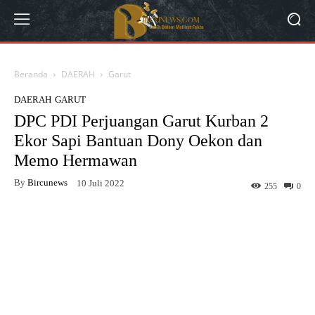
Beranda
DAERAH
Garut
DAERAH
GARUT
DPC PDI Perjuangan Garut Kurban 2
Ekor Sapi Bantuan Dony Oekon dan
Memo Hermawan
By
Bircunews
10 Juli 2022
255
0
Facebook
Twitter
WhatsApp