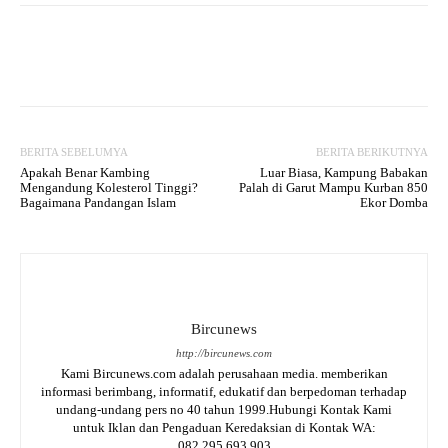
Facebook
Twitter
WhatsApp
BERITA SEBELUMYA
BERITA BERIKUTNYA
Apakah Benar Kambing
Luar Biasa, Kampung Babakan
Mengandung Kolesterol Tinggi?
Palah di Garut Mampu Kurban 850
Bagaimana Pandangan Islam
Ekor Domba
Bircunews
http://bircunews.com
Kami Bircunews.com adalah perusahaan media. memberikan
informasi berimbang, informatif, edukatif dan berpedoman terhadap
undang-undang pers no 40 tahun 1999.Hubungi Kontak Kami
untuk Iklan dan Pengaduan Keredaksian di Kontak WA:
082.295.693.903