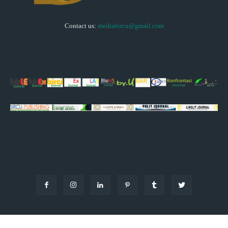
Contact us:
mediabircu@gmail.com
© Copyright - 2024 by Bircunews