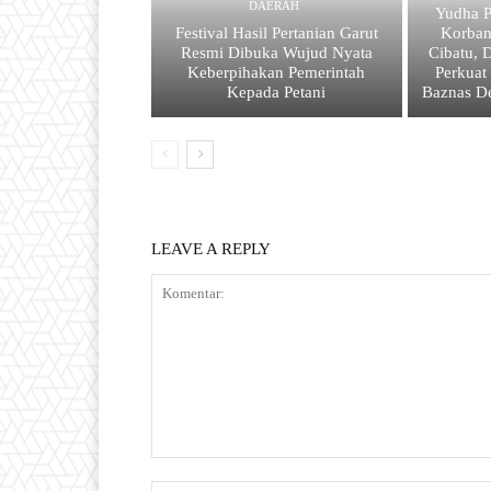
DAERAH
Yudha P
Festival Hasil Pertanian Garut
Korba
Resmi Dibuka Wujud Nyata
Cibatu, 
Keberpihakan Pemerintah
Perkuat
Kepada Petani
Baznas D
LEAVE A REPLY