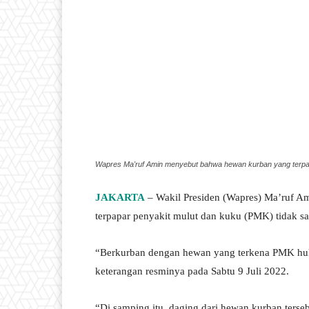
Wapres Ma'ruf Amin menyebut bahwa hewan kurban yang terpapa
JAKARTA
– Wakil Presiden (Wapres) Ma’ruf A
terpapar penyakit mulut dan kuku (PMK) tidak sa
“Berkurban dengan hewan yang terkena PMK huku
keterangan resminya pada Sabtu 9 Juli 2022.
“Di samping itu, daging dari hewan kurban terseb