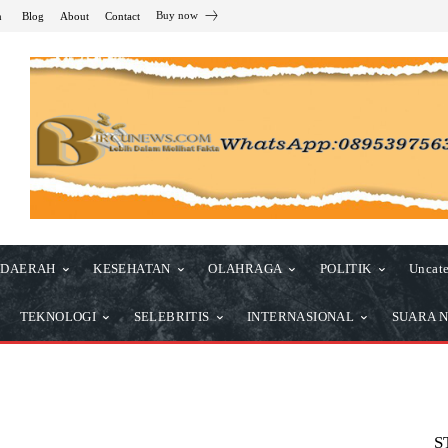
Buy now
n
Blog
About
Contact
DAERAH
KESEHATAN
OLAHRAGA
POLITIK
Uncate
TEKNOLOGI
SELEBRITIS
INTERNASIONAL
SUARA N
S