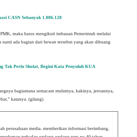
masi CASN Sebanyak 1.086.128
 PMK, maka harus mengikuti imbauan Pemerintah melalui
 nanti ada bagian dari hewan tersebut yang akan dibuang
ng Tak Perlu Sholat, Begini Kata Penyuluh KUA
angnya bagiamana semacam mulutnya, kakinya, jeroannya,
ar,” katanya. (gilang)
ah perusahaan media. memberikan informasi berimbang,
 berpedoman terhadap undang-undang pers no 40 tahun