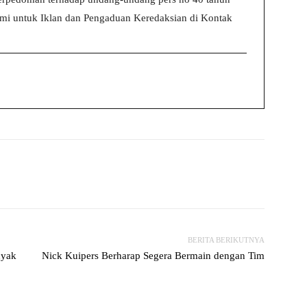
i untuk Iklan dan Pengaduan Keredaksian di Kontak
witter
WhatsApp
Print
Telegram
BERITA BERIKUTNYA
nyak
Nick Kuipers Berharap Segera Bermain dengan Tim