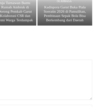
OLAHRAGA
uja Turnawan Bantu
n Rumah Ambruk di
Kadispora Garut Buka Piala
Dorong Pemkab Garut
Soeratin 2026 di Pamulihan,
 Kolaborasi CSR dan
Pembinaan Sepak Bola Bisa
emi Warga Terdampak
Berkembang dari Daerah