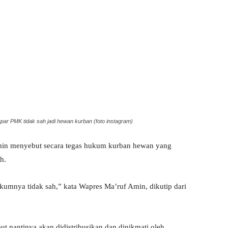
r PMK tidak sah jadi hewan kurban (foto instagram)
min menyebut secara tegas hukum kurban hewan yang
h.
mnya tidak sah,” kata Wapres Ma’ruf Amin, dikutip dari
ut nantinya akan didistribusikan dan dinikmati oleh