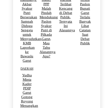
Akbar
PPP
Terlihat
Paslon
Syakur
Malah
Kencang
Bupati
Putri
Pindah
di Debat
Garut
Berserakan
Mendukung
Publik,
Terlalu
Sampah
Paslon
Ternyata
Banyak
Diduga
Syakur
Ini
Lihat
Sengaja
Putri di
Alasannya
Catatan
untuk
Pilkada
Saat
Menyudutkan,
Garut,
Debat
KMB
Mau
Publik
Laporkan
Tahu
ke
Alasannya
Bawaslu
Apa?
Garut
DAERAH
Yudha
Minta
Kader
PDIP
Garut
Gotong
Royong
Menangkan