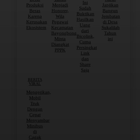
Ini
Produksi
Menjadi
Janjikan
Sudah
Beras
Honorer,
Bangun
Buktikan
Karena
Wila
Jembatan
Hasilkan
Kerusakan
Pegawai
di Desa
Uang
Ekosistem
Kecamatan
Sukalilah
dari
Bayongbong
Tahun
Bicolink,
Minta
ini
Cuma
Diangkat
Persingkat
PPPK
Link
dan
Share
Saja
BERITA
VIRAL
Mengerikan,
Mobil
Truk
Dengan
Cepat
Menyambar
Minibus
di
Cagak