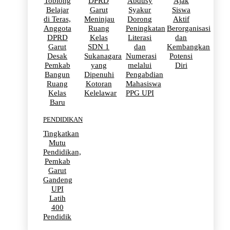
Toblong
DPRD
Abdusy
Ajak
Belajar
Garut
Syakur
Siswa
di Teras,
Meninjau
Dorong
Aktif
Anggota
Ruang
Peningkatan
Berorganisasi
DPRD
Kelas
Literasi
dan
Garut
SDN 1
dan
Kembangkan
Desak
Sukanagara
Numerasi
Potensi
Pemkab
yang
melalui
Diri
Bangun
Dipenuhi
Pengabdian
Ruang
Kotoran
Mahasiswa
Kelas
Kelelawar
PPG UPI
Baru
PENDIDIKAN
Tingkatkan
Mutu
Pendidikan,
Pemkab
Garut
Gandeng
UPI
Latih
400
Pendidik