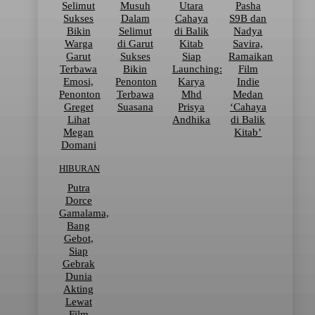
Selimut
Musuh
Utara
Pasha
Sukses
Dalam
Cahaya
S9B dan
Bikin
Selimut
di Balik
Nadya
Warga
di Garut
Kitab
Savira,
Garut
Sukses
Siap
Ramaikan
Terbawa
Bikin
Launching:
Film
Emosi,
Penonton
Karya
Indie
Penonton
Terbawa
Mhd
Medan
Greget
Suasana
Prisya
‘Cahaya
Lihat
Andhika
di Balik
Megan
Kitab’
Domani
HIBURAN
Putra
Dorce
Gamalama,
Bang
Gebot,
Siap
Gebrak
Dunia
Akting
Lewat
Film