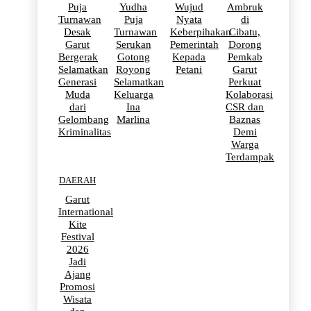
Puja
Yudha
Wujud
Ambruk
Turnawan
Puja
Nyata
di
Desak
Turnawan
Keberpihakan
Cibatu,
Garut
Serukan
Pemerintah
Dorong
Bergerak
Gotong
Kepada
Pemkab
Selamatkan
Royong
Petani
Garut
Generasi
Selamatkan
Perkuat
Muda
Keluarga
Kolaborasi
dari
Ina
CSR dan
Gelombang
Marlina
Baznas
Kriminalitas
Demi
Warga
Terdampak
DAERAH
Garut
International
Kite
Festival
2026
Jadi
Ajang
Promosi
Wisata