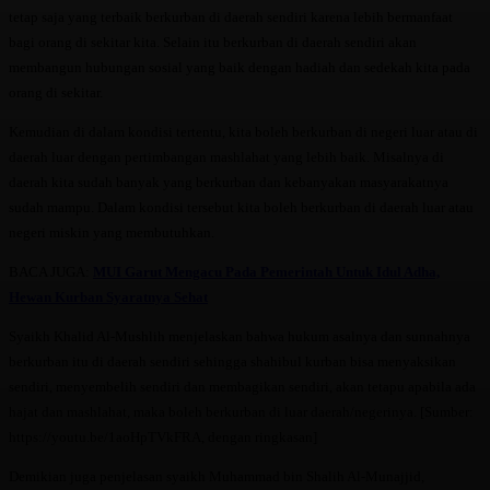
tetap saja yang terbaik berkurban di daerah sendiri karena lebih bermanfaat
bagi orang di sekitar kita. Selain itu berkurban di daerah sendiri akan
membangun hubungan sosial yang baik dengan hadiah dan sedekah kita pada
orang di sekitar.
Kemudian di dalam kondisi tertentu, kita boleh berkurban di negeri luar atau di
daerah luar dengan pertimbangan mashlahat yang lebih baik. Misalnya di
daerah kita sudah banyak yang berkurban dan kebanyakan masyarakatnya
sudah mampu. Dalam kondisi tersebut kita boleh berkurban di daerah luar atau
negeri miskin yang membutuhkan.
BACA JUGA:
MUI Garut Mengacu Pada Pemerintah Untuk Idul Adha,
Hewan Kurban Syaratnya Sehat
Syaikh Khalid Al-Mushlih menjelaskan bahwa hukum asalnya dan sunnahnya
berkurban itu di daerah sendiri sehingga shahibul kurban bisa menyaksikan
sendiri, menyembelih sendiri dan membagikan sendiri, akan tetapu apabila ada
hajat dan mashlahat, maka boleh berkurban di luar daerah/negerinya. [Sumber:
https://youtu.be/1aoHpTVkFRA, dengan ringkasan]
Demikian juga penjelasan syaikh Muhammad bin Shalih Al-Munajjid,