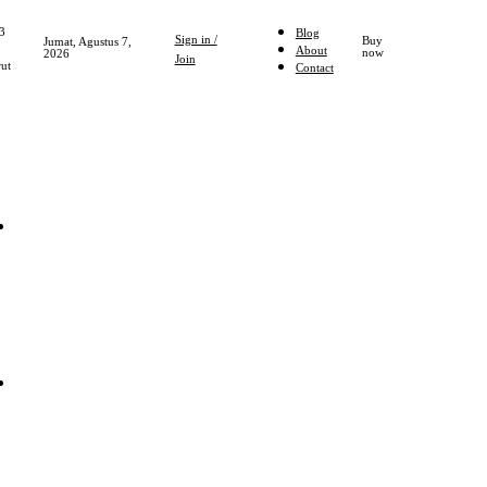
3
Blog
Sign in /
Buy
Jumat, Agustus 7,
About
now
2026
Join
ut
Contact
Home
NASIONAL