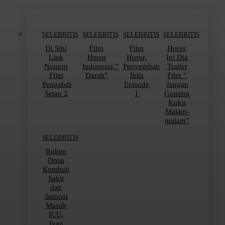
SELEBRITIS
SELEBRITIS
SELEBRITIS
SELEBRITIS
Di Sini
Film
Film
Horor,
Link
Horor
Horor,
Ini Dia
Nonton
Indonesia,”
Penyembah
Trailer
Film
Darah”
Iblis
Film “
Pengabdi
Episode
Jangan
Setan 2
1
Gunting
Kuku
Malam-
malam”
SELEBRITIS
Ruben
Onsu
Kembali
Sakit
dan
Sempat
Masuk
ICU,
Ivan