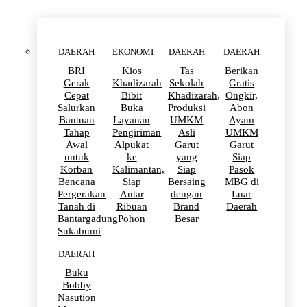
DAERAH
EKONOMI
DAERAH
DAERAH
BRI
Kios
Tas
Berikan
Gerak
Khadizarah
Sekolah
Gratis
Cepat
Bibit
Khadizarah,
Ongkir,
Salurkan
Buka
Produksi
Abon
Bantuan
Layanan
UMKM
Ayam
Tahap
Pengiriman
Asli
UMKM
Awal
Alpukat
Garut
Garut
untuk
ke
yang
Siap
Korban
Kalimantan,
Siap
Pasok
Bencana
Siap
Bersaing
MBG di
Pergerakan
Antar
dengan
Luar
Tanah di
Ribuan
Brand
Daerah
Bantargadung
Pohon
Besar
Sukabumi
DAERAH
Buku
Bobby
Nasution