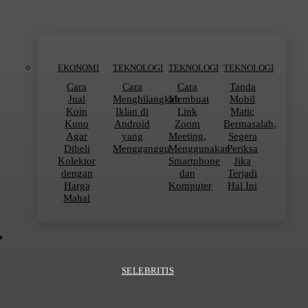
EKONOMI
TEKNOLOGI
TEKNOLOGI
TEKNOLOGI
Cara
Cara
Cara
Tanda
Jual
Menghilangkan
Membuat
Mobil
Koin
Iklan di
Link
Matic
Kuno
Android
Zoom
Bermasalah,
Agar
yang
Meeting,
Segera
Dibeli
Mengganggu
Menggunakan
Periksa
Kolektor
Smartphone
Jika
dengan
dan
Terjadi
Harga
Komputer
Hal Ini
Mahal
SELEBRITIS