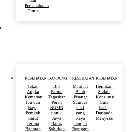
dan
Persahabatan
Dunia
KESEHATAN
KESEHATAN
BANDUNG
KESEHATAN
KESEHATAN
Tekan
Bio
Manfaat
Hentikan
Angka
Farma
Buah
Sudah
Kematian
Tegaskan
Pisang:
Konsumsi
Ibu dan
Peran
Sumber
Gula
Bayi,
BUMN
Gizi
Pasir,
Pemkab
untuk
yang
Daripada
Garut
Jawa
Kaya
Menyesal
Terima
Barat,
dengan
Bantuan
Salurkan
Beragam