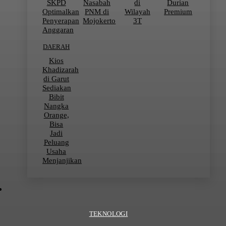
SKPD
Nasabah
di
Durian
Optimalkan
PNM di
Wilayah
Premium
Penyerapan
Mojokerto
3T
Anggaran
DAERAH
Kios
Khadizarah
di Garut
Sediakan
Bibit
Nangka
Orange,
Bisa
Jadi
Peluang
Usaha
Menjanjikan
TEKNOLOGI