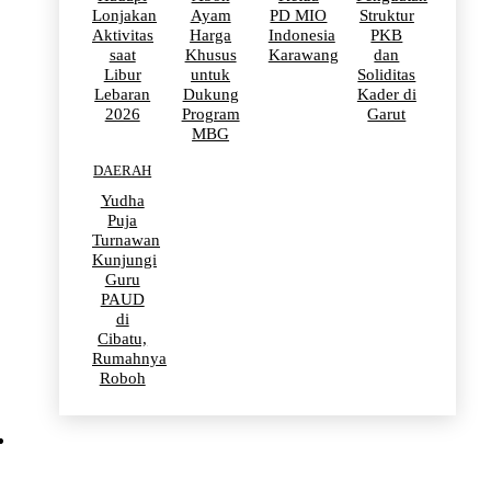
Lonjakan
Ayam
PD MIO
Struktur
Aktivitas
Harga
Indonesia
PKB
saat
Khusus
Karawang
dan
Libur
untuk
Soliditas
Lebaran
Dukung
Kader di
2026
Program
Garut
MBG
DAERAH
Yudha
Puja
Turnawan
Kunjungi
Guru
PAUD
di
Cibatu,
Rumahnya
Roboh