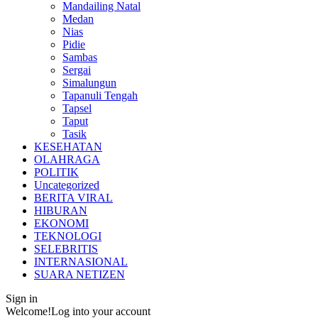
Mandailing Natal
Medan
Nias
Pidie
Sambas
Sergai
Simalungun
Tapanuli Tengah
Tapsel
Taput
Tasik
KESEHATAN
OLAHRAGA
POLITIK
Uncategorized
BERITA VIRAL
HIBURAN
EKONOMI
TEKNOLOGI
SELEBRITIS
INTERNASIONAL
SUARA NETIZEN
Sign in
Welcome!
Log into your account