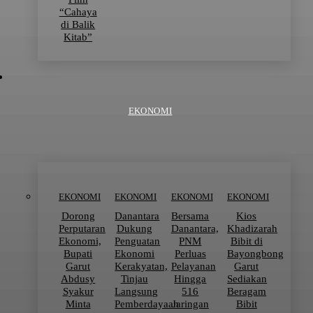
“Cahaya
di Balik
Kitab”
EKONOMI
EKONOMI
EKONOMI
EKONOMI
EKONOMI
Dorong
Danantara
Bersama
Kios
Perputaran
Dukung
Danantara,
Khadizarah
Ekonomi,
Penguatan
PNM
Bibit di
Bupati
Ekonomi
Perluas
Bayongbong
Garut
Kerakyatan,
Pelayanan
Garut
Abdusy
Tinjau
Hingga
Sediakan
Syakur
Langsung
516
Beragam
Minta
Pemberdayaan
Jaringan
Bibit