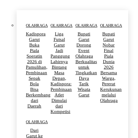
OLAHRAGA
OLAHRAGA
OLAHRAGA
OLAHRAGA
Kadispora
Liga
Bupati
Bupati
Garut
Futsal
Garut
Garut
Buka
Garut
Dorong
Nobar
Piala
Jadi
Event
Final
Soeratin
Panggung
Olahraga
Piala
2026 di
Lahirnya
Berkualitas
Dunia
Pamulihan,
Bintang
untuk
2026
Pembinaan
Masa
Tingkatkan
Bersama
Sepak
Depan,
Daya
Warga,
Bola
Kadispora:
Tarik
Pererat
Bisa
Pembinaan
Wisata
Kerukunan
Berkembang
Atlet
Garut
melalui
dari
Dimulai
Olahraga
Daerah
dari
Kompetisi
OLAHRAGA
Dari
Garut ke