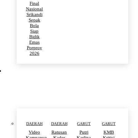
Final
Nasional
Srikandi
Sepak
Bola
Siap
Bidik
Emas
Porprov
2026
POLITIK
DAERAH
DAERAH
GARUT
GARUT
Video
Ratusan
Putri
KMB
Kampanye
Kader
Karlina
Kritisi