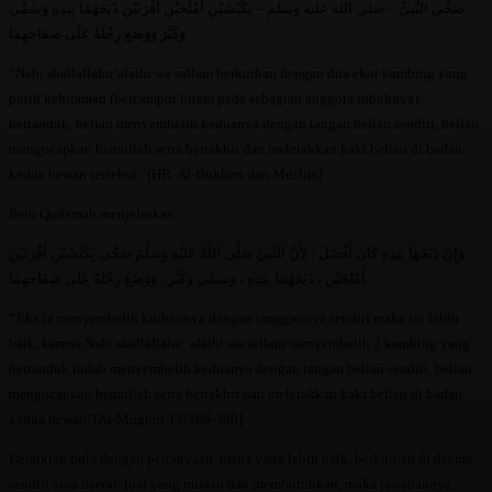
ﺿَﺤَّﻰ ﺍﻟﻨَّﺒِﻰُّ – ﺻﻠﻰ ﺍﻟﻠﻪ ﻋﻠﻴﻪ ﻭﺳﻠﻢ – ﺑِﻜَﺒْﺸَﻴْﻦِ ﺃَﻣْﻠَﺤَﻴْﻦِ ﺃَﻗْﺮَﻧَﻴْﻦِ ﺫَﺑَﺤَﻬُﻤَﺎ ﺑِﻴَﺪِﻩِ ﻭَﺳَﻤَّﻰ
ﻭَﻛَﺒَّﺮَ ﻭَﻭَﺿَﻊَ ﺭِﺟْﻠَﻪُ ﻋَﻠَﻰ ﺻِﻔَﺎﺣِﻬِﻤَﺎ
“Nabi shallallahu’alaihi wa sallam berkurban dengan dua ekor kambing yang
putih kehitaman (bercampur hitam pada sebagian anggota tubuhnya),
bertanduk, beliau menyembelih keduanya dengan tangan beliau sendiri, beliau
mengucapkan bismillah serta bertakbir dan meletakkan kaki beliau di badan
kedua hewan tersebut.”[HR. Al-Bukhari dan Muslim]
Ibnu Qudamah menjelaskan,
ﻭَﺇِﻥْ ﺫَﺑَﺤَﻬَﺎ ﺑِﻴَﺪِﻩِ ﻛَﺎﻥَ ﺃَﻓْﻀَﻞَ ؛ ﻟِﺄَﻥَّ ﺍﻟﻨَّﺒِﻲَّ ﺻَﻠَّﻰ ﺍﻟﻠَّﻪُ ﻋَﻠَﻴْﻪِ ﻭَﺳَﻠَّﻢَ ﺿَﺤَّﻰ ﺑِﻜَﺒْﺸَﻴْﻦِ ﺃَﻗْﺮَﻧَﻴْﻦِ
ﺃَﻣْﻠَﺤَﻴْﻦِ ، ﺫَﺑَﺤَﻬُﻤَﺎ ﺑِﻴَﺪِﻩِ ، ﻭَﺳَﻤَّﻰ ﻭَﻛَﺒَّﺮَ ، ﻭَﻭَﺿَﻊَ ﺭِﺟْﻠَﻪُ ﻋَﻠَﻰ ﺻِﻔَﺎﺣِﻬِﻤَﺎ
“Jika ia menyembelih kurbannya dengan tanggannya sendiri maka ini lebih
baik, karena Nabi shallallahu ‘alaihi wa sallam menyembelih 2 kambing yang
bertanduk indab menyembelih keduanya dengan tangan beliau sendiri, beliau
mengucapkan bismillah serta bertakbir dan meletakkan kaki beliau di badan
kedua hewan”[Al-Mughni 13/389-390]
Demikian pula dengan pertanyaan, mana yang lebih baik, berkurban di daerah
sendiri atau daerah luar yang miskin dan membutuhkan, maka jawabannya