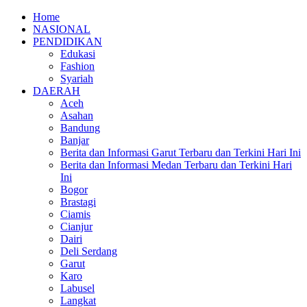
Home
NASIONAL
PENDIDIKAN
Edukasi
Fashion
Syariah
DAERAH
Aceh
Asahan
Bandung
Banjar
Berita dan Informasi Garut Terbaru dan Terkini Hari Ini
Berita dan Informasi Medan Terbaru dan Terkini Hari
Ini
Bogor
Brastagi
Ciamis
Cianjur
Dairi
Deli Serdang
Garut
Karo
Labusel
Langkat