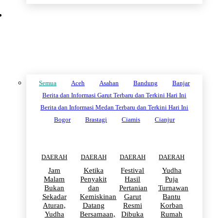
DAERAH
Semua
Aceh
Asahan
Bandung
Banjar
Berita dan Informasi Garut Terbaru dan Terkini Hari Ini
Berita dan Informasi Medan Terbaru dan Terkini Hari Ini
Bogor
Brastagi
Ciamis
Cianjur
DAERAH
DAERAH
DAERAH
DAERAH
Jam
Ketika
Festival
Yudha
Malam
Penyakit
Hasil
Puja
Bukan
dan
Pertanian
Turnawan
Sekadar
Kemiskinan
Garut
Bantu
Aturan,
Datang
Resmi
Korban
Yudha
Bersamaan,
Dibuka
Rumah