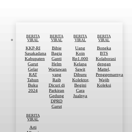
BERITA VIRAL
BERITA
BERITA
BERITA
BERITA
VIRAL
VIRAL
VIRAL
VIRAL
KKP-RI
Bibie
Uang
Boneka
Sasakadana
Bagja
Koin
BTS
Kabupaten
Ganti
Rp1.000
Kolaborasi
Garut
Helm
Kelapa
dengan
Gelar
Wartawan
Sawit
Mattel,
RAT
yang
Diburu
Penggemarnya
Tahun
Raib
Kolektor,
Wajib
Buku
Dicuri di
Begini
Koleksi
2024
Parkiran
Cara
Gedung
Jualnya
DPRD
Garut
BERITA
VIRAL
Arti