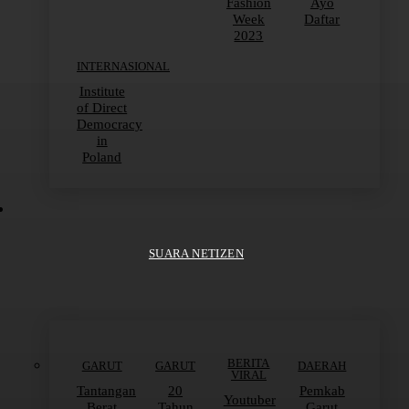
Fashion
Ayo
Week
Daftar
2023
INTERNASIONAL
Institute
of Direct
Democracy
in
Poland
SUARA NETIZEN
BERITA
GARUT
GARUT
DAERAH
VIRAL
Tantangan
20
Pemkab
Youtuber
Berat
Tahun
Garut