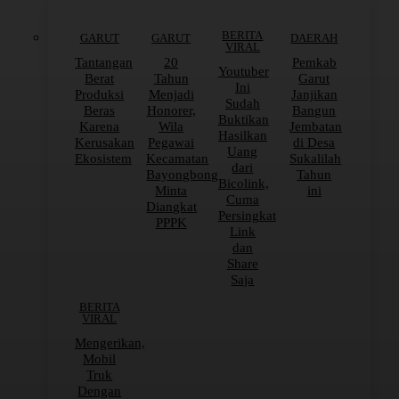
BERITA
GARUT
GARUT
DAERAH
VIRAL
Tantangan
20
Pemkab
Youtuber
Berat
Tahun
Garut
Ini
Produksi
Menjadi
Janjikan
Sudah
Beras
Honorer,
Bangun
Buktikan
Karena
Wila
Jembatan
Hasilkan
Kerusakan
Pegawai
di Desa
Uang
Ekosistem
Kecamatan
Sukalilah
dari
Bayongbong
Tahun
Bicolink,
Minta
ini
Cuma
Diangkat
Persingkat
PPPK
Link
dan
Share
Saja
BERITA
VIRAL
Mengerikan,
Mobil
Truk
Dengan