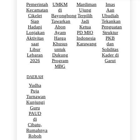
Pemerintah
UMKM
Mardiman
Imas
Kecamatan
di
Ujung
Aan
Cikelet
Bayongbong
Terpilih
Ubudiah
Siap
Tawarkan
Jadi
Tekankan
Hadapi
Abon
Ketua
Penguatan
Lonjakan
Ayam
PD MIO
Struktur
Aktivitas
Harga
Indonesia
PKB
saat
Khusus
Karawang
dan
Libur
untuk
Soliditas
Lebaran
Dukung
Kader di
2026
Program
Garut
MBG
DAERAH
Yudha
Puja
Turnawan
Kunjungi
Guru
PAUD
di
Cibatu,
Rumahnya
Roboh