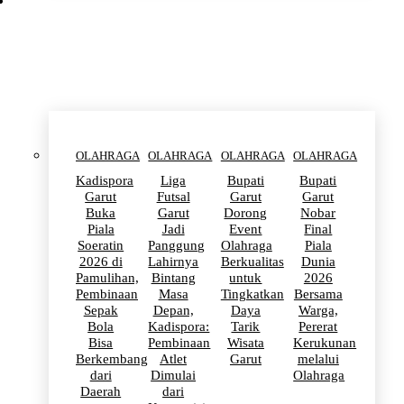
OLAHRAGA
OLAHRAGA
OLAHRAGA
OLAHRAGA
OLAHRAGA
Kadispora
Liga
Bupati
Bupati
Garut
Futsal
Garut
Garut
Buka
Garut
Dorong
Nobar
Piala
Jadi
Event
Final
Soeratin
Panggung
Olahraga
Piala
2026 di
Lahirnya
Berkualitas
Dunia
Pamulihan,
Bintang
untuk
2026
Pembinaan
Masa
Tingkatkan
Bersama
Sepak
Depan,
Daya
Warga,
Bola
Kadispora:
Tarik
Pererat
Bisa
Pembinaan
Wisata
Kerukunan
Berkembang
Atlet
Garut
melalui
dari
Dimulai
Olahraga
Daerah
dari