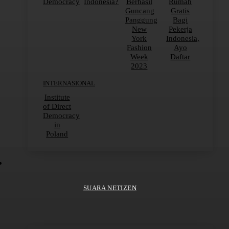
Democracy
Indonesia?
Berhasil
Rumah
Guncang
Gratis
Panggung
Bagi
New
Pekerja
York
Indonesia,
Fashion
Ayo
Week
Daftar
2023
INTERNASIONAL
Institute
of Direct
Democracy
in
Poland
SUARA NETIZEN