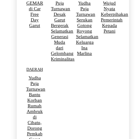
GEMAR
Puja
Yudha
Wujud
di Car
Turnawan
Puja
Nyata
Free
Desak
Turnawan
Keberpihakan
Day
Garut
Serukan
Pemerintah
Garut
Bergerak
Gotong
Kepada
Selamatkan
Royong
Petani
Generasi
Selamatkan
Muda
Keluarga
dari
Ina
Gelombang
Marlina
Kriminalitas
DAERAH
Yudha
Puja
Turnawan
Bantu
Korban
Rumah
Ambruk
di
Cibatu,
Dorong
Pemkab