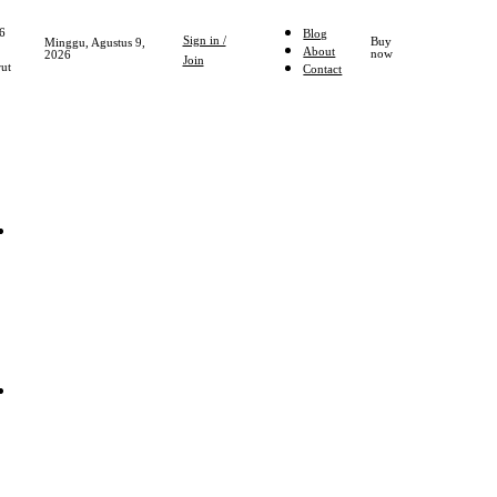
6
Blog
Sign in /
Buy
Minggu, Agustus 9,
About
now
2026
Join
ut
Contact
Home
NASIONAL