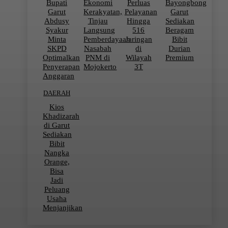
Bupati
Ekonomi
Perluas
Bayongbong
Garut
Kerakyatan,
Pelayanan
Garut
Abdusy
Tinjau
Hingga
Sediakan
Syakur
Langsung
516
Beragam
Minta
Pemberdayaan
Jaringan
Bibit
SKPD
Nasabah
di
Durian
Optimalkan
PNM di
Wilayah
Premium
Penyerapan
Mojokerto
3T
Anggaran
DAERAH
Kios
Khadizarah
di Garut
Sediakan
Bibit
Nangka
Orange,
Bisa
Jadi
Peluang
Usaha
Menjanjikan