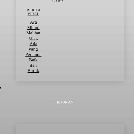
Garut
BERITA
VIRAL
Arti
Mimpi
Melihat
Ular,
Ada
yang
Pertanda
Baik
dan
Buruk
HIBURAN