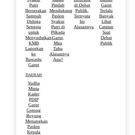
Putri
Pindah
di Debat
Garut
Berserakan
Mendukung
Publik,
Terlalu
Sampah
Paslon
Ternyata
Banyak
Diduga
Syakur
Ini
Lihat
Sengaja
Putri di
Alasannya
Catatan
untuk
Pilkada
Saat
Menyudutkan,
Garut,
Debat
KMB
Mau
Publik
Laporkan
Tahu
ke
Alasannya
Bawaslu
Apa?
Garut
DAERAH
Yudha
Minta
Kader
PDIP
Garut
Gotong
Royong
Menangkan
Paslon
Kepala