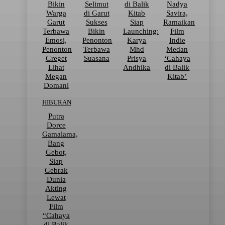
Bikin
Selimut
di Balik
Nadya
Warga
di Garut
Kitab
Savira,
Garut
Sukses
Siap
Ramaikan
Terbawa
Bikin
Launching:
Film
Emosi,
Penonton
Karya
Indie
Penonton
Terbawa
Mhd
Medan
Greget
Suasana
Prisya
‘Cahaya
Lihat
Andhika
di Balik
Megan
Kitab’
Domani
HIBURAN
Putra
Dorce
Gamalama,
Bang
Gebot,
Siap
Gebrak
Dunia
Akting
Lewat
Film
“Cahaya
di Balik