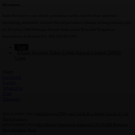
Bircunews
Kami Bircunews.com adalah perusahaan media. memberikan informasi
berimbang, informatif, edukatif dan berpedoman terhadap undang-undang pers
no 40 tahun 1999.Hubungi Kontak Kami untuk Iklan dan Pengaduan
Keredaksian di Kontak WA: 082.295.693.903
Tags
Ribuan Honorer Nakes Unjuk Rasa di Gedung DPRD
Garut
Share
Facebook
Twitter
WhatsApp
Print
Telegram
Ada Kalangan PNS yang Tidak Bisa Dapat Gaji ke-13, Ini
BERITA SEBELUMYA
Dia Kriterianya
Aksi Maling Tertangkap Kamera CCTV di RM Rimbang
BERITA BERIKUTNYA
Raya Bandung Barat