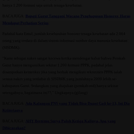
hanya 1.200 formasi saja untuk tenaga kesehatan.
BACA JUGA:
Bupati Garut Tanggapi Wacana Penghapusan Honorer, Harus
Mendapat Perhatian Serius
Padahal kata Emul, jumlah keseluruhan honorer tenaga kesehatan ada 2.064
orang yang terdata di dalam sistem informasi sumber daya manusia kesehatan
(SISDMK).
“Kami sebagai nakes sangat kecewa ketika mendengar kabar bahwa Pemkab
Garut hanya mengusulkan sekitar 1.200 formasi PPPK, padahal jelas
disampaikan kemenkes jika yang berhak mengikuti rekrutmen PPPK ialah
semua nakes yang terdaftar di SISDMK yang jumlahnya 2000 lebih se-
kabupaten Garut. Sedangkan yang diajukan (pemkab-red) hanya sekitar
setengahnya, bagaimana ini??,” Ungkapnya.(gilang)
BACA JUGA:
Ada Kalangan PNS yang Tidak Bisa Dapat Gaji ke-13, Ini Dia
Kriterianya
BACA JUGA:
AHY Bertemu Surya Paloh Ketiga Kalinya, Apa yang
Dibicarakan?