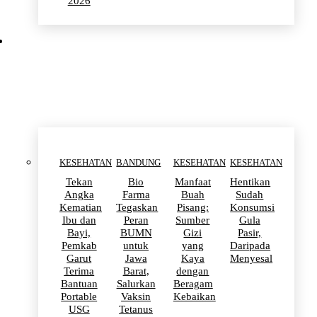
2026
KESEHATAN
KESEHATAN
BANDUNG
KESEHATAN
KESEHATAN
Tekan
Bio
Manfaat
Hentikan
Angka
Farma
Buah
Sudah
Kematian
Tegaskan
Pisang:
Konsumsi
Ibu dan
Peran
Sumber
Gula
Bayi,
BUMN
Gizi
Pasir,
Pemkab
untuk
yang
Daripada
Garut
Jawa
Kaya
Menyesal
Terima
Barat,
dengan
Bantuan
Salurkan
Beragam
Portable
Vaksin
Kebaikan
USG
Tetanus