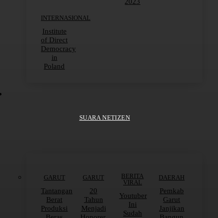
2023
INTERNASIONAL
Institute
of Direct
Democracy
in
Poland
SUARA NETIZEN
BERITA
GARUT
GARUT
DAERAH
VIRAL
Tantangan
20
Pemkab
Youtuber
Berat
Tahun
Garut
Ini
Produksi
Menjadi
Janjikan
Sudah
Beras
Honorer,
Bangun