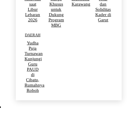
saat
Khusus
Karawang
dan
Libur
untuk
Soliditas
Lebaran
Dukung
Kader di
2026
Program
Garut
MBG
DAERAH
Yudha
Puja
Turnawan
Kunjungi
Guru
PAUD
di
Cibatu,
Rumahnya
Roboh
BERITA VIRAL