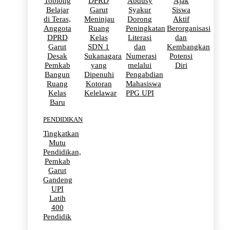
Toblong
DPRD
Abdusy
Ajak
Belajar
Garut
Syakur
Siswa
di Teras,
Meninjau
Dorong
Aktif
Anggota
Ruang
Peningkatan
Berorganisasi
DPRD
Kelas
Literasi
dan
Garut
SDN 1
dan
Kembangkan
Desak
Sukanagara
Numerasi
Potensi
Pemkab
yang
melalui
Diri
Bangun
Dipenuhi
Pengabdian
Ruang
Kotoran
Mahasiswa
Kelas
Kelelawar
PPG UPI
Baru
PENDIDIKAN
Tingkatkan
Mutu
Pendidikan,
Pemkab
Garut
Gandeng
UPI
Latih
400
Pendidik