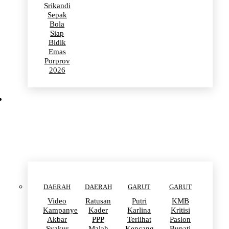
Srikandi
Sepak
Bola
Siap
Bidik
Emas
Porprov
2026
POLITIK
DAERAH
DAERAH
GARUT
GARUT
Video
Ratusan
Putri
KMB
Kampanye
Kader
Karlina
Kritisi
Akbar
PPP
Terlihat
Paslon
Syakur
Malah
Kencang
Bupati