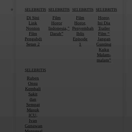
SELEBRITIS
SELEBRITIS
SELEBRITIS
SELEBRITIS
Di Sini
Film
Film
Horor,
Link
Horor
Horor,
Ini Dia
Nonton
Indonesia,”
Penyembah
Trailer
Film
Darah”
Iblis
Film “
Pengabdi
Episode
Jangan
Setan 2
1
Gunting
Kuku
Malam-
malam”
SELEBRITIS
Ruben
Onsu
Kembali
Sakit
dan
Sempat
Masuk
ICU,
Ivan
Gunawan
Menyesal