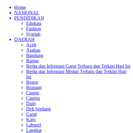
Home
NASIONAL
PENDIDIKAN
Edukasi
Fashion
Syariah
DAERAH
Aceh
Asahan
Bandung
Banjar
Berita dan Informasi Garut Terbaru dan Terkini Hari Ini
Berita dan Informasi Medan Terbaru dan Terkini Hari
Ini
Bogor
Brastagi
Ciamis
Cianjur
Dairi
Deli Serdang
Garut
Karo
Labusel
Langkat