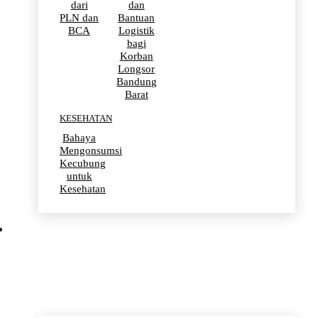
dari
dan
PLN dan
Bantuan
BCA
Logistik
bagi
Korban
Longsor
Bandung
Barat
KESEHATAN
Bahaya
Mengonsumsi
Kecubung
untuk
Kesehatan
OLAHRAGA