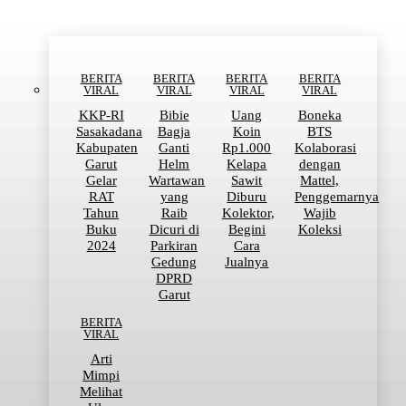
BERITA
BERITA
BERITA
BERITA
VIRAL
VIRAL
VIRAL
VIRAL
KKP-RI
Bibie
Uang
Boneka
Sasakadana
Bagja
Koin
BTS
Kabupaten
Ganti
Rp1.000
Kolaborasi
Garut
Helm
Kelapa
dengan
Gelar
Wartawan
Sawit
Mattel,
RAT
yang
Diburu
Penggemarnya
Tahun
Raib
Kolektor,
Wajib
Buku
Dicuri di
Begini
Koleksi
2024
Parkiran
Cara
Gedung
Jualnya
DPRD
Garut
BERITA
VIRAL
Arti
Mimpi
Melihat