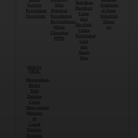
Buktikan
Karena
Wila
Jembatan
Hasilkan
Kerusakan
Pegawai
di Desa
Uang
Ekosistem
Kecamatan
Sukalilah
dari
Bayongbong
Tahun
Bicolink,
Minta
ini
Cuma
Diangkat
Persingkat
PPPK
Link
dan
Share
Saja
BERITA
VIRAL
Mengerikan,
Mobil
Truk
Dengan
Cepat
Menyambar
Minibus
di
Cagak
Nagreg,
Polantas