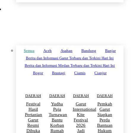
DAERAH
Semua
Aceh
Asahan
Bandung
Banjar
Berita dan Informasi Garut Terbaru dan Terkini Hari Ini
Berita dan Informasi Medan Terbaru dan Terkini Hari Ini
Bogor
Brastagi
Ciamis
Cianjur
DAERAH
DAERAH
DAERAH
DAERAH
Festival
Yudha
Garut
Pemkab
Hasil
Puja
International
Garut
Pertanian
Turnawan
Kite
Siapkan
Garut
Bantu
Festival
Perda
Resmi
Korban
2026
Bantuan
Dibuka
Rumah
Jadi
Hukum