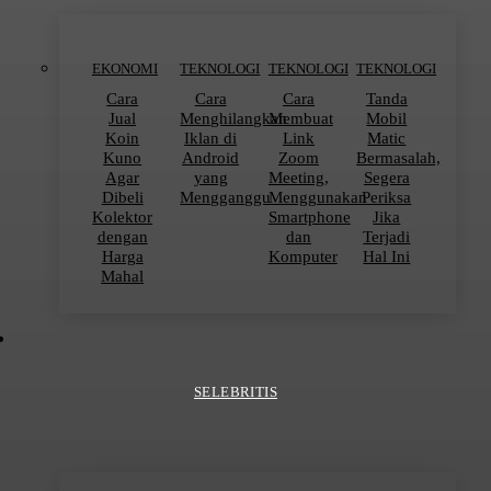
EKONOMI
TEKNOLOGI
TEKNOLOGI
TEKNOLOGI
Cara
Cara
Cara
Tanda
Jual
Menghilangkan
Membuat
Mobil
Koin
Iklan di
Link
Matic
Kuno
Android
Zoom
Bermasalah,
Agar
yang
Meeting,
Segera
Dibeli
Mengganggu
Menggunakan
Periksa
Kolektor
Smartphone
Jika
dengan
dan
Terjadi
Harga
Komputer
Hal Ini
Mahal
SELEBRITIS