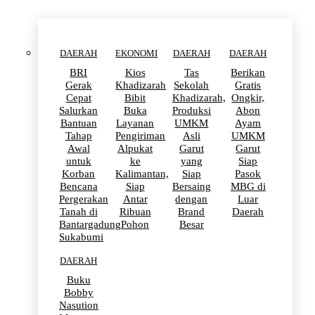
DAERAH
EKONOMI
DAERAH
DAERAH
BRI
Kios
Tas
Berikan
Gerak
Khadizarah
Sekolah
Gratis
Cepat
Bibit
Khadizarah,
Ongkir,
Salurkan
Buka
Produksi
Abon
Bantuan
Layanan
UMKM
Ayam
Tahap
Pengiriman
Asli
UMKM
Awal
Alpukat
Garut
Garut
untuk
ke
yang
Siap
Korban
Kalimantan,
Siap
Pasok
Bencana
Siap
Bersaing
MBG di
Pergerakan
Antar
dengan
Luar
Tanah di
Ribuan
Brand
Daerah
Bantargadung
Pohon
Besar
Sukabumi
DAERAH
Buku
Bobby
Nasution