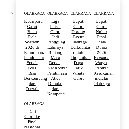
OLAHRAGA
OLAHRAGA
OLAHRAGA
OLAHRAGA
Kadispora
Liga
Bupati
Bupati
Garut
Futsal
Garut
Garut
Buka
Garut
Dorong
Nobar
Piala
Jadi
Event
Final
Soeratin
Panggung
Olahraga
Piala
2026 di
Lahirnya
Berkualitas
Dunia
Pamulihan,
Bintang
untuk
2026
Pembinaan
Masa
Tingkatkan
Bersama
Sepak
Depan,
Daya
Warga,
Bola
Kadispora:
Tarik
Pererat
Bisa
Pembinaan
Wisata
Kerukunan
Berkembang
Atlet
Garut
melalui
dari
Dimulai
Olahraga
Daerah
dari
Kompetisi
OLAHRAGA
Dari
Garut ke
Final
Nasional