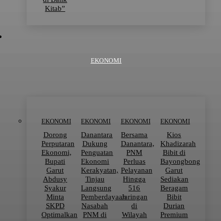
Kitab”
EKONOMI
EKONOMI
EKONOMI
EKONOMI
EKONOMI
Dorong
Danantara
Bersama
Kios
Perputaran
Dukung
Danantara,
Khadizarah
Ekonomi,
Penguatan
PNM
Bibit di
Bupati
Ekonomi
Perluas
Bayongbong
Garut
Kerakyatan,
Pelayanan
Garut
Abdusy
Tinjau
Hingga
Sediakan
Syakur
Langsung
516
Beragam
Minta
Pemberdayaan
Jaringan
Bibit
SKPD
Nasabah
di
Durian
Optimalkan
PNM di
Wilayah
Premium