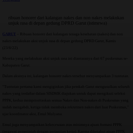
ribuan honorer dari kalangan nakes dan non nakes melakukan
unjuk rasa di depan gedung DPRD Garut (istimewa)
GARUT
– Ribuan honorer dari kalangan tenaga kesehatan (nakes) dan non
nakes melakukan aksi unjuk rasa di depan gedung DPRD Garut, Kamis
(23/6/22).
Mereka yang melakukan aksi unjuk rasa ini diantaranya dari 67 puskesmas se-
Kabupaten Garut.
Dalam aksinya ini, kalangan honorer nakes tersebut menyampaikan 3 tuntutan.
“Tuntutan pertama kami mengiginkan jika pemkab Garut mengusulkan seluruh
nakes yang terdaftar dalam SISDMK diajukan untuk dapat mengikuti seleksi
PPPK, kedua memprioritaskan semua Nakes dan Non-nakes di Puskesmas yang
sudah mengabdi, ketiga tidak membuka rekrutmen nakes dari luar Puskesmas,”
ujar koordinator aksi, Emul Mulyana.
Emul juga menyampaikan kekecewaan atas minimnya ajuan formasi PPPK
(pegawai pemerintah dengan perjanjian kerja). Karena diketahui ajuan PPPK