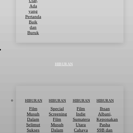
Ular,
Ada
yang
Pertanda
Baik
dan
Buruk
HIBURAN
HIBURAN
HIBURAN
HIBURAN
HIBURAN
Film
Special
Film
Ihsan
Musuh
Screening
Indie
Albani,
Dalam
Film
Sumatera
Keponakan
Selimut
Musuh
Utara
Pasha
Sukses
Dalam
Cahaya
S9B dan