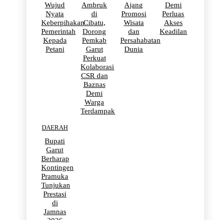
Wujud
Ambruk
Ajang
Demi
Nyata
di
Promosi
Perluas
Keberpihakan
Cibatu,
Wisata
Akses
Pemerintah
Dorong
dan
Keadilan
Kepada
Pemkab
Persahabatan
Petani
Garut
Dunia
Perkuat
Kolaborasi
CSR dan
Baznas
Demi
Warga
Terdampak
DAERAH
Bupati
Garut
Berharap
Kontingen
Pramuka
Tunjukan
Prestasi
di
Jamnas