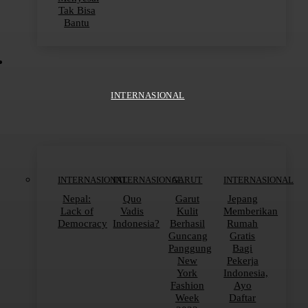
Tak Bisa
Bantu
INTERNASIONAL
INTERNASIONAL
INTERNASIONAL
GARUT
INTERNASIONAL
Nepal:
Quo
Garut
Jepang
Lack of
Vadis
Kulit
Memberikan
Democracy
Indonesia?
Berhasil
Rumah
Guncang
Gratis
Panggung
Bagi
New
Pekerja
York
Indonesia,
Fashion
Ayo
Week
Daftar