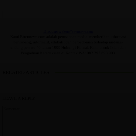
Bircunews
http://bircunews.com
Kami Bircunews.com adalah perusahaan media. memberikan informasi
berimbang, informatif, edukatif dan berpedoman terhadap undang-
undang pers no 40 tahun 1999.Hubungi Kontak Kami untuk Iklan dan
Pengaduan Keredaksian di Kontak WA: 082.295.693.903
RELATED ARTICLES
LEAVE A REPLY