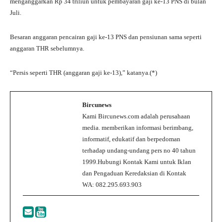
menganggarkan Rp 34 triliun untuk pembayaran gaji ke-13 PNS di bulan
Juli.
Besaran anggaran pencairan gaji ke-13 PNS dan pensiunan sama seperti
anggaran THR sebelumnya.
“Persis seperti THR (anggaran gaji ke-13),” katanya.(*)
Bircunews
Kami Bircunews.com adalah perusahaan
media. memberikan informasi berimbang,
informatif, edukatif dan berpedoman
terhadap undang-undang pers no 40 tahun
1999.Hubungi Kontak Kami untuk Iklan
dan Pengaduan Keredaksian di Kontak
WA: 082.295.693.903