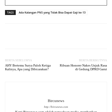
TAGS
Ada Kalangan PNS yang Tidak Bisa Dapat Gaji ke-13
Facebook
Twitter
WhatsApp
BERITA SEBELUMYA
BERITA BERIKUTNYA
AHY Bertemu Surya Paloh Ketiga
Ribuan Honorer Nakes Unjuk Rasa
Kalinya, Apa yang Dibicarakan?
di Gedung DPRD Garut
Bircunews
http://bircunews.com
Kami Bircunews.com adalah perusahaan media. memberikan