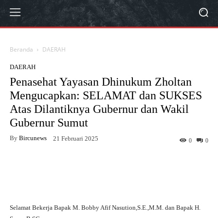
Beranda
DAERAH
DAERAH
Penasehat Yayasan Dhinukum Zholtan
Mengucapkan: SELAMAT dan SUKSES
Atas Dilantiknya Gubernur dan Wakil
Gubernur Sumut
By
Bircunews
21 Februari 2025
0
0
Facebook
Twitter
WhatsApp
Selamat Bekerja Bapak M. Bobby Afif Nasution,S.E.,M.M. dan Bapak H.