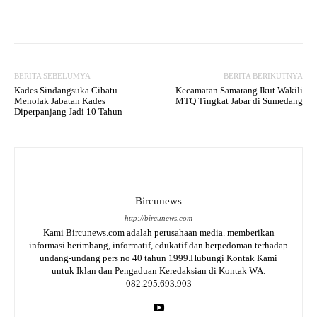
Facebook
Twitter
WhatsApp
BERITA SEBELUMYA
BERITA BERIKUTNYA
Kades Sindangsuka Cibatu
Kecamatan Samarang Ikut Wakili
Menolak Jabatan Kades
MTQ Tingkat Jabar di Sumedang
Diperpanjang Jadi 10 Tahun
Bircunews
http://bircunews.com
Kami Bircunews.com adalah perusahaan media. memberikan
informasi berimbang, informatif, edukatif dan berpedoman terhadap
undang-undang pers no 40 tahun 1999.Hubungi Kontak Kami
untuk Iklan dan Pengaduan Keredaksian di Kontak WA:
082.295.693.903