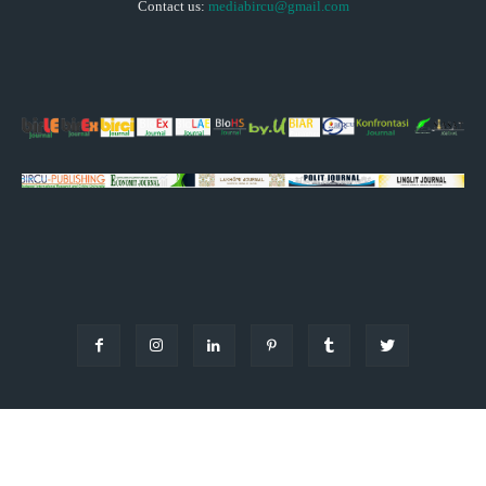
Contact us:
mediabircu@gmail.com
© Copyright - 2024 by Bircunews
Blog
About
Contact