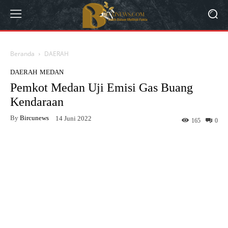
Beranda
DAERAH
DAERAH
MEDAN
Pemkot Medan Uji Emisi Gas Buang
Kendaraan
By
Bircunews
14 Juni 2022
165
0
Facebook
Twitter
WhatsApp