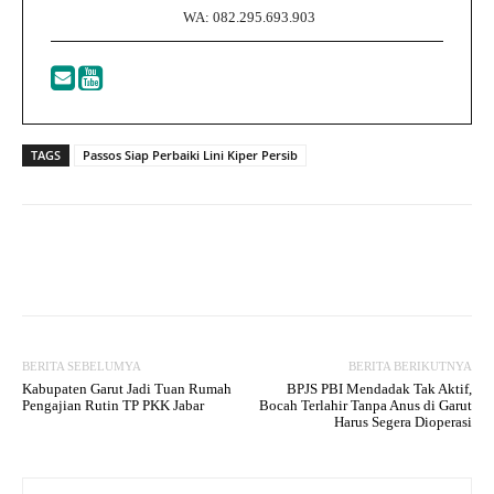
WA: 082.295.693.903
TAGS
Passos Siap Perbaiki Lini Kiper Persib
Facebook
Twitter
WhatsApp
BERITA SEBELUMYA
BERITA BERIKUTNYA
Kabupaten Garut Jadi Tuan Rumah
BPJS PBI Mendadak Tak Aktif,
Pengajian Rutin TP PKK Jabar
Bocah Terlahir Tanpa Anus di Garut
Harus Segera Dioperasi