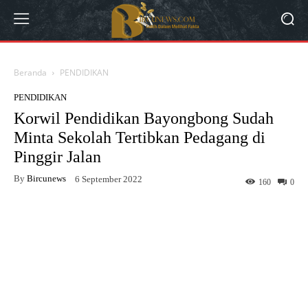
Beranda
PENDIDIKAN
PENDIDIKAN
Korwil Pendidikan Bayongbong Sudah
Minta Sekolah Tertibkan Pedagang di
Pinggir Jalan
By
Bircunews
6 September 2022
160
0
Facebook
Twitter
WhatsApp