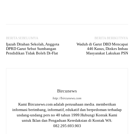
Facebook
Twitter
WhatsApp
BERITA SEBELUMYA
BERITA BERIKUTNYA
Ijazah Ditahan Sekolah, Anggota
Waduh di Garut DBD Mencapai
DPRD Garut Sebut Sumbangan
446 Kasus, Dinkes Imbau
Pendidikan Tidak Boleh Di-Flat
Masyarakat Lakukan PSN
Bircunews
http://bircunews.com
Kami Bircunews.com adalah perusahaan media. memberikan
informasi berimbang, informatif, edukatif dan berpedoman terhadap
undang-undang pers no 40 tahun 1999.Hubungi Kontak Kami
untuk Iklan dan Pengaduan Keredaksian di Kontak WA:
082.295.693.903