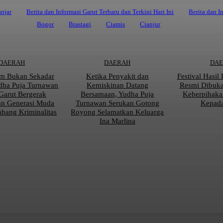
njar
Berita dan Informasi Garut Terbaru dan Terkini Hari Ini
Berita dan I
Bogor
Brastagi
Ciamis
Cianjur
DAERAH
DAERAH
DA
m Bukan Sekadar
Ketika Penyakit dan
Festival Hasil
dha Puja Turnawan
Kemiskinan Datang
Resmi Dibuk
Garut Bergerak
Bersamaan, Yudha Puja
Keberpihaka
an Generasi Muda
Turnawan Serukan Gotong
Kepada
mbang Kriminalitas
Royong Selamatkan Keluarga
Ina Marlina