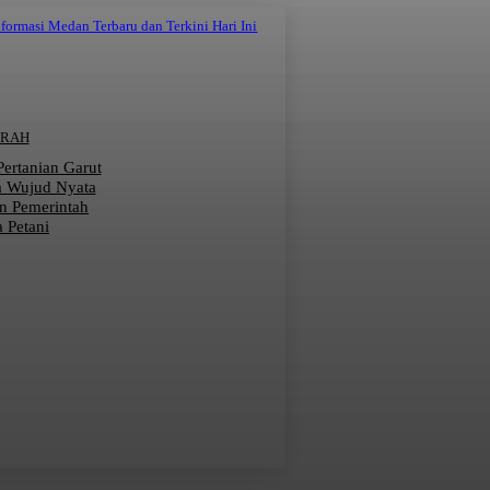
nformasi Medan Terbaru dan Terkini Hari Ini
ERAH
 Pertanian Garut
a Wujud Nyata
n Pemerintah
 Petani