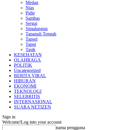
Medan
Nias
Pidie
Sambas
Sergai
Simalungun
Tapanuli Tengah
Tapsel
Taput
Tasik
KESEHATAN
OLAHRAGA
POLITIK
Uncategorized
BERITA VIRAL
HIBURAN
EKONOMI
TEKNOLOGI
SELEBRITIS
INTERNASIONAL
SUARA NETIZEN
Sign in
Welcome!
Log into your account
nama pengguna