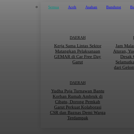
Semua
Aceh
Asahan
Bandung
Ba
DAERAH
Kerja Sama Lintas Sektor
Jam Mala
Matangkan Pelaksanaan
Aturan, Yu
GEMAR di Car Free Day
Desak 
Garut
Selamatk
dari Gelo
DAERAH
Yudha Puja Turnawan Bantu
Korban Rumah Ambruk di
Cibatu, Dorong Pemkab
Garut Perkuat Kolaborasi
CSR dan Baznas Demi Warga
Terdampak