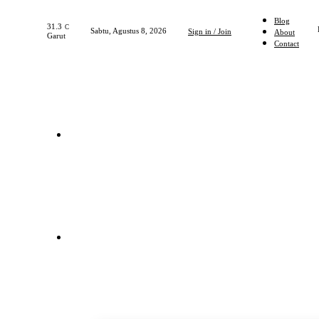
Blog
31.3
C
Sabtu, Agustus 8, 2026
Sign in / Join
About
Garut
Contact