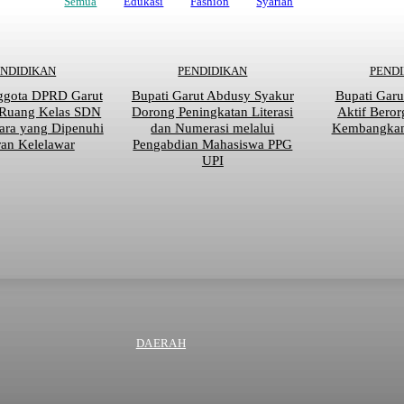
Semua
Edukasi
Fashion
Syariah
ENDIDIKAN
PENDIDIKAN
PEND
ggota DPRD Garut
Bupati Garut Abdusy Syakur
Bupati Garu
 Ruang Kelas SDN
Dorong Peningkatan Literasi
Aktif Beror
ara yang Dipenuhi
dan Numerasi melalui
Kembangkan 
an Kelelawar
Pengabdian Mahasiswa PPG
UPI
DAERAH