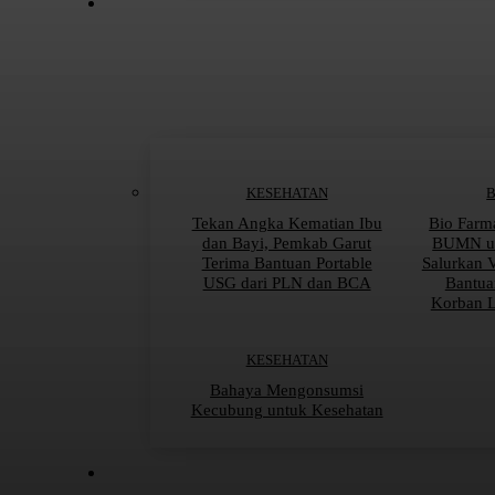
KESEHATAN
Tekan Angka Kematian Ibu
Bio Farm
dan Bayi, Pemkab Garut
BUMN un
Terima Bantuan Portable
Salurkan 
USG dari PLN dan BCA
Bantua
Korban 
KESEHATAN
Bahaya Mengonsumsi
Kecubung untuk Kesehatan