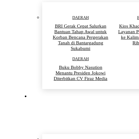
DAERAH
BRI Gerak Cepat Salurkan
Kios Khad
Bantuan Tahap Awal untuk
Layanan P
Korban Bencana Pergerakan
ke Kalim
Tanah di Bantargadung
Ri
Sukabumi
DAERAH
Buku Bobby Nasution
Menantu Presiden Jokowi
Diterbitkan CV Firaz Media