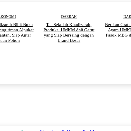
EKONOMI
DAERAH
DA
izarah Bibit Buka
Tas Sekolah Khadizarah,
Berikan Grati
engiriman Alpukat
Produksi UMKM Asli Garut
Ayam UMKM
antan, Siap Antar
yang Siap Bersaing dengan
Pasok MBG d
buan Pohon
Brand Besar
PENDIDIKAN