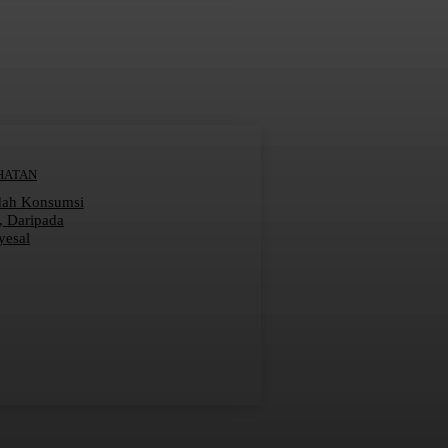
HATAN
dah Konsumsi
r, Daripada
yesal