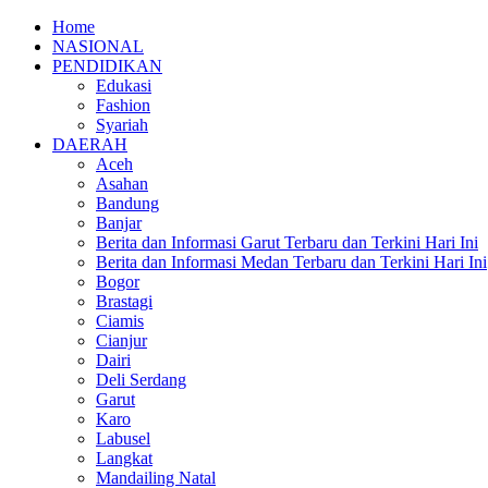
Home
NASIONAL
PENDIDIKAN
Edukasi
Fashion
Syariah
DAERAH
Aceh
Asahan
Bandung
Banjar
Berita dan Informasi Garut Terbaru dan Terkini Hari Ini
Berita dan Informasi Medan Terbaru dan Terkini Hari Ini
Bogor
Brastagi
Ciamis
Cianjur
Dairi
Deli Serdang
Garut
Karo
Labusel
Langkat
Mandailing Natal