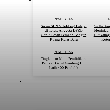
PENDIDIKAN
P
Siswa SDN 5 Toblong Belajar
Yudha An
di Teras, Anggota DPRD
Meninjau
Garut Desak Pemkab Bangun
1 Sukanag
Ruang Kelas Baru
Kotor
PENDIDIKAN
Tingkatkan Mutu Pendidikan,
Pemkab Garut Gandeng UPI
Latih 400 Pendidik