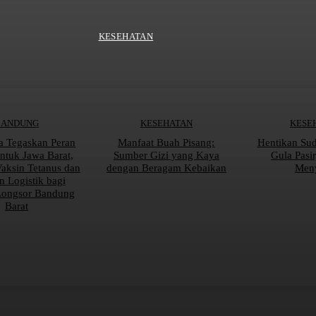
KESEHATAN
BANDUNG
KESEHATAN
KESE
a Tegaskan Peran
Manfaat Buah Pisang:
Hentikan Su
tuk Jawa Barat,
Sumber Gizi yang Kaya
Gula Pasi
Vaksin Tetanus dan
dengan Beragam Kebaikan
Men
n Logistik bagi
Longsor Bandung
Barat