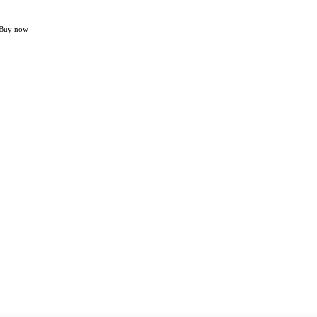
Buy now
Home
NASIONAL