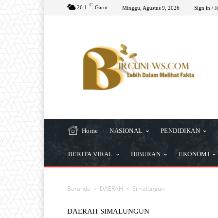
C
26.1
Garut
Minggu, Agustus 9, 2026
Sign in / J
Home
NASIONAL
PENDIDIKAN
BERITA VIRAL
HIBURAN
EKONOMI
Beranda
DAERAH
Simalungun
DAERAH
SIMALUNGUN