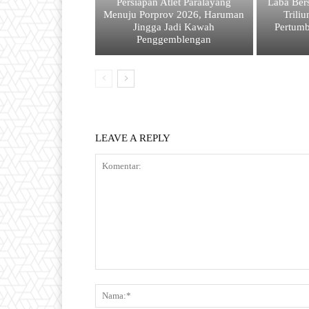
Persiapan Atlet Paralayang
Laba Ber
Menuju Porprov 2026, Haruman
Trili
Jingga Jadi Kawah
Pertum
Penggemblengan
LEAVE A REPLY