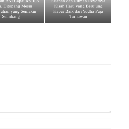
sih BNI Capai Rp10,8
Erianah dan Rumah Reyotnya
un, Ditopang Mesin
Kisah Haru yang Berujung
buhan yang Semakin
Kabar Baik dari Yudha Puja
Seimbang
Turnawan