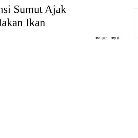
nsi Sumut Ajak
akan Ikan
207
0
hatsApp
Print
Telegram