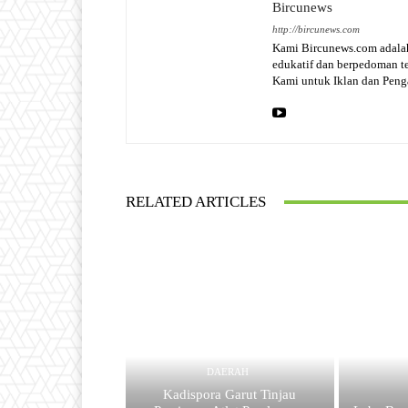
Bircunews
http://bircunews.com
Kami Bircunews.com adalah
edukatif dan berpedoman 
Kami untuk Iklan dan Pen
RELATED ARTICLES
DAERAH
Kadispora Garut Tinjau