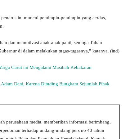
i penerus ini muncul pemimpin-pemimpin yang cerdas,
n.
ahan dan memotivasi anak-anak panti, semoga Tuhan
bernur di dalam melakukan tugas-tugasnya,” katanya. (ind)
Warga Garut ini Mengalami Musibah Kebakaran
 Adam Deni, Karena Dituding Bungkam Sejumlah Pihak
ah perusahaan media. memberikan informasi berimbang,
 berpedoman terhadap undang-undang pers no 40 tahun
i untuk Iklan dan Pengaduan Keredaksian di Kontak