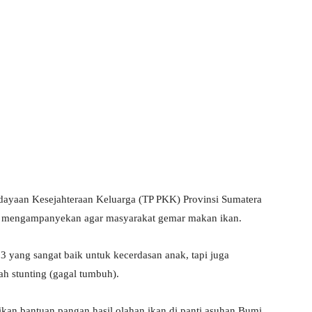
ayaan Kesejahteraan Keluarga (TP PKK) Provinsi Sumatera
uk mengampanyekan agar masyarakat gemar makan ikan.
 yang sangat baik untuk kecerdasan anak, tapi juga
h stunting (gagal tumbuh).
kan bantuan pangan hasil olahan ikan di panti asuhan Bumi