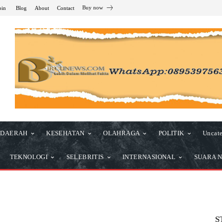
Buy now
oin
Blog
About
Contact
DAERAH
KESEHATAN
OLAHRAGA
POLITIK
Uncate
TEKNOLOGI
SELEBRITIS
INTERNASIONAL
SUARA N
S