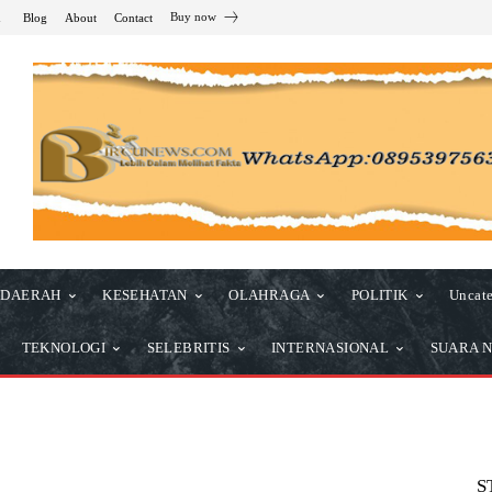
Buy now
n
Blog
About
Contact
DAERAH
KESEHATAN
OLAHRAGA
POLITIK
Uncate
TEKNOLOGI
SELEBRITIS
INTERNASIONAL
SUARA N
S