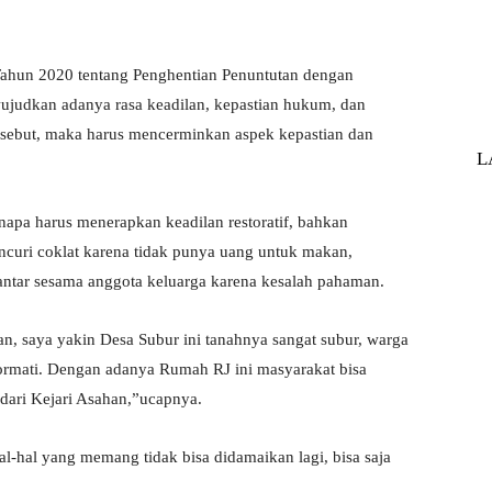
Tahun 2020 tentang Penghentian Penuntutan dengan
wujudkan adanya rasa keadilan, kepastian hukum, dan
rsebut, maka harus mencerminkan aspek kepastian dan
L
apa harus menerapkan keadilan restoratif, bahkan
curi coklat karena tidak punya uang untuk makan,
antar sesama anggota keluarga karena kesalah pahaman.
rikan, saya yakin Desa Subur ini tanahnya sangat subur, warga
ormati. Dengan adanya Rumah RJ ini masyarakat bisa
dari Kejari Asahan,”ucapnya.
 hal-hal yang memang tidak bisa didamaikan lagi, bisa saja