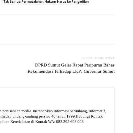
Tak Semua Permasalahan Hukum Harus ke Pengadilan
witter
WhatsApp
Print
Telegram
BERITA BERIKUTNYA
DPRD Sumut Gelar Rapat Paripurna Bahas
Rekomendasi Terhadap LKPJ Gubernur Sumut
 perusahaan media. memberikan informasi berimbang, informatif,
terhadap undang-undang pers no 40 tahun 1999.Hubungi Kontak
gaduan Keredaksian di Kontak WA: 082.295.693.903