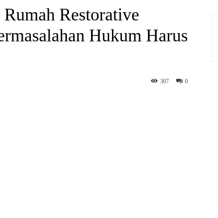
n Rumah Restorative
Permasalahan Hukum Harus
307
0
hatsApp
Print
Telegram