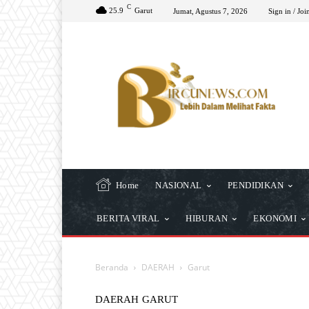
C
25.9
Garut
Jumat, Agustus 7, 2026
Sign in / Joi
Home
NASIONAL
PENDIDIKAN
BERITA VIRAL
HIBURAN
EKONOMI
Beranda
DAERAH
Garut
DAERAH
GARUT