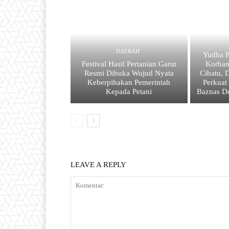
DAERAH
Yudha P
Festival Hasil Pertanian Garut
Korba
Resmi Dibuka Wujud Nyata
Cibatu, 
Keberpihakan Pemerintah
Perkuat
Kepada Petani
Baznas D
LEAVE A REPLY