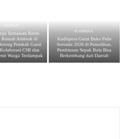
DAERAH
OLAHRAGA
uja Turnawan Bantu
n Rumah Ambruk di
Kadispora Garut Buka Piala
Dorong Pemkab Garut
Soeratin 2026 di Pamulihan,
 Kolaborasi CSR dan
Pembinaan Sepak Bola Bisa
emi Warga Terdampak
Berkembang dari Daerah