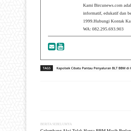
Kami Bircunews.com adal
informatif, edukatif dan
1999.Hubungi Kontak Kam
WA: 082.295.693.903
TAGS
Kapolsek Cibatu Pantau Penyaluran BLT BBM di
Facebook
T
Share
BERITA SEBELUMYA
Gelombang Aksi Tolak Harga BBM Masih Berlanj