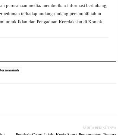
ah perusahaan media. memberikan informasi berimbang,
 berpedoman terhadap undang-undang pers no 40 tahun
i untuk Iklan dan Pengaduan Keredaksian di Kontak
 Kersamanah
witter
WhatsApp
Print
Telegram
BERITA BERIKUTNYA
ut,
Pemkab Garut Jajaki Kerja Sama Penempatan Tenaga