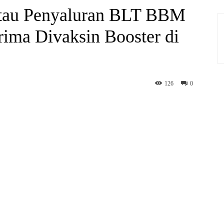
ntau Penyaluran BLT BBM
rima Divaksin Booster di
126
0
hatsApp
Print
Telegram