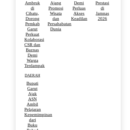
Ambruk
Ajang
Demi
Prestasi
di
Promosi
Perluas
di
Cibatu,
Wisata
Akses
Jamnas
Dorong
dan
Keadilan
2026
Pemkab
Persahabatan
Garut
Dunia
Perkuat
Kolaborasi
CSR dan
Baznas
Demi
Warga
Terdampak
DAERAH
Bupati
Garut
Ajak
ASN
Ambil
Pelajaran
Kepemimpinan
dari
Buku