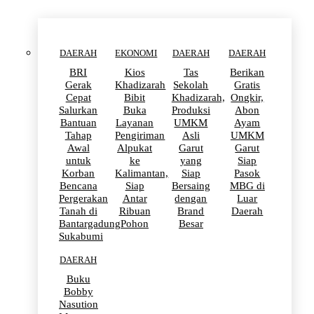
DAERAH
EKONOMI
DAERAH
DAERAH
BRI
Kios
Tas
Berikan
Gerak
Khadizarah
Sekolah
Gratis
Cepat
Bibit
Khadizarah,
Ongkir,
Salurkan
Buka
Produksi
Abon
Bantuan
Layanan
UMKM
Ayam
Tahap
Pengiriman
Asli
UMKM
Awal
Alpukat
Garut
Garut
untuk
ke
yang
Siap
Korban
Kalimantan,
Siap
Pasok
Bencana
Siap
Bersaing
MBG di
Pergerakan
Antar
dengan
Luar
Tanah di
Ribuan
Brand
Daerah
Bantargadung
Pohon
Besar
Sukabumi
DAERAH
Buku
Bobby
Nasution