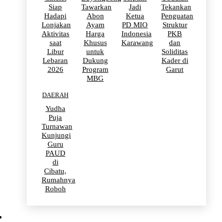
Siap
Tawarkan
Jadi
Tekankan
Hadapi
Abon
Ketua
Penguatan
Lonjakan
Ayam
PD MIO
Struktur
Aktivitas
Harga
Indonesia
PKB
saat
Khusus
Karawang
dan
Libur
untuk
Soliditas
Lebaran
Dukung
Kader di
2026
Program
Garut
MBG
DAERAH
Yudha
Puja
Turnawan
Kunjungi
Guru
PAUD
di
Cibatu,
Rumahnya
Roboh