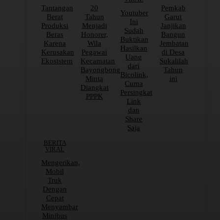
Tantangan
20
Pemkab
Youtuber
Berat
Tahun
Garut
Ini
Produksi
Menjadi
Janjikan
Sudah
Beras
Honorer,
Bangun
Buktikan
Karena
Wila
Jembatan
Hasilkan
Kerusakan
Pegawai
di Desa
Uang
Ekosistem
Kecamatan
Sukalilah
dari
Bayongbong
Tahun
Bicolink,
Minta
ini
Cuma
Diangkat
Persingkat
PPPK
Link
dan
Share
Saja
BERITA
VIRAL
Mengerikan,
Mobil
Truk
Dengan
Cepat
Menyambar
Minibus