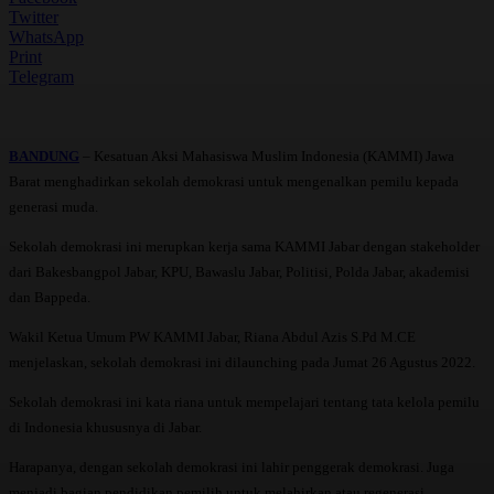
Twitter
WhatsApp
Print
Telegram
BANDUNG
– Kesatuan Aksi Mahasiswa Muslim Indonesia (KAMMI) Jawa
Barat menghadirkan sekolah demokrasi untuk mengenalkan pemilu kepada
generasi muda.
Sekolah demokrasi ini merupkan kerja sama KAMMI Jabar dengan stakeholder
dari Bakesbangpol Jabar, KPU, Bawaslu Jabar, Politisi, Polda Jabar, akademisi
dan Bappeda.
Wakil Ketua Umum PW KAMMI Jabar, Riana Abdul Azis S.Pd M.CE
menjelaskan, sekolah demokrasi ini dilaunching pada Jumat 26 Agustus 2022.
Sekolah demokrasi ini kata riana untuk mempelajari tentang tata kelola pemilu
di Indonesia khususnya di Jabar.
Harapanya, dengan sekolah demokrasi ini lahir penggerak demokrasi. Juga
menjadi bagian pendidikan pemilih untuk melahirkan atau regenerasi