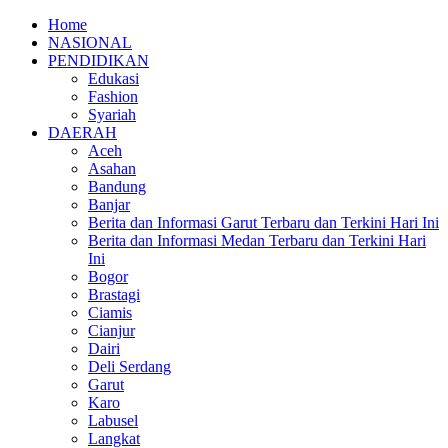
Home
NASIONAL
PENDIDIKAN
Edukasi
Fashion
Syariah
DAERAH
Aceh
Asahan
Bandung
Banjar
Berita dan Informasi Garut Terbaru dan Terkini Hari Ini
Berita dan Informasi Medan Terbaru dan Terkini Hari
Ini
Bogor
Brastagi
Ciamis
Cianjur
Dairi
Deli Serdang
Garut
Karo
Labusel
Langkat