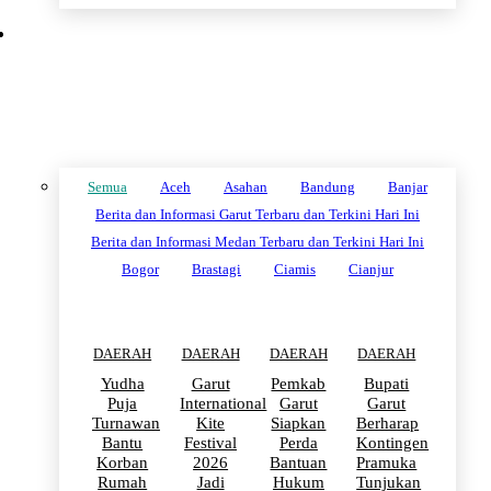
DAERAH
Semua
Aceh
Asahan
Bandung
Banjar
Berita dan Informasi Garut Terbaru dan Terkini Hari Ini
Berita dan Informasi Medan Terbaru dan Terkini Hari Ini
Bogor
Brastagi
Ciamis
Cianjur
DAERAH
DAERAH
DAERAH
DAERAH
Yudha
Garut
Pemkab
Bupati
Puja
International
Garut
Garut
Turnawan
Kite
Siapkan
Berharap
Bantu
Festival
Perda
Kontingen
Korban
2026
Bantuan
Pramuka
Rumah
Jadi
Hukum
Tunjukan