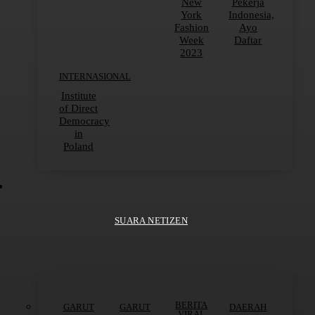
New
Pekerja
York
Indonesia,
Fashion
Ayo
Week
Daftar
2023
INTERNASIONAL
Institute
of Direct
Democracy
in
Poland
SUARA NETIZEN
BERITA
GARUT
GARUT
DAERAH
VIRAL