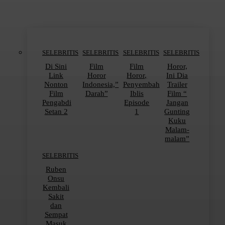
SELEBRITIS
SELEBRITIS
SELEBRITIS
SELEBRITIS
Di Sini
Film
Film
Horor,
Link
Horor
Horor,
Ini Dia
Nonton
Indonesia,”
Penyembah
Trailer
Film
Darah”
Iblis
Film “
Pengabdi
Episode
Jangan
Setan 2
1
Gunting
Kuku
Malam-
malam”
SELEBRITIS
Ruben
Onsu
Kembali
Sakit
dan
Sempat
Masuk