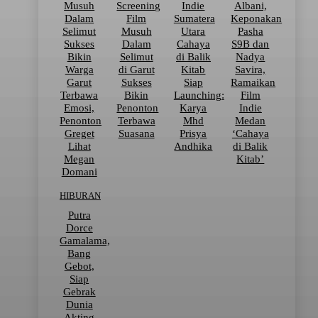
Musuh
Screening
Indie
Albani,
Dalam
Film
Sumatera
Keponakan
Selimut
Musuh
Utara
Pasha
Sukses
Dalam
Cahaya
S9B dan
Bikin
Selimut
di Balik
Nadya
Warga
di Garut
Kitab
Savira,
Garut
Sukses
Siap
Ramaikan
Terbawa
Bikin
Launching:
Film
Emosi,
Penonton
Karya
Indie
Penonton
Terbawa
Mhd
Medan
Greget
Suasana
Prisya
‘Cahaya
Lihat
Andhika
di Balik
Megan
Kitab’
Domani
HIBURAN
Putra
Dorce
Gamalama,
Bang
Gebot,
Siap
Gebrak
Dunia
Akting