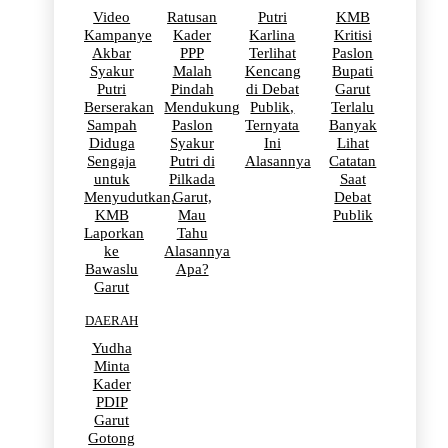
Video
Ratusan
Putri
KMB
Kampanye
Kader
Karlina
Kritisi
Akbar
PPP
Terlihat
Paslon
Syakur
Malah
Kencang
Bupati
Putri
Pindah
di Debat
Garut
Berserakan
Mendukung
Publik,
Terlalu
Sampah
Paslon
Ternyata
Banyak
Diduga
Syakur
Ini
Lihat
Sengaja
Putri di
Alasannya
Catatan
untuk
Pilkada
Saat
Menyudutkan,
Garut,
Debat
KMB
Mau
Publik
Laporkan
Tahu
ke
Alasannya
Bawaslu
Apa?
Garut
DAERAH
Yudha
Minta
Kader
PDIP
Garut
Gotong