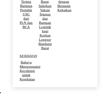
Terima
Barat,
dengan
Bantuan
Salurkan
Beragam
Portable
Vaksin
Kebaikan
USG
Tetanus
dari
dan
PLN dan
Bantuan
BCA
Logistik
bagi
Korban
Longsor
Bandung
Barat
KESEHATAN
Bahaya
Mengonsumsi
Kecubung
untuk
Kesehatan
OLAHRAGA