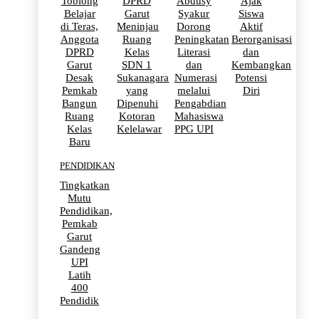
Toblong
DPRD
Abdusy
Ajak
Belajar
Garut
Syakur
Siswa
di Teras,
Meninjau
Dorong
Aktif
Anggota
Ruang
Peningkatan
Berorganisasi
DPRD
Kelas
Literasi
dan
Garut
SDN 1
dan
Kembangkan
Desak
Sukanagara
Numerasi
Potensi
Pemkab
yang
melalui
Diri
Bangun
Dipenuhi
Pengabdian
Ruang
Kotoran
Mahasiswa
Kelas
Kelelawar
PPG UPI
Baru
PENDIDIKAN
Tingkatkan
Mutu
Pendidikan,
Pemkab
Garut
Gandeng
UPI
Latih
400
Pendidik