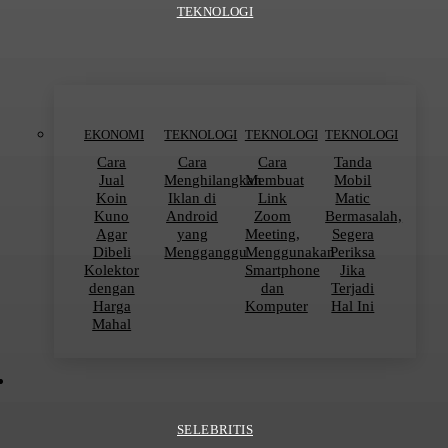
TEKNOLOGI
EKONOMI
TEKNOLOGI
TEKNOLOGI
TEKNOLOGI
Cara
Cara
Cara
Tanda
Jual
Menghilangkan
Membuat
Mobil
Koin
Iklan di
Link
Matic
Kuno
Android
Zoom
Bermasalah,
Agar
yang
Meeting,
Segera
Dibeli
Mengganggu
Menggunakan
Periksa
Kolektor
Smartphone
Jika
dengan
dan
Terjadi
Harga
Komputer
Hal Ini
Mahal
SELEBRITIS