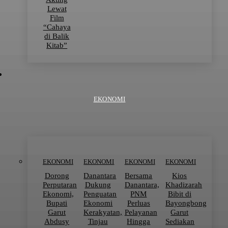
Lewat
Film
“Cahaya
di Balik
Kitab”
EKONOMI
EKONOMI
EKONOMI
EKONOMI
EKONOMI
Dorong
Danantara
Bersama
Kios
Perputaran
Dukung
Danantara,
Khadizarah
Ekonomi,
Penguatan
PNM
Bibit di
Bupati
Ekonomi
Perluas
Bayongbong
Garut
Kerakyatan,
Pelayanan
Garut
Abdusy
Tinjau
Hingga
Sediakan