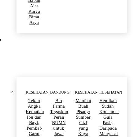
Babad
Alas
Karya
Bima
Arya
KESEHATAN
KESEHATAN
BANDUNG
KESEHATAN
KESEHATAN
Tekan
Bio
Manfaat
Hentikan
Angka
Farma
Buah
Sudah
Kematian
Tegaskan
Pisang:
Konsumsi
Ibu dan
Peran
Sumber
Gula
Bayi,
BUMN
Gizi
Pasir,
Pemkab
untuk
yang
Daripada
Garut
Jawa
Kaya
Menyesal