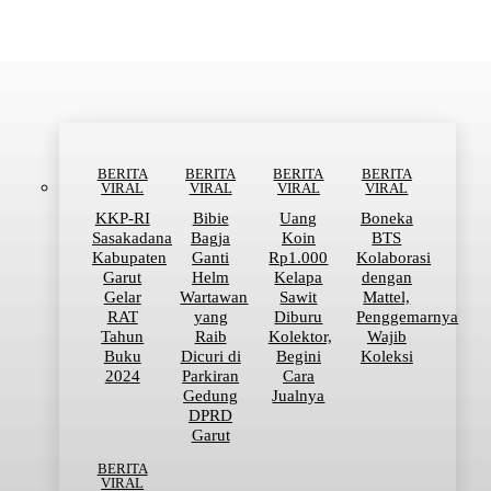
BERITA VIRAL
BERITA
BERITA
BERITA
BERITA
VIRAL
VIRAL
VIRAL
VIRAL
KKP-RI
Bibie
Uang
Boneka
Sasakadana
Bagja
Koin
BTS
Kabupaten
Ganti
Rp1.000
Kolaborasi
Garut
Helm
Kelapa
dengan
Gelar
Wartawan
Sawit
Mattel,
RAT
yang
Diburu
Penggemarnya
Tahun
Raib
Kolektor,
Wajib
Buku
Dicuri di
Begini
Koleksi
2024
Parkiran
Cara
Gedung
Jualnya
DPRD
Garut
BERITA
VIRAL