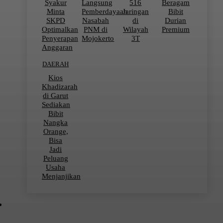
Syakur
Langsung
516
Beragam
Minta
Pemberdayaan
Jaringan
Bibit
SKPD
Nasabah
di
Durian
Optimalkan
PNM di
Wilayah
Premium
Penyerapan
Mojokerto
3T
Anggaran
DAERAH
Kios
Khadizarah
di Garut
Sediakan
Bibit
Nangka
Orange,
Bisa
Jadi
Peluang
Usaha
Menjanjikan