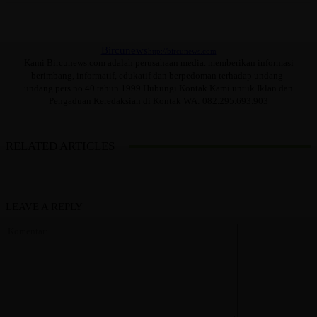
Bircunews
http://bircunews.com
Kami Bircunews.com adalah perusahaan media. memberikan informasi
berimbang, informatif, edukatif dan berpedoman terhadap undang-
undang pers no 40 tahun 1999.Hubungi Kontak Kami untuk Iklan dan
Pengaduan Keredaksian di Kontak WA: 082.295.693.903
RELATED ARTICLES
LEAVE A REPLY