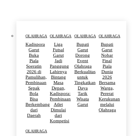
OLAHRAGA
OLAHRAGA
OLAHRAGA
OLAHRAGA
Kadispora
Liga
Bupati
Bupati
Garut
Futsal
Garut
Garut
Buka
Garut
Dorong
Nobar
Piala
Jadi
Event
Final
Soeratin
Panggung
Olahraga
Piala
2026 di
Lahirnya
Berkualitas
Dunia
Pamulihan,
Bintang
untuk
2026
Pembinaan
Masa
Tingkatkan
Bersama
Sepak
Depan,
Daya
Warga,
Bola
Kadispora:
Tarik
Pererat
Bisa
Pembinaan
Wisata
Kerukunan
Berkembang
Atlet
Garut
melalui
dari
Dimulai
Olahraga
Daerah
dari
Kompetisi
OLAHRAGA