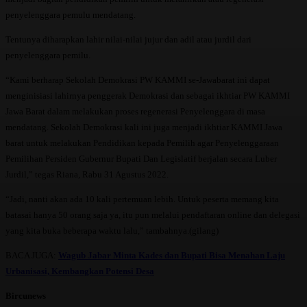
penyelenggara pemulu mendatang.
Tentunya diharapkan lahir nilai-nilai jujur dan adil atau jurdil dari
penyelenggara pemilu.
“Kami berharap Sekolah Demokrasi PW KAMMI se-Jawabarat ini dapat
menginisiasi lahirnya penggerak Demokrasi dan sebagai ikhtiar PW KAMMI
Jawa Barat dalam melakukan proses regenerasi Penyelenggara di masa
mendatang. Sekolah Demokrasi kali ini juga menjadi ikhtiar KAMMI Jawa
barat untuk melakukan Pendidikan kepada Pemilih agar Penyelenggaraan
Pemilihan Persiden Gubernur Bupati Dan Legislatif berjalan secara Luber
Jurdil,” tegas Riana, Rabu 31 Agustus 2022.
“Jadi, nanti akan ada 10 kali pertemuan lebih. Untuk peserta memang kita
batasai hanya 50 orang saja ya, itu pun melalui pendaftaran online dan delegasi
yang kita buka beberapa waktu lalu,” tambahnya.(gilang)
BACA JUGA:
Wagub Jabar Minta Kades dan Bupati Bisa Menahan Laju
Urbanisasi, Kembangkan Potensi Desa
Bircunews