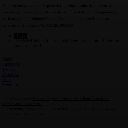
Kami Bircunews.com adalah perusahaan media. memberikan informasi
berimbang, informatif, edukatif dan berpedoman terhadap undang-undang pers
no 40 tahun 1999.Hubungi Kontak Kami untuk Iklan dan Pengaduan
Keredaksian di Kontak WA: 082.295.693.903
Tags
KAMMI Jabar Buka Sekolah Demokrasi untuk Lahirkan
Generasi Jurdil
Share
Facebook
Twitter
WhatsApp
Print
Telegram
Ratusan Pegawai Pemkab Garut Ikuti Jalan Sehat
BERITA SEBELUMYA
Meriahkan HUT ke-77 RI
Jika Capaian BIAN Kurang, Istri Bupati Garut Kerahkan
BERITA BERIKUTNYA
Kader Door To Door Sisir Balita