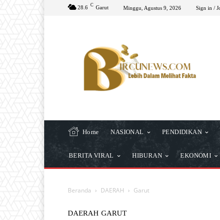
C
28.6
Garut
Minggu, Agustus 9, 2026
Sign in / J
Home
NASIONAL
PENDIDIKAN
BERITA VIRAL
HIBURAN
EKONOMI
Beranda
DAERAH
Garut
DAERAH
GARUT