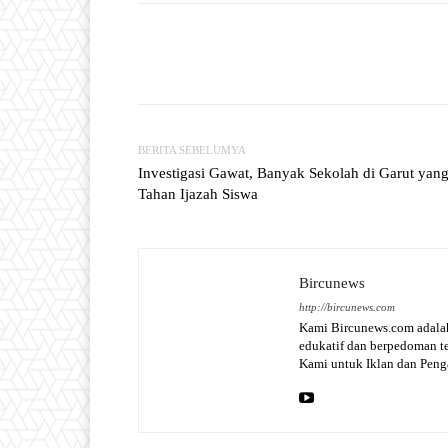
Facebook
T
Share
BERITA SEBELUMYA
Investigasi Gawat, Banyak Sekolah di Garut yan
Tahan Ijazah Siswa
Bircunews
http://bircunews.com
Kami Bircunews.com adalah
edukatif dan berpedoman 
Kami untuk Iklan dan Pen