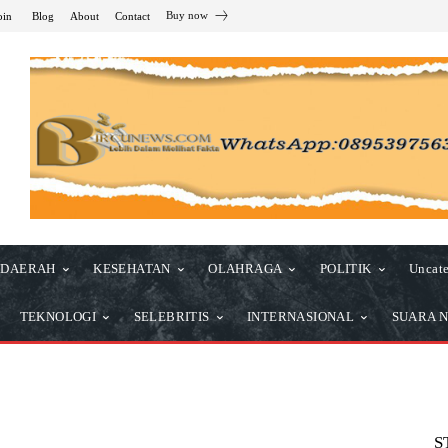
Buy now
oin
Blog
About
Contact
DAERAH
KESEHATAN
OLAHRAGA
POLITIK
Uncate
TEKNOLOGI
SELEBRITIS
INTERNASIONAL
SUARA N
S