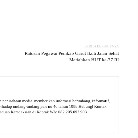
witter
WhatsApp
Print
Telegram
BERITA BERIKUTNYA
g
Ratusan Pegawai Pemkab Garut Ikuti Jalan Sehat
Meriahkan HUT ke-77 RI
 perusahaan media. memberikan informasi berimbang, informatif,
terhadap undang-undang pers no 40 tahun 1999.Hubungi Kontak
gaduan Keredaksian di Kontak WA: 082.295.693.903