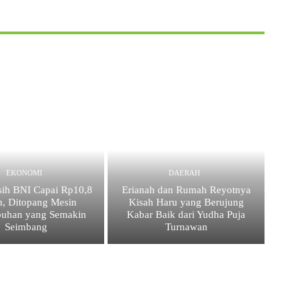
EKONOMI
DAERAH
sih BNI Capai Rp10,8
Erianah dan Rumah Reyotnya
un, Ditopang Mesin
Kisah Haru yang Berujung
buhan yang Semakin
Kabar Baik dari Yudha Puja
Seimbang
Turnawan