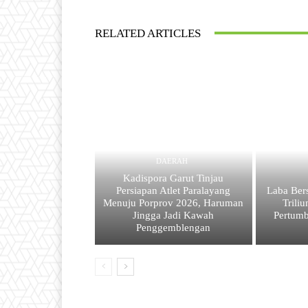
RELATED ARTICLES
DAERAH
Kadispora Garut Tinjau
Persiapan Atlet Paralayang
Laba Ber
Menuju Porprov 2026, Haruman
Trili
Jingga Jadi Kawah
Pertum
Penggemblengan