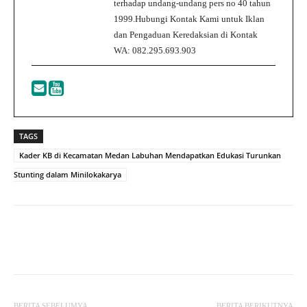
terhadap undang-undang pers no 40 tahun
1999.Hubungi Kontak Kami untuk Iklan
dan Pengaduan Keredaksian di Kontak
WA: 082.295.693.903
TAGS
Kader KB di Kecamatan Medan Labuhan Mendapatkan Edukasi Turunkan
Stunting dalam Minilokakarya
Facebook
Twitter
WhatsApp
BERITA SEBELUMYA
BERITA BERIKUTNYA