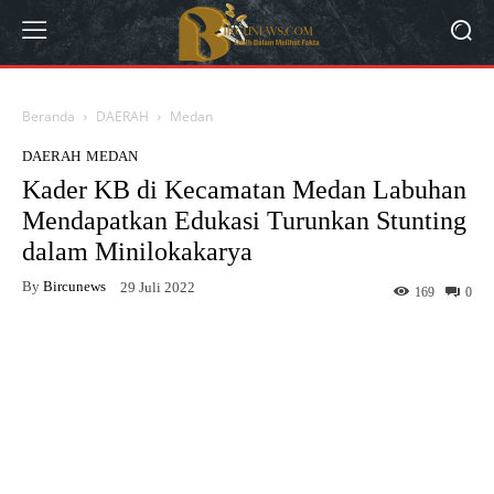
Beranda
DAERAH
Medan
DAERAH
MEDAN
Kader KB di Kecamatan Medan Labuhan
Mendapatkan Edukasi Turunkan Stunting
dalam Minilokakarya
By
Bircunews
29 Juli 2022
169
0
Facebook
Twitter
WhatsApp