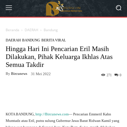
Beranda
DAERAH
Bandung
DAERAH
BANDUNG
BERITA VIRAL
Hingga Hari Ini Pencarian Eril Masih
Dilakukan, Pihak Keluarga Ikhlas Atas
Semua Takdir
By
Bircunews
31 Mei 2022
271
0
Facebook
Twitter
WhatsApp
KOTA BANDUNG,
http://Bircunews.com
— Pencarian Emmeril Kahn
Mumtadz atau Eril, putra sulung Gubernur Jawa Barat Ridwan Kamil yang