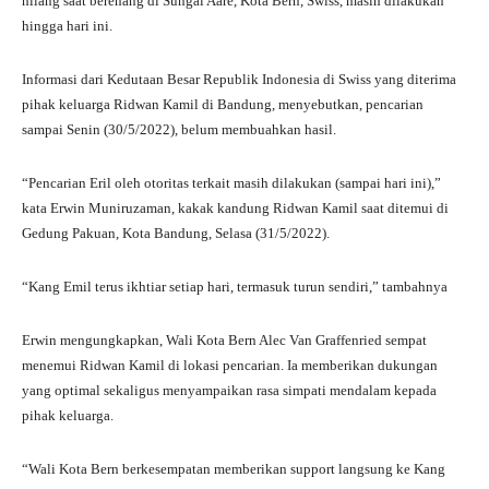
hilang saat berenang di Sungai Aare, Kota Bern, Swiss, masih dilakukan
hingga hari ini.
Informasi dari Kedutaan Besar Republik Indonesia di Swiss yang diterima
pihak keluarga Ridwan Kamil di Bandung, menyebutkan, pencarian
sampai Senin (30/5/2022), belum membuahkan hasil.
“Pencarian Eril oleh otoritas terkait masih dilakukan (sampai hari ini),”
kata Erwin Muniruzaman, kakak kandung Ridwan Kamil saat ditemui di
Gedung Pakuan, Kota Bandung, Selasa (31/5/2022).
“Kang Emil terus ikhtiar setiap hari, termasuk turun sendiri,” tambahnya
Erwin mengungkapkan, Wali Kota Bern Alec Van Graffenried sempat
menemui Ridwan Kamil di lokasi pencarian. Ia memberikan dukungan
yang optimal sekaligus menyampaikan rasa simpati mendalam kepada
pihak keluarga.
“Wali Kota Bern berkesempatan memberikan support langsung ke Kang