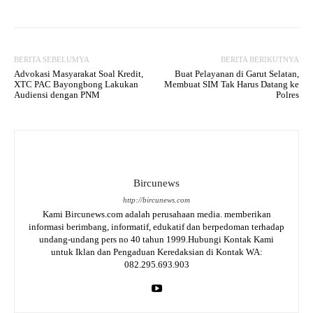
BERITA SEBELUMYA
BERITA BERIKUTNYA
Advokasi Masyarakat Soal Kredit,
Buat Pelayanan di Garut Selatan,
XTC PAC Bayongbong Lakukan
Membuat SIM Tak Harus Datang ke
Audiensi dengan PNM
Polres
Bircunews
http://bircunews.com
Kami Bircunews.com adalah perusahaan media. memberikan
informasi berimbang, informatif, edukatif dan berpedoman terhadap
undang-undang pers no 40 tahun 1999.Hubungi Kontak Kami
untuk Iklan dan Pengaduan Keredaksian di Kontak WA:
082.295.693.903