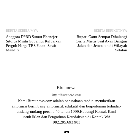
Facebook
Twitter
WhatsApp
BERITA SEBELUMYA
BERITA BERIKUTNYA
Anggota DPRD Sumut Ebenejer
Bupati Garut Sempat Dihalangi
Sitorus Minta Gubernur Keluarkan
Cerita Mistis Saat Akan Bangun
Pergub Harga TBS Petani Sawit
Jalan dan Jembatan di Wilayah
Mandiri
Selatan
Bircunews
http://bircunews.com
Kami Bircunews.com adalah perusahaan media. memberikan
informasi berimbang, informatif, edukatif dan berpedoman terhadap
undang-undang pers no 40 tahun 1999.Hubungi Kontak Kami
untuk Iklan dan Pengaduan Keredaksian di Kontak WA:
082.295.693.903