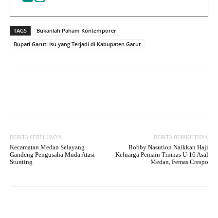
TAGS
Bukanlah Paham Kontemporer
Bupati Garut: Isu yang Terjadi di Kabupaten Garut
Facebook
Twitter
WhatsApp
BERITA SEBELUMYA
BERITA BERIKUTNYA
Kecamatan Medan Selayang
Bobby Nasution Naikkan Haji
Gandeng Pengusaha Muda Atasi
Keluarga Pemain Timnas U-16 Asal
Stunting
Medan, Femas Crespo