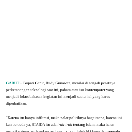
GARUT
– Bupati Garut, Rudy Gunawan, menilai di tengah pesatnya
perkembangan teknologi saat ini, paham atau isu kontemporer yang
menjadi fokus bahasan kegiatan ini menjadi suatu hal yang harus
diperhatikan.
“Karena itu hanya infiltrasi, maka nalar politiknya bagaimana, karena ini
kan berbeda ya, STAIDA itu ada
irah-irah
tentang islam, maka harus
menyikapinya berdasarkan pedoman kita dululah Al Quran dan sunnah-