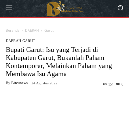
Beranda
DAERAH
Garut
DAERAH
GARUT
Bupati Garut: Isu yang Terjadi di
Kabupaten Garut, Bukanlah Paham
Kontemporer, Melainkan Paham yang
Membawa Isu Agama
By
Bircunews
24 Agustus 2022
154
0
Facebook
Twitter
WhatsApp